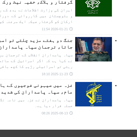
گرفتار و ہلاک، خفیہ نیٹ ورک 
ایران کی وزارت اطلاعات نے بدھ کے ر
ارکان کو گرفتار جبکہ ایک سرغنہ کو 
2026-01-21 11:54
جنگ دو ہفتے مزید چلتی تو اسر
جاتا، ترجمان سپاہ پاسداران
سپاہ پاسداران انقلاب کے ترجمان بر
نے کہا ہے کہ اگر اسرائیل کے ساتھ
رہتی تو اسرائیلی رژیم کا کچھ باقی
2025-11-23 18:10
غزہ میں صیہونی فوجیوں کے ہا
عام، سپاہ پاسداران کی شدید 
سپاہ پاسداران نے غزہ میں نامہ نگا
حملہ قرار دیا ہے۔
2025-08-13 08:26