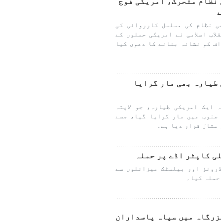
 نظام متحرک، امریکی فوج
ی نظام کی مسلسل کارروائی کی
اب اسلامی نے امریکی حملوں کے
ف کو نشانہ بنانے کا دعوی کیا
 طیارہ بھی مار گرایا
 ایک امریکی طیارہ، جو لاپتہ
 جنوب میں مار گرایا گیا، جسے
 مثال قرار دیا ہے۔
ی کاپٹر اڈے پر حملہ
رونز اور بیلسٹک میزائلوں سے
حملہ کیا۔
زرگاہ میں سپاہ پاسداران