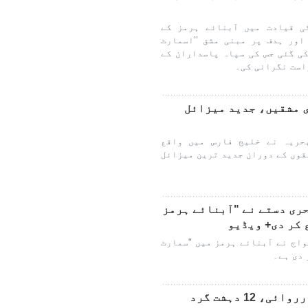
ی قیادت میں آبنائے ہرمز کے
اور ہدف پر مبنی مشق ’’اسمارٹ
کی گئی جس کی سپاہ پاسداران کے
است نگرانی کی۔
ی مشقیں، جدید میزائل
بحریہ نے خلیج فارس میں واقع
قوں کے دوران جدید ترین میزائل
حری دستے نے "آبنائے ہرمز
 کر دی+ ویڈیو
واج نے آبنائے ہرمز میں "سمارٹ
 دی ہے۔
جنوب مشرقی ایران میں بڑی کارروائی، 12 دہشت گرد