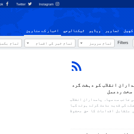
Facebook
Twitter
Instagram
کهيل
تصاوير
ویڈیو
ٹيكنالوجي
اخبار کے عناوین
Filters
تمام سروسز
تمام خبر کی اقسام
تمام بکسز
اران انقلاب کو دہشت گرد
 سخت ردعمل
 جانب سے سپاہ پاسداران انقلاب
لے کی شدید مذمت کرتے ہوئے کہا
 متقابل اقدامات کا حق محفوظ