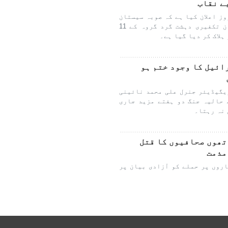
بے نقاب
وز اعلان کیا ہے کہ صوبہ سیستان
و بلوچستان میں کارروائی کے دوران تکفیری دہشت گرد گروہ کے 11
ہلاک کر دیا گیا ہے۔
ائیل کا وجود ختم ہو
یگیڈیئر جنرل علی محمد نائینی
 حالیہ جنگ دو ہفتے مزید جاری
 نہ رہتا۔
تھوں صحافیوں کا قتل
مذمت
روں پر حملے کو آزادی بیان پر