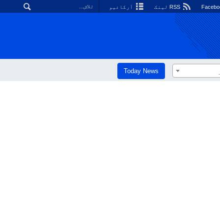
RSS لینک
آرکائیو
Today News