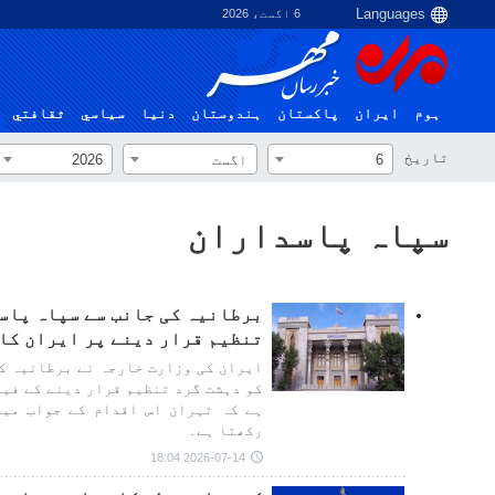
6 اگست، 2026
ہوم
ایران
پاکستان
ہندوستان
دنیا
سياسي
ثقافتي
تاریخ
6
اگست
2026
سپاہ پاسداران
برطانیہ کی جانب سے سپاہ پاسد
تنظیم قرار دینے پر ایران کا
ایران کی وزارت خارجہ نے برطانیہ کی
کو دہشت گرد تنظیم قرار دینے کے فیص
ہے کہ تہران اس اقدام کے جواب میں
رکھتا ہے۔
2026-07-14 18:04