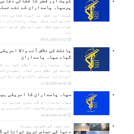
کویت اور قطر کا فضائی دفاعی
پرسپاہ پاسداران کے نئے حملے
کویت اور قطر نے اپنے فضائی دفاع
تصدیق کی، جبکہ سپاہ پاسداران انقل
جواب میں خطے میں امریکی فوجی اہدا
ہے۔
2026-07-12 09:01
پائلٹ کی تلاش آنے والا امریکی
گیا، سپاہ پاسداران
سپاہ پاسداران نے اعلان کیا ہے کہ
پائلٹ کی تلاش میں تھا، اصفہان کے
ایران نے امریکی ناکامی کی ایک اور
2026-04-05 17:06
سپاہ پاسداران کا امریکی ہیل
سپاہ پاسداران کے بحری فورسز نے ڈ
امریکی ہیلی کاپٹر اڈے العدیری پر 
2026-03-08 16:28
مہر نیوز کی خصوصی رپورٹ:
دنیا کی حساس ترین توانائی گ