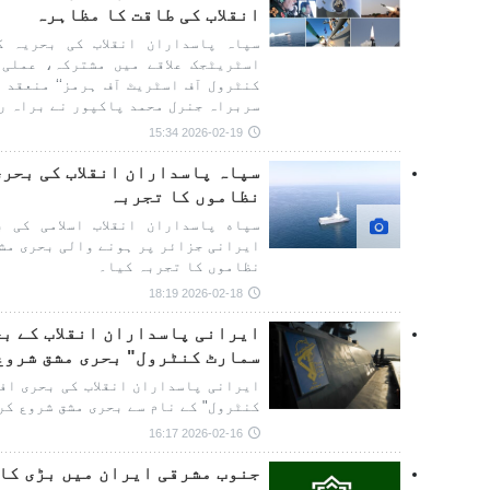
انقلاب کی طاقت کا مظاہرہ
سپاہ پاسداران انقلاب کی بحریہ ک
اسٹریٹجک علاقے میں مشترکہ، عملی 
کنٹرول آف اسٹریٹ آف ہرمز‘‘ منعقد 
سربراہ جنرل محمد پاکپور نے براہ ر
2026-02-19 15:34
سپاہ پاسداران انقلاب کی بحر
نظاموں کا تجربہ
سپاه پاسداران انقلاب اسلامی کی 
ایرانی جزائر پر ہونے والی بحری مش
نظاموں کا تجربہ کیا۔
2026-02-18 18:19
ایرانی پاسداران انقلاب کے ب
سمارٹ کنٹرول" بحری مشق شروع
ایرانی پاسداران انقلاب کی بحری اف
کنٹرول" کے نام سے بحری مشق شروع کر
2026-02-16 16:17