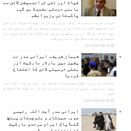
قیام اور نئی ٹرانسمیشن لائن سے
باہمی دوستی مضبوط ہو گی،
پاکستانی وزیراعظم
شہباز شریف نے کہا کہ پاک ایران بارڈر مارکیٹ کے قیام اور نئی
ٹرانسمیشن لائن سے پاک ایران دوستی مضبوط ہو گی، باہمی تجارت
میں اضافہ ہو گا اور یہ منصوبے دونوں ممالک کے عوام کی ترقی اور
خوشحالی کے لئے سنگ میل ثابت ہوں گے۔
2023-05-18 13:23
شہباز شریف، ایرانی صدر نے
پشین میں بارڈر مارکیٹ اور
بجلی ترسیلی لائن کا افتتاح
کردیا
پاکستانی وزیرِ اعظم محمد شہباز شریف اور ایرانی صدر آیت اللہ
سید ابراہیم رئیسی نے دورے کے دوران بارڈر مارکیٹ کا افتتاح
کیا۔
2023-05-18 12:03
ایرانی صدر آیت اللہ رئیسی
صوبہ سیستان و بلوچستان پہنچ
گئے/ پاک ایران سرحدی مارکیٹ
کا افتتاح کریں گے