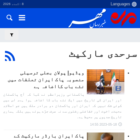
8 اگست، 2026
سرحدی مارکیٹ
ویڈیو| پولان بجلی ترسیلی
منصوبہ پاک ایران تعلقات میں
نئے باب کااضافہ ہے
پاکستانی وزیراعظم نے کہا کہ آج پاکستان
اور ایران کی تاریخ میں ایک نئے باب کا اضافہ ہوا ہے، اس میں
کوئی شک نہیں کہ ایران اور پاکستان دو برادر ملک ہیں جو اسلام،
محبت، اخوت اور ثقافتی رشتوں سے نہ صرف جڑے ہوئے ہیں بلکہ ہماری
تاریخ صدیوں پر محیط ہے۔
2023-05-18 14:55
پاک ایران بارڈر مارکیٹ کے