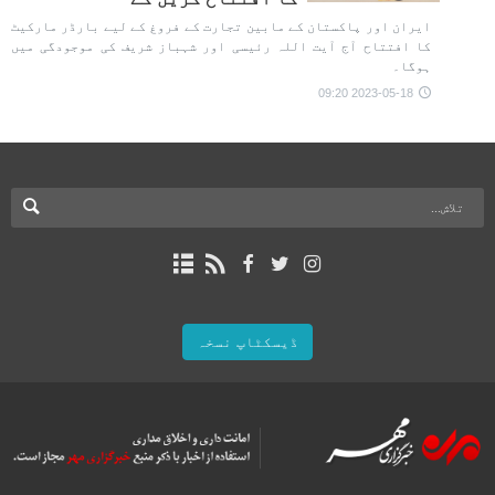
ایران اور پاکستان کے مابین تجارت کے فروغ کے لیے بارڈر مارکیٹ
کا افتتاح آج آیت اللہ رئیسی اور شہباز شریف کی موجودگی میں
ہوگا۔
2023-05-18 09:20
ڈیسکٹاپ نسخہ