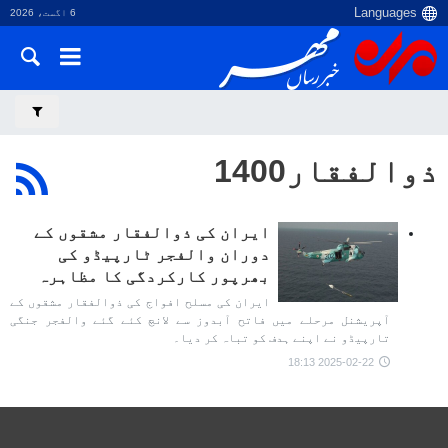
6 اگست، 2026
ذوالفقار1400
ایران کی ذوالفقار مشقوں کے
دوران والفجر ٹارپیڈو کی
بھرپور کارکردگی کا مظاہرہ
ایران کی مسلح افواج کی ذوالفقار مشقوں کے
آپریشنل مرحلے میں فاتح آبدوز سے لانچ کئے گئے والفجر جنگی
تارپیڈو نے اپنے ہدف کو تباہ کر دیا۔
2025-02-22 18:13