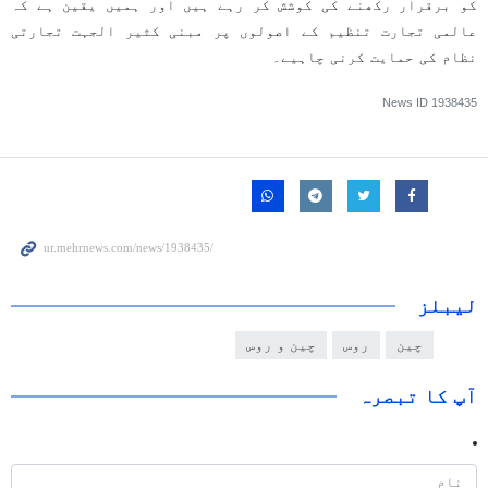
کو برقرار رکھنے کی کوشش کر رہے ہیں اور ہمیں یقین ہے کہ
عالمی تجارت تنظیم کے اصولوں پر مبنی کثیر الجہت تجارتی
نظام کی حمایت کرنی چاہیے۔
News ID
1938435
لیبلز
چین
روس
چین و روس
آپ کا تبصرہ