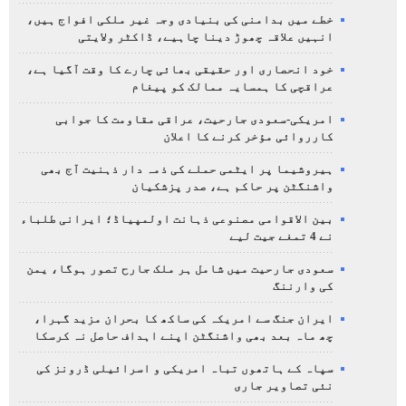
خطے میں بدامنی کی بنیادی وجہ غیر ملکی افواج ہیں،
انہیں علاقہ چھوڑ دینا چاہیے، ڈاکٹر ولایتی
خود انحصاری اور حقیقی بھائی چارے کا وقت آگیا ہے،
عراقچی کا ہمسایہ ممالک کو پیغام
امریکی-سعودی جارحیت، عراقی مقاومت کا جوابی
کارروائی مؤخر کرنے کا اعلان
ہیروشیما پر ایٹمی حملے کی ذمہ دار ذہنیت آج بھی
واشنگٹن پر حاکم ہے، صدر پزشکیان
بین الاقوامی مصنوعی ذہانت اولمپیاڈ؛ ایرانی طلباء
نے 4 تمغے جیت لیے
سعودی جارحیت میں شامل ہر ملک جارح تصور ہوگا، یمن
کی وارننگ
ایران جنگ سے امریکہ کی ساکھ کا بحران مزید گہرا،
چھ ماہ بعد بھی واشنگٹن اپنے اہداف حاصل نہ کرسکا
سپاہ کے ہاتھوں تباہ امریکی و اسرائیلی ڈرونز کی
نئی تصاویر جاری