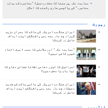
معاہدۂ مکہ پر صنعا کا سخت ردعمل؛ "محاصرے کے بدلے
محاصرہ" کی پالیسی جاری رکھنے کا اعلان
رپورٹ
ایران جنگ سے امریکہ کی ساکھ کا بحران مزید
گہرا، چھ ماہ بعد بھی واشنگٹن اپنے اہداف
حاصل نہ کرسکا
"معاہدۂ مکہ" اور سلامتی کا معمہ؛ صرف اتحاد
کیوں کافی نہیں؟
اسرائیل کا لیزر دفاعی نظام؛ فضائی دفاع کا
نیا باب یا محض دعوی؟
ایران جنگ نے امریکہ کی عالمی ساکھ کو شدید
دھچکا، چھ ماہ بعد بھی واشنگٹن اپنے اہداف
حاصل نہ کرسکا
انٹرويو