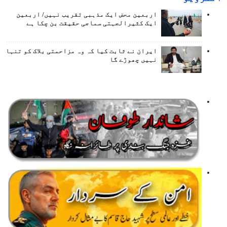
اربعین محض ایک مذہبی تقریب نہیں/ اربعین
ایک کثیرالجہتی سماجی حقیقت بن چکا ہے
ایران نے ثابت کیا کہ وہ مزاحمتی بلاک کو تنہا
نہیں چھوڑے گا