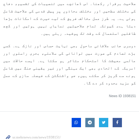
صلاحیت برقرار رکھنا۔ اس ڈھانچے میں تنصیبات کی تقسیم، دفاع
کی مختلف سطحیں اور مختلف محاذوں پر پیش قدمی کی صلاحیت شامل
ہوتی ہے۔ یہ طرز عمل مخالف فریق کے لیے حیرت کے امکانات بڑھا
دیتا ہے، کیونکہ تمام صلاحیتیں نمایاں نہیں ہوتیں اور کچھ
طاقتیں استعمال کے وقت تک پوشیدہ رہتی ہیں۔
دوسری جانب علاقائی ماحول بھی نہایت حساس اور نازک ہے۔ کسی
بڑے تصادم کی صورت میں توانائی کی سلامتی، بحری راستوں اور
عالمی معیشت کا استحکام متاثر ہو سکتا ہے۔ ایسے حالات میں
امریکہ کے اتحادی بھی ایک مہنگی اور غیر یقینی جنگ میں شامل
ہونے سے گریز کر سکتے ہیں، جو واشنگٹن کے فیصلہ سازی کے عمل
کو مزید محدود کر دے گا۔
News ID
1938151