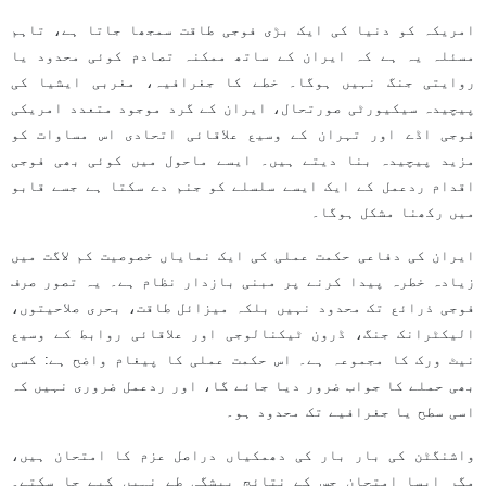
امریکہ کو دنیا کی ایک بڑی فوجی طاقت سمجھا جاتا ہے، تاہم
مسئلہ یہ ہے کہ ایران کے ساتھ ممکنہ تصادم کوئی محدود یا
روایتی جنگ نہیں ہوگا۔ خطے کا جغرافیہ، مغربی ایشیا کی
پیچیدہ سیکیورٹی صورتحال، ایران کے گرد موجود متعدد امریکی
فوجی اڈے اور تہران کے وسیع علاقائی اتحادی اس مساوات کو
مزید پیچیدہ بنا دیتے ہیں۔ ایسے ماحول میں کوئی بھی فوجی
اقدام ردعمل کے ایک ایسے سلسلے کو جنم دے سکتا ہے جسے قابو
میں رکھنا مشکل ہوگا۔
ایران کی دفاعی حکمت عملی کی ایک نمایاں خصوصیت کم لاگت میں
زیادہ خطرہ پیدا کرنے پر مبنی بازدار نظام ہے۔ یہ تصور صرف
فوجی ذرائع تک محدود نہیں بلکہ میزائل طاقت، بحری صلاحیتوں،
الیکٹرانک جنگ، ڈرون ٹیکنالوجی اور علاقائی روابط کے وسیع
نیٹ ورک کا مجموعہ ہے۔ اس حکمت عملی کا پیغام واضح ہے: کسی
بھی حملے کا جواب ضرور دیا جائے گا، اور ردعمل ضروری نہیں کہ
اسی سطح یا جغرافیے تک محدود ہو۔
واشنگٹن کی بار بار کی دھمکیاں دراصل عزم کا امتحان ہیں،
مگر ایسا امتحان جس کے نتائج پیشگی طے نہیں کیے جا سکتے۔