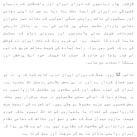
گزشتہ چار دہائیوں کے دوران تہران اور واشنگٹن کے درمیان
کشیدگی نے ایران کو ایسا ملک بنا دیا ہے جس نے اپنی دفاعی
اور سیکیورٹی ساخت روایتی جنگی اصولوں کے بجائے غیر متوازن
دفاعی بازدار حکمت عملی پر قائم کی ہے۔ یہ ماڈل تاریخی
تجربات، طویل مدتی پابندیوں اور بیرونی دباؤ کے مسلسل
سامنا کرنے کا نتیجہ ہے۔ اس فریم ورک کے تحت ایران نے کوشش
کی ہے کہ کسی بھی براہ راست تصادم کی قیمت مخالف فریق کے لیے
اس قدر بڑھا دی جائے کہ حملے کا فیصلہ خود ایک پرخطر اور
مہنگا انتخاب بن جائے۔
حالیہ 12 روزہ جنگ کے دوران ایران نے یہ ثابت کیا کہ وہ نہ تو
غیر فعال کردار ہے اور نہ ہی محض علامتی ردعمل تک محدود ہے۔
تہران کی تیز، منظم اور کئی سطحوں پر مشتمل کارروائیوں نے
یہ پیغام دیا کہ اس کی عملی صلاحیتیں نہ صرف برقرار ہیں بلکہ
بعض شعبوں میں مزید مضبوط ہو چکی ہیں۔ اس تجربے کی اہمیت صرف
کارروائیوں کی تعداد یا ہتھیاروں کی حد تک نہیں، بلکہ فوری
فیصلہ سازی، میدان جنگ کے نظم و نسق اور مخالف کے دفاعی نظام
میں دراندازی کی صلاحیت کے مظاہرے میں ہے۔ اس سے ظاہر ہوا کہ
ایران روایتی ماڈلز سے ہٹ کر سوچتا اور عمل کرتا ہے۔