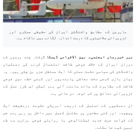
ماہرین کے مطابق واشنگٹن ایران کی حقیقی عسکری اور
تزویراتی صلاحیتوں کا درست اندازہ لگانے میں ناکام ہے۔
مہر خبررساں ایجنسی، بین الاقوامی ڈیسک:
گزشتہ چند برسوں کے
دوران ایران کے خلاف فوجی طاقت استعمال کرنے کی دھمکیاں
واشنگٹن کی سیاسی حکمت عملی کا ایک مستقل جزو بن چکی ہیں۔ یہ
بیان بازی کبھی سخت معاشی پابندیوں اور کبھی خطے میں فوجی
طاقت کے مظاہرے کے ساتھ سامنے آتی ہے، لیکن اس طرز عمل کے
تزویراتی نتائج پر کم توجہ دی جاتی ہے۔
ان دھمکیوں کے تسلسل کے ذریعے امریکی حکومت درحقیقت ایک
پیچیدہ اور کئی سطحوں پر مشتمل کھیل میں داخل ہو رہی ہے، جس
کے قواعد صرف جدید ٹیکنالوجی یا روایتی فوجی برتری سے طے
نہیں کیے جا سکتے۔