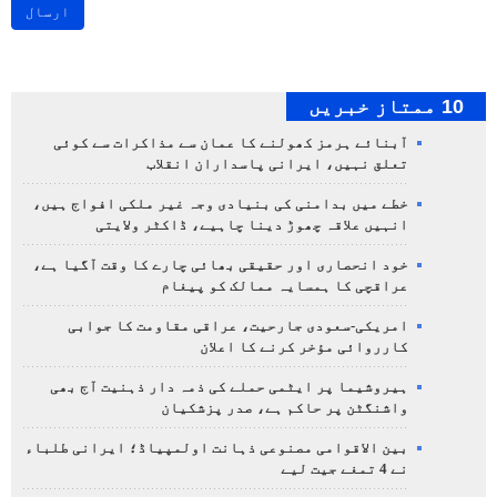
ارسال
10 ممتاز خبریں
آبنائے ہرمز کھولنے کا عمان سے مذاکرات سے کوئی
تعلق نہیں، ایرانی پاسداران انقلاب
خطے میں بدامنی کی بنیادی وجہ غیر ملکی افواج ہیں،
انہیں علاقہ چھوڑ دینا چاہیے، ڈاکٹر ولایتی
خود انحصاری اور حقیقی بھائی چارے کا وقت آگیا ہے،
عراقچی کا ہمسایہ ممالک کو پیغام
امریکی-سعودی جارحیت، عراقی مقاومت کا جوابی
کارروائی مؤخر کرنے کا اعلان
ہیروشیما پر ایٹمی حملے کی ذمہ دار ذہنیت آج بھی
واشنگٹن پر حاکم ہے، صدر پزشکیان
بین الاقوامی مصنوعی ذہانت اولمپیاڈ؛ ایرانی طلباء
نے 4 تمغے جیت لیے