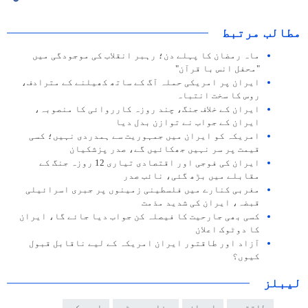
مطالب مرتبط
ماہ رمضان کا پہلے دن؛ رہبر انقلاب کی موجودگی میں
"محفل انس با قرآن"
ایران پر امریکی حملہ آگ کے ساتھ کھیلنے کے مترادف،
روس کا سخت انتباہ
ایران کے خلاف جنگ، چند روزہ کارروائی کا منصوبہ،
ایران کے جواب نے توازن بدل دیا
امریکہ کو ایران میں جمہوریت سے ہمدردی نہیں؛ کسی
قیمت پر سر نہیں جھکائیں گے، صدر پزشکیان
ایران کی فوجی اور اقتصادی تیاری 12 روزہ جنگ کے
مقابلے میں بڑھ گئی، نائب صدر
مغربی کنارے میں فلسطینی زمینوں پر جبری اسرائیلی
قبضہ، ایران کی شدید مذمت
کسی بھی جارحیت کا فیصلہ کن جواب دیا جائے گا، ایران
کا دوٹوک اعلان
آزاد اور طاقتور ایران امریکہ کے لیے ناقابل قبول
کیوں؟
لیبلز
طاقتور
ایران
دفاعی سسٹم
امریکہ