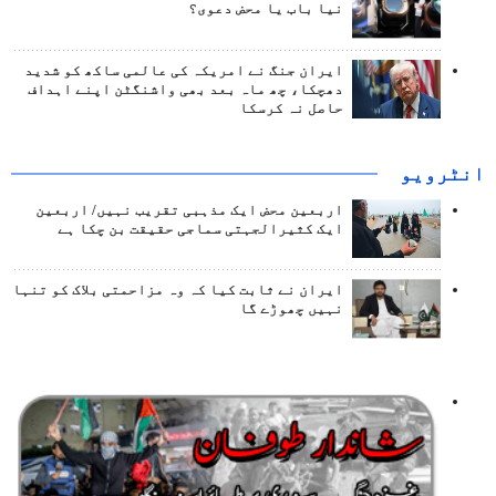
نیا باب یا محض دعوی؟
ایران جنگ نے امریکہ کی عالمی ساکھ کو شدید
دھچکا، چھ ماہ بعد بھی واشنگٹن اپنے اہداف
حاصل نہ کرسکا
انٹرويو
اربعین محض ایک مذہبی تقریب نہیں/ اربعین
ایک کثیرالجہتی سماجی حقیقت بن چکا ہے
ایران نے ثابت کیا کہ وہ مزاحمتی بلاک کو تنہا
نہیں چھوڑے گا