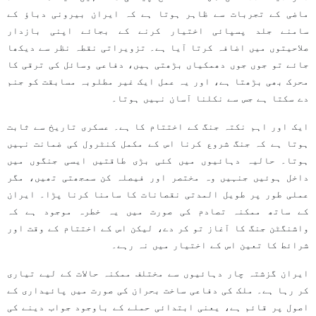
ماضی کے تجربات سے ظاہر ہوتا ہے کہ ایران بیرونی دباؤ کے
سامنے جلد پسپائی اختیار کرنے کے بجائے اپنی بازدار
صلاحیتوں میں اضافہ کرتا آیا ہے۔ تزویراتی نقطہ نظر سے دیکھا
جائے تو جوں جوں دھمکیاں بڑھتی ہیں، دفاعی وسائل کی ترقی کا
محرک بھی بڑھتا ہے، اور یہ عمل ایک غیر مطلوبہ مسابقت کو جنم
دے سکتا ہے جس سے نکلنا آسان نہیں ہوتا۔
ایک اور اہم نکتہ جنگ کے اختتام کا ہے۔ عسکری تاریخ سے ثابت
ہوتا ہے کہ جنگ شروع کرنا اس کے مکمل کنٹرول کی ضمانت نہیں
ہوتا۔ حالیہ دہائیوں میں کئی بڑی طاقتیں ایسی جنگوں میں
داخل ہوئیں جنہیں وہ مختصر اور فیصلہ کن سمجھتی تھیں، مگر
عملی طور پر طویل المدتی نقصانات کا سامنا کرنا پڑا۔ ایران
کے ساتھ ممکنہ تصادم کی صورت میں یہ خطرہ موجود ہے کہ
واشنگٹن جنگ کا آغاز تو کر دے، لیکن اس کے اختتام کے وقت اور
شرائط کا تعین اس کے اختیار میں نہ رہے۔
ایران گزشتہ چار دہائیوں سے مختلف ممکنہ حالات کے لیے تیاری
کر رہا ہے۔ ملک کی دفاعی ساخت بحران کی صورت میں پائیداری کے
اصول پر قائم ہے، یعنی ابتدائی حملے کے باوجود جواب دینے کی