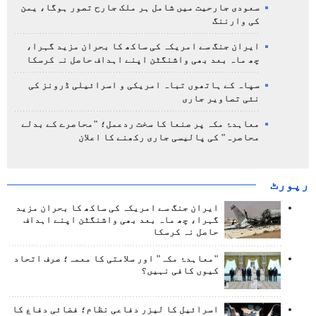
سعودی جارحیت میں شامل ہر ملک جارح تصور ہوگا، یمن
کی وارننگ
ایران جنگ سے امریکہ کی ساکھ کا بحران مزید گہرا،
چھ ماہ بعد بھی واشنگٹن اپنے اہداف حاصل نہ کرسکا
سپاہ کے ہاتھوں تباہ امریکی و اسرائیلی ڈرونز کی
نئی تصاویر جاری
معاہدۂ مکہ پر صنعا کا سخت ردعمل؛ "محاصرے کے بدلے
محاصرہ" کی پالیسی جاری رکھنے کا اعلان
رپورٹ
ایران جنگ سے امریکہ کی ساکھ کا بحران مزید
گہرا، چھ ماہ بعد بھی واشنگٹن اپنے اہداف
حاصل نہ کرسکا
"معاہدۂ مکہ" اور سلامتی کا معمہ؛ صرف اتحاد
کیوں کافی نہیں؟
اسرائیل کا لیزر دفاعی نظام؛ فضائی دفاع کا