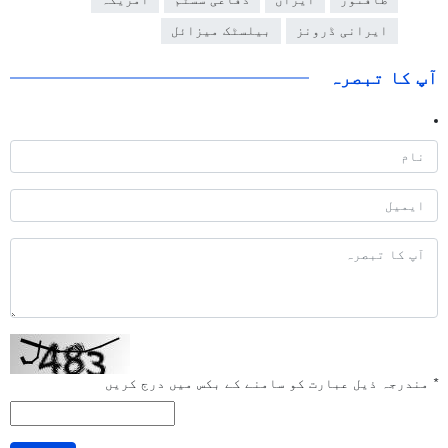
ایرانی ڈرونز
بیلسٹک میزائل
آپ کا تبصرہ
*
مندرجہ ذیل عبارت کو سامنے کے بکس میں درج کریں