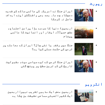
رپورٹ
ایران جنگ نے امریکہ کی عالمی ساکھ کو شدید
دھچکا، چھ ماہ بعد بھی واشنگٹن اپنے اہداف
حاصل نہ کرسکا
اربعین؛ دنیا کا سب سے بڑا پرامن اجتماع،
عشق حسینؑ، ایثار اور انسانیت کا عالمی
پیغام
جنگ میں وقفہ یا نئی چال؟ ایران کے معاملے پر
ٹرمپ کی حکمت عملی کیا ہے؟
ایران جنگ ٹرمپ کے لیے سیاسی موت، مقبولیت
تاریخ کی کم ترین سطح پر پہنچ گئی
انٹرويو
اربعین محض ایک مذہبی تقریب نہیں/ اربعین
ایک کثیرالجہتی سماجی حقیقت بن چکا ہے