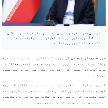
ایرانی صدر مسعود پزشکیان نے ماہ رمضان کی آمد پر اسلامی
ممالک کے رہنماؤں اور مسلم اقوام کو مبارکباد دیتے ہوئے
اتحاد و یکجہتی پر زور دیا ہے۔
مہر خبررساں ایجنسی
کی رپورٹ کے مطابق، ایرانی صدر مسعود
پزشکیان نے بدھ کے روز اپنے پیغام میں اسلامی ممالک کے
سربراہان اور مسلم اقوام کو ماہ رمضان کی آمد پر مبارکباد
پیش کی۔
انہوں نے کہا کہ اسلامی دنیا پہلے سے زیادہ عالمی طاقتوں،
توسیع پسند عناصر اور ظلم پر مبنی پالیسیوں کی سازشوں اور
خفیہ منصوبوں کی زد میں ہے، جو اسلامی ممالک کے امن، سلامتی،
خودمختاری اور ترقی کو نشانہ بنا رہے ہیں۔