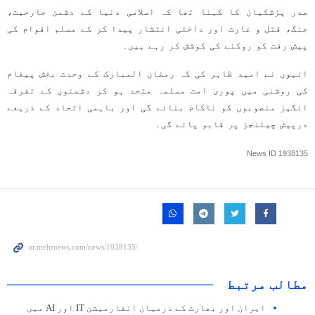
صدر پزشکیان کا کہنا تھا کہ اسلامی دنیا کے دشمن جارحیت،
جنگ، قتل و غارت اور داخلی انتشار پیدا کر کے مسلم اقوام کی
پیش رفت کو روکنے کی کوشش کر رہے ہیں۔
انہوں نے امید ظاہر کی کہ رمضان المبارک کے وحدت بخش پیغام
کی روشنی میں پوری امت مسلمہ متحد ہو کر دشمنوں کے تفرقہ
انگیز منصوبوں کو ناکام بنائے گی اور باہمی اتحاد کے ذریعے
درپیش چیلنجز پر قابو پائے گی۔
News ID
1938135
مطالب مرتبط
ایران اور بھارت کے درمیان انفارمیشن IT اور AI میں