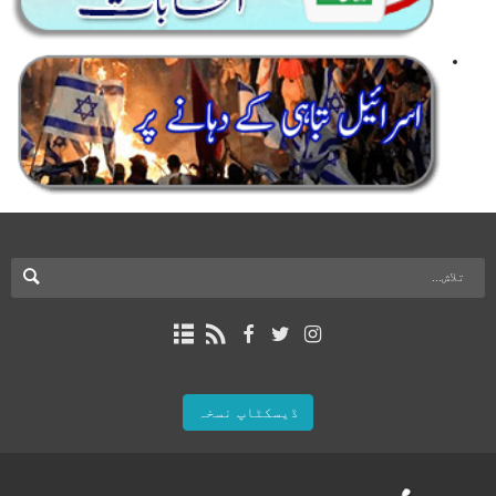
ڈیسکٹاپ نسخہ