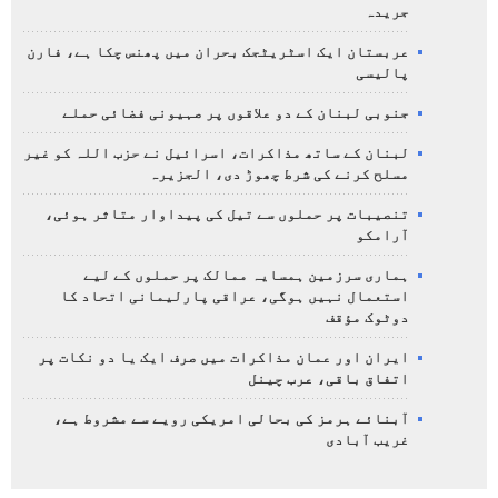
جریدہ
عربستان ایک اسٹریٹجک بحران میں پھنس چکا ہے، فارن
پالیسی
جنوبی لبنان کے دو علاقوں پر صہیونی فضائی حملے
لبنان کے ساتھ مذاکرات، اسرائیل نے حزب اللہ کو غیر
مسلح کرنے کی شرط چھوڑ دی، الجزیرہ
تنصیبات پر حملوں سے تیل کی پیداوار متاثر ہوئی،
آرامکو
ہماری سرزمین ہمسایہ ممالک پر حملوں کے لیے
استعمال نہیں ہوگی، عراقی پارلیمانی اتحاد کا
دوٹوک مؤقف
ایران اور عمان مذاکرات میں صرف ایک یا دو نکات پر
اتفاق باقی، عرب چینل
آبنائے ہرمز کی بحالی امریکی رویے سے مشروط ہے،
غریب آبادی