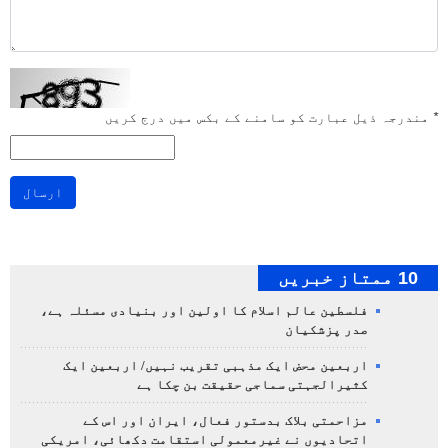
*
مندرجہ ذیل عبارت کو سامنے کے بکس میں درج کریں
ارسال
10 ممتاز خبریں
فلسطین عالم اسلام کا اولین اور بنیادی مسئلہ ہے،
صدر پزشکیان
اربعین محض ایک مذہبی تقریب نہیں/ اربعین ایک
کثیرالجہتی سماجی حقیقت بن چکا ہے
مزاحمتی بلاک بدستور فعال، ایران اور اس کے
اتحادیوں نے غیرمعمولی استقامت دکھائی، امریکی