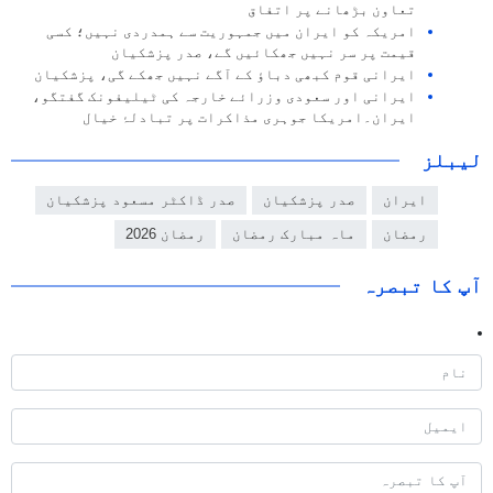
تعاون بڑھانے پر اتفاق
امریکہ کو ایران میں جمہوریت سے ہمدردی نہیں؛ کسی
قیمت پر سر نہیں جھکائیں گے، صدر پزشکیان
ایرانی قوم کبھی دباؤ کے آگے نہیں جھکے گی، پزشکیان
ایرانی اور سعودی وزرائے خارجہ کی ٹیلیفونک گفتگو،
ایران۔امریکا جوہری مذاکرات پر تبادلۂ خیال
لیبلز
ایران
صدر پزشکیان
صدر ڈاکٹر مسعود پزشکیان
رمضان
ماہ مبارک رمضان
رمضان 2026
آپ کا تبصرہ