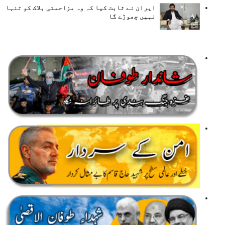
ایران نے ثابت کیا کہ وہ مزاحمتی بلاک کو تنہا
نہیں چھوڑے گا