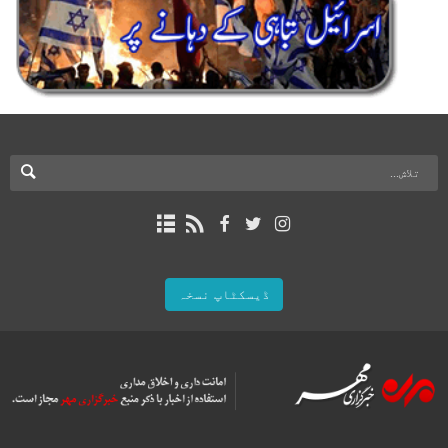
ڈیسکٹاپ نسخہ