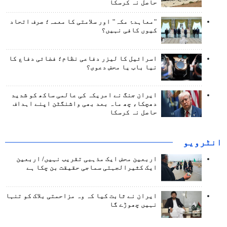
حاصل نہ کرسکا
"معاہدۂ مکہ" اور سلامتی کا معمہ؛ صرف اتحاد
کیوں کافی نہیں؟
اسرائیل کا لیزر دفاعی نظام؛ فضائی دفاع کا
نیا باب یا محض دعوی؟
ایران جنگ نے امریکہ کی عالمی ساکھ کو شدید
دھچکا، چھ ماہ بعد بھی واشنگٹن اپنے اہداف
حاصل نہ کرسکا
انٹرويو
اربعین محض ایک مذہبی تقریب نہیں/ اربعین
ایک کثیرالجہتی سماجی حقیقت بن چکا ہے
ایران نے ثابت کیا کہ وہ مزاحمتی بلاک کو تنہا
نہیں چھوڑے گا