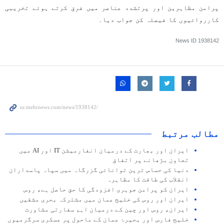
پرامن مظاہرین اور پرتشدد عناصر میں فرق کرتے ہوئے تخریبی
کارروائیوں کا فیصلہ کن جواب دیا۔
News ID
1938142
مطالب مرتبط
ایران اور بھارت کے درمیان انفارمیشن IT اور AI میں
تعاون بڑھانے پر اتفاق
دنیا کی حساس ترین توانائی گزرگاہ میں سپاہ پاسداران
انقلاب کی طاقت کا مظاہرہ
ایران کو پرامن جوہری افزودگی کا حق حاصل ہے، روس
ایران اور روس کی خلیج عمان میں مشترکہ بحری مشقیں
ایران، روس اور چین کے درمیان اہم سفارتی مشاورت
خلیج فارس اور بحیرۂ عمان کے ماحول پر عسکری سرگرمیوں