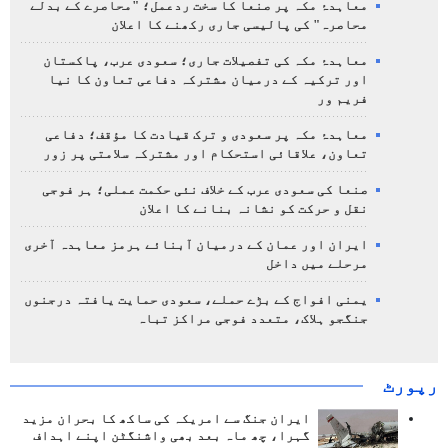
معاہدۂ مکہ پر صنعا کا سخت ردعمل؛ "محاصرے کے بدلے
محاصرہ" کی پالیسی جاری رکھنے کا اعلان
معاہدۂ مکہ کی تفصیلات جاری؛ سعودی عرب، پاکستان
اور ترکیہ کے درمیان مشترکہ دفاعی تعاون کا نیا
فریم ور
معاہدۂ مکہ پر سعودی و ترک قیادت کا مؤقف؛ دفاعی
تعاون، علاقائی استحکام اور مشترکہ سلامتی پر زور
صنعا کی سعودی عرب کے خلاف نئی حکمت عملی؛ ہر فوجی
نقل و حرکت کو نشانہ بنانے کا اعلان
ایران اور عمان کے درمیان آبنائے ہرمز معاہدہ آخری
مرحلے میں داخل
یمنی افواج کے بڑے حملے، سعودی حمایت یافتہ درجنوں
جنگجو ہلاک، متعدد فوجی مراکز تباہ
رپورٹ
ایران جنگ سے امریکہ کی ساکھ کا بحران مزید
گہرا، چھ ماہ بعد بھی واشنگٹن اپنے اہداف