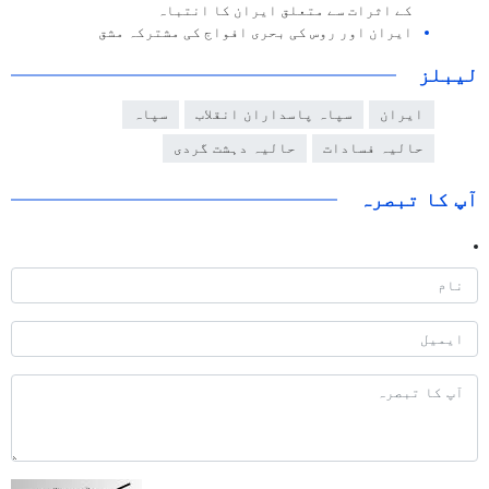
کے اثرات سے متعلق ایران کا انتباہ
ایران اور روس کی بحری افواج کی مشترکہ مشق
لیبلز
ایران
سپاہ پاسداران انقلاب
سپاہ
حالیہ فسادات
حالیہ دہشت گردی
آپ کا تبصرہ