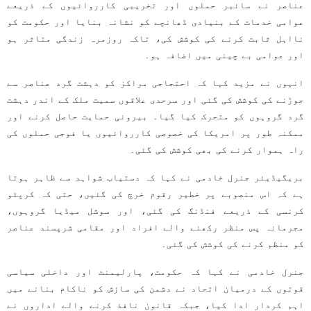
عناصر نے سائبر حملوں اور تخریبی کارروائیوں کے ذریعے
عوامی خدمات کے بنیادی ڈھانچے کو نشانہ بنایا اور حکومت کو
نااہل ثابت کرنے کی کوشش کی، تاکہ روزمرہ زندگی متاثر ہو
اور عوامی بے چینی میں اضافہ ہو۔
انہوں نے مزید کہا کہ احتجاجی مراکز کو دہشت گرد عناصر سے
جوڑنے کی کوشش کی گئی اور سرحدی علاقوں سمیت ملک کے اندر دہشت
گرد گروہوں کو متحرک کیا گیا۔ بیرونی حمایت حاصل کرنے اور
ممکنہ طور پر امریکا کی خصوصی کارروائیوں یا فوجی حملوں کی
راہ ہموار کرنے کی بھی کوشش کی گئی۔
بریگیڈیئر جنرل خادمی نے کہا کہ دستیاب شواہد سے ظاہر ہوتا
ہے کہ اس منصوبے پر خطیر رقوم خرچ کی گئیں، حتی کہ کرپٹو
کرنسی کے ذریعے فنڈنگ کی گئی، اور سوشل میڈیا گروہوں،
مجرمانہ پس منظر رکھنے والے افراد اور مقامی شرپسند عناصر
کو منظم کرنے کی کوشش کی گئی۔
جنرل خادمی نے کہا کہ حکومت، پارلیمنٹ اور داخلی سیاسی
قوتوں کے درمیان اتحاد نے دشمن کی سازش کو ناکام بنانے میں
اہم کردار ادا کیا، جبکہ قانون نافذ کرنے والے اداروں نے