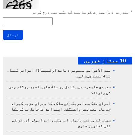
*
مندرجہ ذیل عبارت کو سامنے کے بکس میں درج کریں
ارسال
10 ممتاز خبریں
بین الاقوامی مصنوعی ذہانت اولمپیاڈ؛ ایرانی طلباء
نے 4 تمغے جیت لیے
سعودی جارحیت میں شامل ہر ملک جارح تصور ہوگا، یمن
کی وارننگ
ایران جنگ سے امریکہ کی ساکھ کا بحران مزید گہرا،
چھ ماہ بعد بھی واشنگٹن اپنے اہداف حاصل نہ کرسکا
سپاہ کے ہاتھوں تباہ امریکی و اسرائیلی ڈرونز کی
نئی تصاویر جاری