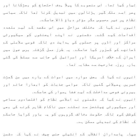
تیار کیا تھا۔ اس منصوبے کا پہلا ہدف احتجاج کو بھڑکانا اور
پھر اسے ملک گیر ہڑتالوں میں تبدیل کرنا تھا تاکہ سیاسی
نظام پر غیر محسوس مگر مؤثر دباؤ ڈالا جاسکے۔
انہوں نے کہا کہ مختلف مراحل میں اس مقصد کے لیے متعدد
اقدامات کیے گئے۔ دشمنوں نے اپنے ایجنٹوں کو سیکیورٹی
مراکز اور اڈوں پر حملوں کی ہدایت دی تاکہ قومی سلامتی کے
ڈھانچے کو کمزور کیا جاسکے۔ یہ طرز عمل گزشتہ برس جون میں
ایران کے خلاف امریکا اور اسرائیل کی جانب سے مسلط کی گئی
بارہ روزہ جارحیت سے مشابہ تھا۔
انہوں نے کہا کہ بعض موارد میں اموات کے بارے میں من گھڑت
خبریں پھیلائی گئیں تاکہ عوامی جذبات کو ابھارا جائے اور
بیرونی فوجی مداخلت کے لیے فضا ہموار کی جاسکے۔
انہوں نے کہا کہ دشمنوں نے اسلامی نظام کو اقتصادی، سماجی
اور سیکیورٹی چیلنجز سے نمٹنے میں ناکام ظاہر کرنے کی بھی
کوشش کی، تاکہ حکومت مخالف گروہوں کو یہ باور کرایا جاسکے
کہ نظام کی تبدیلی ممکن ہے۔
سپاہ پاسداران انقلاب کے انٹیلی جنس چیف نے کہا کہ دشمن