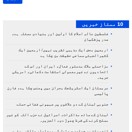
10 ممتاز خبریں
فلسطین عالم اسلام کا اولین اور بنیادی مسئلہ ہے،
صدر پزشکیان
اربعین محض ایک مذہبی تقریب نہیں/ اربعین ایک
کثیرالجہتی سماجی حقیقت بن چکا ہے
مزاحمتی بلاک بدستور فعال، ایران اور اس کے
اتحادیوں نے غیرمعمولی استقامت دکھائی، امریکی
جریدہ
عربستان ایک اسٹریٹجک بحران میں پھنس چکا ہے، فارن
پالیسی
جنوبی لبنان کے دو علاقوں پر صہیونی فضائی حملے
لبنان کے ساتھ مذاکرات، اسرائیل نے حزب اللہ کو غیر
مسلح کرنے کی شرط چھوڑ دی، الجزیرہ
تنصیبات پر حملوں سے تیل کی پیداوار متاثر ہوئی،