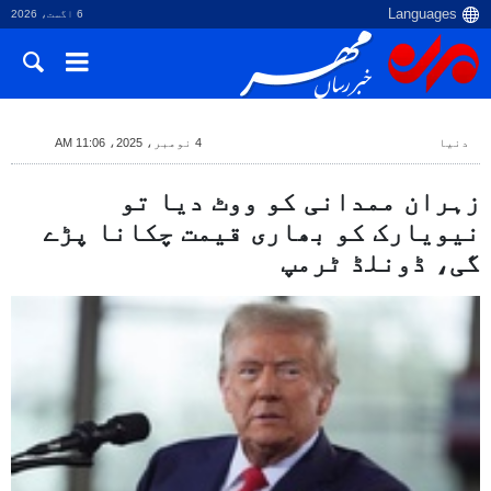
6 اگست، 2026
دنیا
4 نومبر، 2025، 11:06 AM
زہران ممدانی کو ووٹ دیا تو
نیویارک کو بھاری قیمت چکانا پڑے
گی، ڈونلڈ ٹرمپ