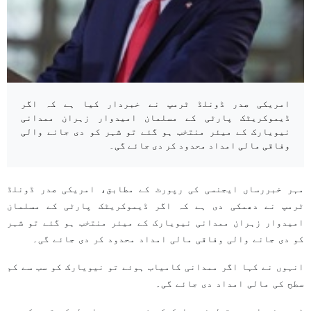
امریکی صدر ڈونلڈ ٹرمپ نے خبردار کیا ہے کہ اگر
ڈیموکریٹک پارٹی کے مسلمان امیدوار زہران ممدانی
نیویارک کے میئر منتخب ہو گئے تو شہر کو دی جانے والی
وفاقی مالی امداد محدود کر دی جائے گی۔
مہر خبررساں ایجنسی کی رپورٹ کے مطابق، امریکی صدر ڈونلڈ
ٹرمپ نے دھمکی دی ہے کہ اگر ڈیموکریٹک پارٹی کے مسلمان
امیدوار زہران ممدانی نیویارک کے میئر منتخب ہو گئے تو شہر
کو دی جانے والی وفاقی مالی امداد محدود کر دی جائے گی۔
انہوں نے کہا اگر ممدانی کامیاب ہوئے تو نیویارک کو سب سے کم
سطح کی مالی امداد دی جائے گی۔