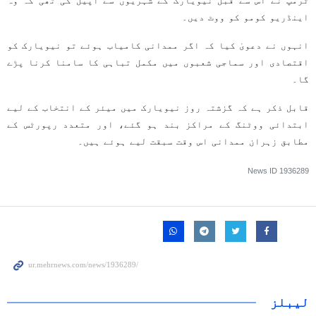
ٹرمپ نے اس سے قبل نیویارک کے شہریوں سے اپیل کی تھی کہ وہ
اینڈریو کومو کو ووٹ دیں۔
انہوں نے دعویٰ کیا کہ اگر ممدانی کامیاب ہوئے تو نیویارک کو
اقتصادی اور سماجی شعبوں میں مکمل تباہی کا سامنا کرنا پڑے
گا۔
قابل ذکر ہے کہ گزشتہ روز نیویارک میں میئر کے انتخاب کے لیے
ابتدائی ووٹنگ کے مراکز بند ہو گئے، اور متعدد رپورٹس کے
مطابق زہران ممدانی اس وقت سبقت لیے ہوئے ہیں۔
News ID
1936289
لیبلز