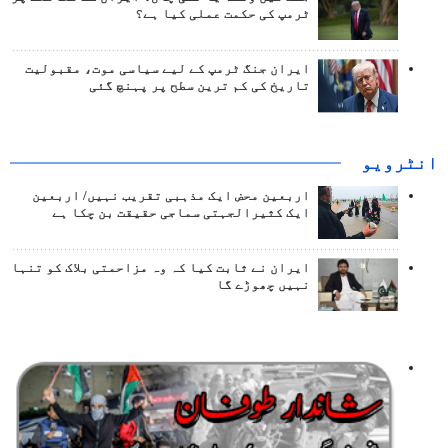
ٹرمپ کی حکمت عملی کیا ہے؟
ایران جنگ ٹرمپ کے لیے سیاسی موت، مقبولیت
تاریخ کی کم ترین سطح پر پہنچ گئی
انٹرويو
اربعین محض ایک مذہبی تقریب نہیں/ اربعین
ایک کثیرالجہتی سماجی حقیقت بن چکا ہے
ایران نے ثابت کیا کہ وہ مزاحمتی بلاک کو تنہا
نہیں چھوڑے گا