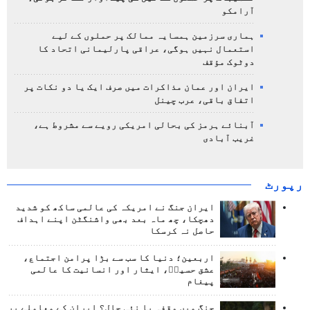
آرامکو
ہماری سرزمین ہمسایہ ممالک پر حملوں کے لیے
استعمال نہیں ہوگی، عراقی پارلیمانی اتحاد کا
دوٹوک مؤقف
ایران اور عمان مذاکرات میں صرف ایک یا دو نکات پر
اتفاق باقی، عرب چینل
آبنائے ہرمز کی بحالی امریکی رویے سے مشروط ہے،
غریب آبادی
رپورٹ
ایران جنگ نے امریکہ کی عالمی ساکھ کو شدید
دھچکا، چھ ماہ بعد بھی واشنگٹن اپنے اہداف
حاصل نہ کرسکا
اربعین؛ دنیا کا سب سے بڑا پرامن اجتماع،
عشق حسینؑ، ایثار اور انسانیت کا عالمی
پیغام
جنگ میں وقفہ یا نئی چال؟ ایران کے معاملے پر