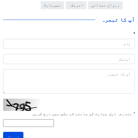
زہران ممدانی
امریکہ
نیویارک
آپ کا تبصرہ
*
مندرجہ ذیل عبارت کو سامنے کے بکس میں درج کریں
ارسال