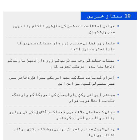
10 ممتاز خبریں
عوامی استقامت نے دشمن کی سازشیں ناکام بنا دیں،
صدر پزشکیان
صنعاء پر فضائی حملہ، زور دار دھماکے سے یمن کا
دارالحکومت لرز اٹھا
میناب حملے کی وجہ سے ٹرمپ کو زور دار تھپڑ مارنے کو
دل چاہتا ہے، امریکی تجزیہ کار
ایران کے ساتھ جنگ کے بعد امریکی میزائل ذخائر میں
غیر معمولی کمی، سی این این
سینئر ایرانی رکنِ پارلیمان کی امریکا کو وارننگ،
خطے سے انخلا قریب قرار
دبئی کے صنعتی علاقے میں دھماکے، آتش زدگی کی ویڈیو
بنانے والے دو افراد گرفتار
یمنی ڈرون حملہ، نجران ایئرپورٹ کا مرکزی ریڈار
نشانہ بن گیا