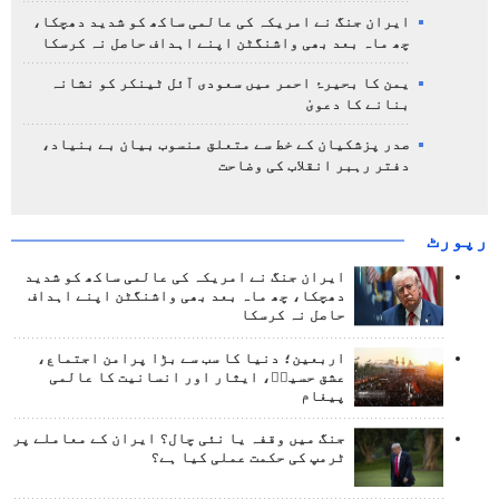
ایران جنگ نے امریکہ کی عالمی ساکھ کو شدید دھچکا،
چھ ماہ بعد بھی واشنگٹن اپنے اہداف حاصل نہ کرسکا
یمن کا بحیرۂ احمر میں سعودی آئل ٹینکر کو نشانہ
بنانے کا دعویٰ
صدر پزشکیان کے خط سے متعلق منسوب بیان بے بنیاد،
دفتر رہبر انقلاب کی وضاحت
رپورٹ
ایران جنگ نے امریکہ کی عالمی ساکھ کو شدید
دھچکا، چھ ماہ بعد بھی واشنگٹن اپنے اہداف
حاصل نہ کرسکا
اربعین؛ دنیا کا سب سے بڑا پرامن اجتماع،
عشق حسینؑ، ایثار اور انسانیت کا عالمی
پیغام
جنگ میں وقفہ یا نئی چال؟ ایران کے معاملے پر
ٹرمپ کی حکمت عملی کیا ہے؟