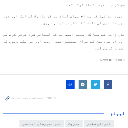
جس کی وہ ہمیشہ تمنا کرتے تھے۔
انہوں نے کہا کہ ہم آج یہاں کھڑے ہو کر تاریخ کے ایک اہم دور
میں دشمنوں کی شکست کا مشاہدہ کر رہے ہیں۔
جلال زادہ نے کہا کہ مجھے امید ہے کہ لبنانی قوم ترقی کرے گی
اور اس سرزمین کے عوام مستقبل میں اچھے اور پر لطف دنوں کا
تجربہ کریں گے۔
News ID
1930002
لیبلز
ایرانی سفیر
بیروت
مہر خبررساں ایجنسی