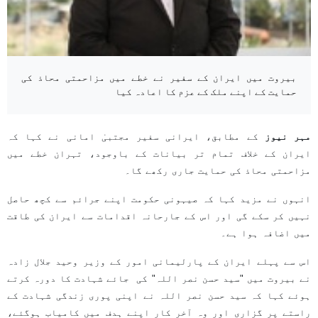
بیروت میں ایران کے سفیر نے خطے میں مزاحمتی محاذ کی
حمایت کے اپنے ملک کے عزم کا اعادہ کیا
مہر نیوز
کے مطابق، ایرانی سفیر مجتبیٰ امانی نے کہا کہ
ایران کے خلاف تمام تر بیانات کے باوجود، تہران خطے میں
مزاحمتی محاذ کی حمایت جاری رکھے گا۔
انہوں نے مزید کہا کہ صیہونی حکومت اپنے جرائم سے کچھ حاصل
نہیں کر سکے گی اور اس کے جارحانہ اقدامات سے ایران کی طاقت
میں اضافہ ہوا ہے۔
اس سے پہلے ایران کے پارلیمانی امور کے وزیر وحید جلال زادہ
نے بیروت میں "سید حسن نصر اللہ" کی جائے شہادت کا دورہ کرتے
ہوئے کہا کہ سید حسن نصر اللہ نے اپنی پوری زندگی شہادت کے
راستے پر گزاری اور وہ آخر کار اپنے ہدف میں کامیاب ہوگئے،