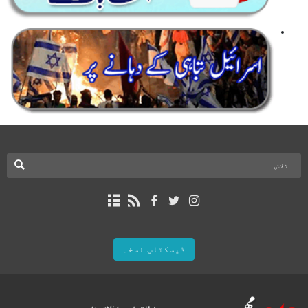
ڈیسکٹاپ نسخہ