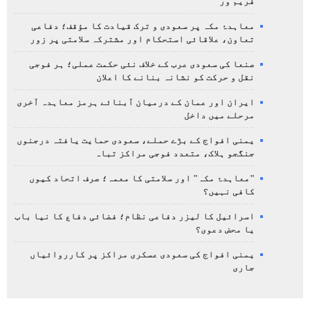
فریم ور
معاہدۂ مکہ پر سعودی و ترک قیادت کا مؤقف؛ دفاعی
تعاون، علاقائی استحکام اور مشترکہ سلامتی پر زور
صنعا کی سعودی عرب کے خلاف نئی حکمت عملی؛ ہر فوجی
نقل و حرکت کو نشانہ بنانے کا اعلان
ایران اور عمان کے درمیان آبنائے ہرمز معاہدہ آخری
مرحلے میں داخل
یمنی افواج کے بڑے حملے، سعودی حمایت یافتہ درجنوں
جنگجو ہلاک، متعدد فوجی مراکز تباہ
"معاہدۂ مکہ" اور سلامتی کا معمہ؛ صرف اتحاد کیوں
کافی نہیں؟
اسرائیل کا لیزر دفاعی نظام؛ فضائی دفاع کا نیا باب
یا محض دعوی؟
یمنی افواج کی سعودی عسکری مراکز پر کارروائیاں
جاری