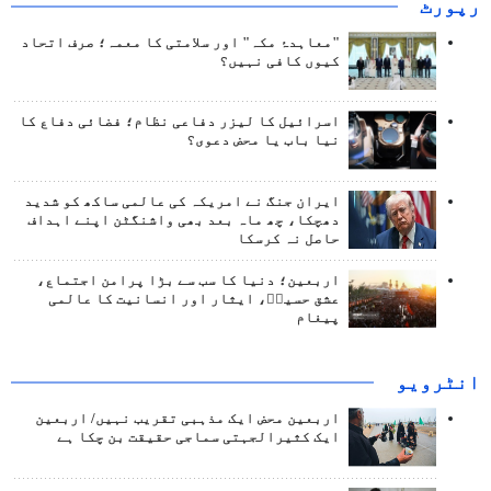
رپورٹ
"معاہدۂ مکہ" اور سلامتی کا معمہ؛ صرف اتحاد
کیوں کافی نہیں؟
اسرائیل کا لیزر دفاعی نظام؛ فضائی دفاع کا
نیا باب یا محض دعوی؟
ایران جنگ نے امریکہ کی عالمی ساکھ کو شدید
دھچکا، چھ ماہ بعد بھی واشنگٹن اپنے اہداف
حاصل نہ کرسکا
اربعین؛ دنیا کا سب سے بڑا پرامن اجتماع،
عشق حسینؑ، ایثار اور انسانیت کا عالمی
پیغام
انٹرويو
اربعین محض ایک مذہبی تقریب نہیں/ اربعین
ایک کثیرالجہتی سماجی حقیقت بن چکا ہے