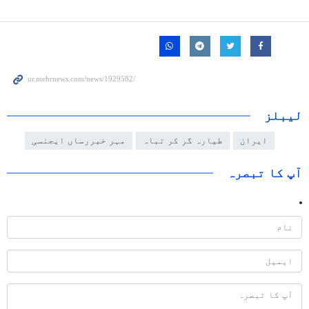
لیبلز
ایران
طیارہ گر کر تباہ
مہر خبررساں ایجنسی
آپ کا تبصرہ