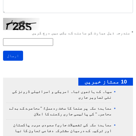
*
مندرجہ ذیل عبارت کو سامنے کے بکس میں درج کریں
ارسال
10 ممتاز خبریں
سپاہ کے ہاتھوں تباہ امریکی و اسرائیلی ڈرونز کی
نئی تصاویر جاری
معاہدۂ مکہ پر صنعا کا سخت ردعمل؛ "محاصرے کے بدلے
محاصرہ" کی پالیسی جاری رکھنے کا اعلان
معاہدۂ مکہ کی تفصیلات جاری؛ سعودی عرب، پاکستان
اور ترکیہ کے درمیان مشترکہ دفاعی تعاون کا نیا