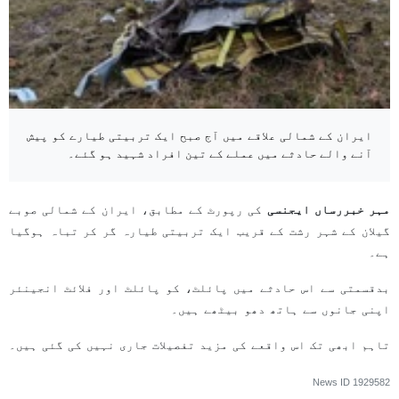
ایران کے شمالی علاقے میں آج صبح ایک تربیتی طیارے کو پیش
آنے والے حادثے میں عملے کے تین افراد شہید ہو گئے۔
مہر خبررساں ایجنسی
کی رپورٹ کے مطابق، ایران کے شمالی صوبے
گیلان کے شہر رشت کے قریب ایک تربیتی طیارہ گر کر تباہ ہوگیا
ہے۔
بدقسمتی سے اس حادثے میں پائلٹ، کو پائلٹ اور فلائٹ انجینئر
اپنی جانوں سے ہاتھ دھو بیٹھے ہیں۔
تاہم ابھی تک اس واقعے کی مزید تفصیلات جاری نہیں کی گئی ہیں۔
News ID
1929582