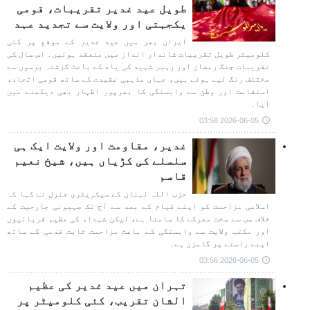
طویل عید غدیر تقریبات، قومی
یکجہتی اور ولایت سے تجدید عہد
ایران بھر میں عید غدیر کے موقع پر کئی
کلومیٹر طویل تقریبات شاندار انداز میں منعقد ہوئیں۔ اس سال کی
تقریبات جنگ رمضان اور رہبر شہید کی یاد کے باعث گزشتہ برسوں سے
مختلف رنگ لیے ہوئے ہیں، جہاں مذہبی عقیدت کے ساتھ قومی اتحاد،
استقامت اور وطن سے وابستگی کا بھرپور اظہار بھی دیکھنے میں
آیا۔
2026-06-05 03:58
غدیر، مقاومت اور ولایت ایک ہی
سلسلے کی کڑیاں ہیں، شیخ نعیم
قاسم
حزب اللہ لبنان کے سیکریٹری جنرل نے کہا کہ
اسلامی مزاحمت کو اپنے قیام کے بعد سے آج تک صہیونی جارحیت کے
خلاف سب سے سخت معرکے کا سامنا ہے، لیکن شہداء کی عظیم قربانیوں
اور مکتب ولایت سے وابستگی کے باعث مزاحمت ثابت قدمی کے ساتھ
اپنے راستے پر گامزن ہے۔
2026-06-05 03:56
تہران میں عید غدیر کی عظیم
الشان تقریب، کئی کلومیٹر پر