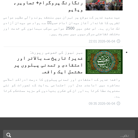
رنگارنگ پروگرام+ تصاویر،
ویڈیو
عید سعید غدیر کے موقع پر تہران میں منعقد ہونے والی عظیم عوامی
تقریب کا شاندار آغاز میدان امام حسینؑ سے ہوا، جو میدان آزادی
تک جاری ہے۔ اس جشن میں 2500 عوامی موکب مہمانوں کی خدمت اور
مختلف ثقافتی سرگرمیوں میں مصروف ہیں۔
2026-06-04 22:01
مہر نیوز کی خصوصی رپورٹ:
غدیر؛ تاریخ سے بالاتر اور
اعتقادی و تمدنی پہلووں پر
مشتمل ایک واقعہ
واقعۂ غدیر کے اعتقادی اور تمدنی پہلوؤں کا درست ادراک، اسلامی
معاشرے میں امامت، عدل اور اجتماعی ہدایت کے تصورات کو نئی
معنویت عطا کرتا ہے اور ان کی فکری بنیادوں کو مزید مستحکم کرتا
ہے۔
2026-06-04 09:35