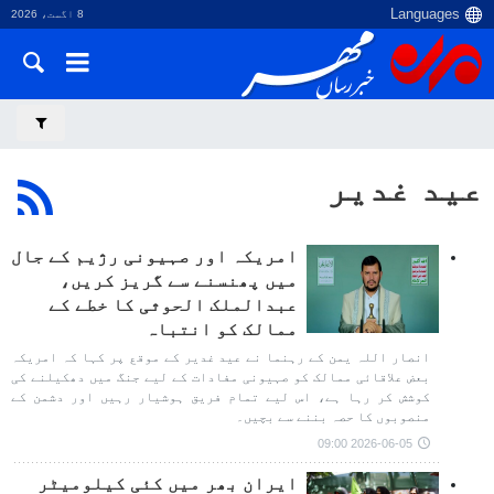
8 اگست، 2026
عید غدیر
امریکہ اور صہیونی رژیم کے جال
میں پھنسنے سے گریز کریں،
عبدالملک الحوثی کا خطے کے
ممالک کو انتباہ
انصار اللہ یمن کے رہنما نے عید غدیر کے موقع پر کہا کہ امریکہ
بعض علاقائی ممالک کو صہیونی مفادات کے لیے جنگ میں دھکیلنے کی
کوشش کر رہا ہے، اس لیے تمام فریق ہوشیار رہیں اور دشمن کے
منصوبوں کا حصہ بننے سے بچیں۔
2026-06-05 09:00
ایران بھر میں کئی کیلومیٹر