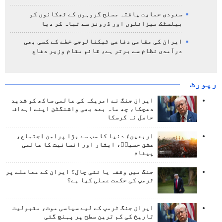
سعودی حمایت یافتہ مسلح گروہوں کے ٹھکانوں کو
بیلسٹک میزائلوں اور ڈرونز سے تباہ کر دیا
ایران کی مقامی دفاعی ٹیکنالوجی خطے کے کسی بھی
درآمدی نظام سے برتر ہے، قائم مقام وزیر دفاع
رپورٹ
ایران جنگ نے امریکہ کی عالمی ساکھ کو شدید
دھچکا، چھ ماہ بعد بھی واشنگٹن اپنے اہداف
حاصل نہ کرسکا
اربعین؛ دنیا کا سب سے بڑا پرامن اجتماع،
عشق حسینؑ، ایثار اور انسانیت کا عالمی
پیغام
جنگ میں وقفہ یا نئی چال؟ ایران کے معاملے پر
ٹرمپ کی حکمت عملی کیا ہے؟
ایران جنگ ٹرمپ کے لیے سیاسی موت، مقبولیت
تاریخ کی کم ترین سطح پر پہنچ گئی