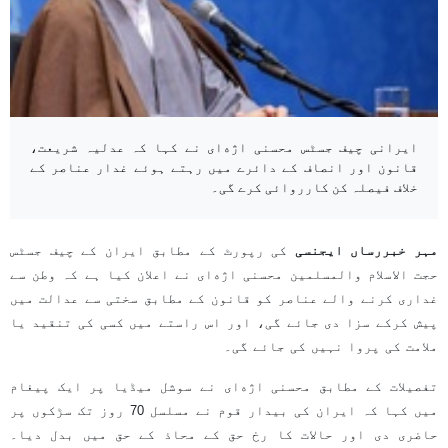
ایرانی چیف جسٹس محسنی اژه‌ای نے کہا کہ عدلیہ شریعت،
قانون اور انصاف کے دائرے میں رہتے ہوئے غدار عناصر کے
خلاف فیصلہ کن کارروائی کرے گی۔
مہر خبررساں ایجنسی
کی رپورٹ کے مطابق ایران کے چیف جسٹس
حجت الاسلام والمسلمین محسنی اژه‌ای نے اعلان کیا ہے کہ وطن سے
غداری کرنے والے عناصر کو قانون کے مطابق سختی سے عدالت میں
پیش کرکے سزا دی جائے گی، اور اس راستے میں کسی کی تنقید یا
ملامت کی پروا نہیں کی جائے گی۔
تفصیلات کے مطابق محسنی اژه‌ای نے سوشل میڈیا پر ایک پیغام
میں کہا کہ ایران کی بیدار قوم نے مسلسل 70 روز تک سڑکوں پر
حاضری دی اور حالات کا رخ حق کے محاذ کے حق میں بدل دیا۔