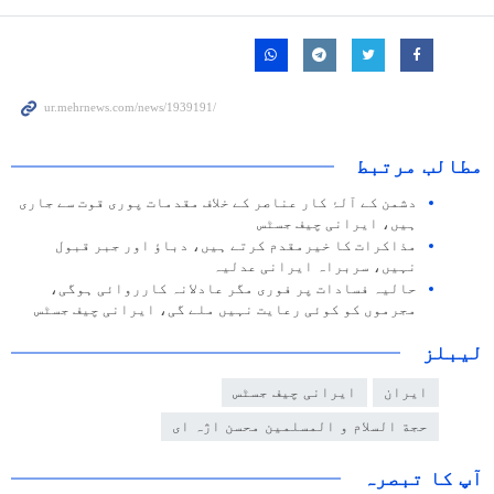
مطالب مرتبط
دشمن کے آلۂ کار عناصر کے خلاف مقدمات پوری قوت سے جاری
ہیں، ایرانی چیف جسٹس
مذاکرات کا خیرمقدم کرتے ہیں، دباؤ اور جبر قبول
نہیں، سربراہ ایرانی عدلیہ
حالیہ فسادات پر فوری مگر عادلانہ کارروائی ہوگی،
مجرموں کو کوئی رعایت نہیں ملے گی، ایرانی چیف جسٹس
لیبلز
ایران
ایرانی چیف جسٹس
حجة السلام و المسلمین محسن اژہ ای
آپ کا تبصرہ