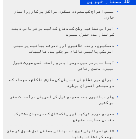
10 ممتاز خبریں
یمنی افواج کی سعودی عسکری مراکز پر کارروائیاں
جاری
ایرانی فضائیہ وطن کے دفاع کے لیے ہر قربانی دینے
کو تیار ہے، جنرل بہمرد
دھمکیوں، وعدہ خلافیوں اور جھوٹے بیانیے پر مبنی
امریکی پالیسی ناکام ہو چکی ہے، قالیباف
آبنائے ہرمز میں دوسرا بحری راستہ کسی صورت قبول
نہیں، محسن رضائی
ایران میں نظام کی تبدیلی کی سازش ناکام، موساد کے
دو سینئر افسران برطرف
چار دہائیوں بعد سعودی تیل کی امریکی درآمدات صفر
ہو گئیں
سعودی عرب، ترکیہ اور پاکستان کے درمیان مشترکہ
دفاعی معاہدہ متوقع
قابض اسرائیلی فوج نے لبنانی صحافی امل خلیل کو جان
بوجھ کر نشانہ بنایا