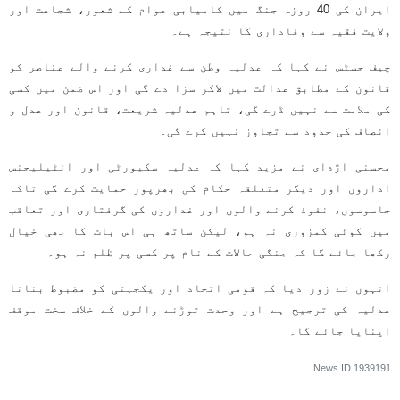
ایران کی 40 روزہ جنگ میں کامیابی عوام کے شعور، شجاعت اور
ولایت فقیہ سے وفاداری کا نتیجہ ہے۔
چیف جسٹس نے کہا کہ عدلیہ وطن سے غداری کرنے والے عناصر کو
قانون کے مطابق عدالت میں لاکر سزا دے گی اور اس ضمن میں کسی
کی ملامت سے نہیں ڈرے گی، تاہم عدلیہ شریعت، قانون اور عدل و
انصاف کی حدود سے تجاوز نہیں کرے گی۔
محسنی اژه‌ای نے مزید کہا کہ عدلیہ سکیورٹی اور انٹیلیجنس
اداروں اور دیگر متعلقہ حکام کی بھرپور حمایت کرے گی تاکہ
جاسوسوں، نفوذ کرنے والوں اور غداروں کی گرفتاری اور تعاقب
میں کوئی کمزوری نہ ہو، لیکن ساتھ ہی اس بات کا بھی خیال
رکھا جائے گا کہ جنگی حالات کے نام پر کسی پر ظلم نہ ہو۔
انہوں نے زور دیا کہ قومی اتحاد اور یکجہتی کو مضبوط بنانا
عدلیہ کی ترجیح ہے اور وحدت توڑنے والوں کے خلاف سخت موقف
اپنایا جائے گا۔
News ID
1939191