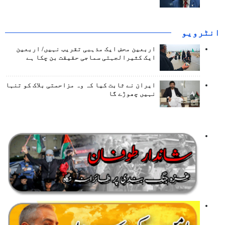
انٹرويو
اربعین محض ایک مذہبی تقریب نہیں/ اربعین
ایک کثیرالجہتی سماجی حقیقت بن چکا ہے
ایران نے ثابت کیا کہ وہ مزاحمتی بلاک کو تنہا
نہیں چھوڑے گا