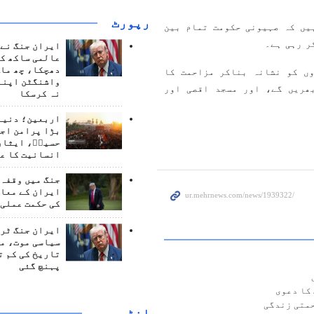
رپورٹ
یں کہ صہیونی حکومت تمام بین
کر رہی ہے۔
ایران جنگ نے 
عالمی ساکھ کو
دھچکا، چھ ماہ
ں کو نشانہ بناکر مزاحمت کا
واشنگٹن اپنے
ھریں گے، اور مسجد اقصی اور
نہ کرسکا
اربعین؛ دنیا 
بڑا پرامن اج
حسینؑ، ایثار
انسانیت کا ع
جنگ میں وقفہ 
ایران کے معام
کی حکمت عملی 
ایران جنگ ٹرم
سیاسی موت، م
تاریخ کی کم ت
پہنچ گئی
کا دعوی
حمتی زندگی
انٹرويو