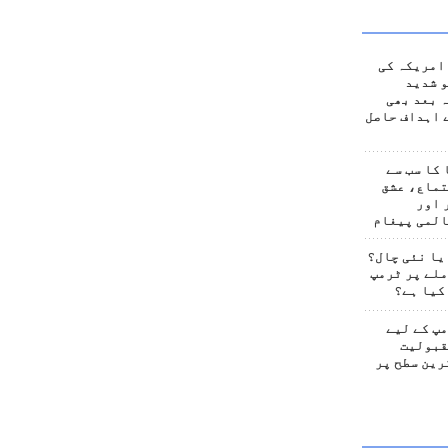
امریکہ کی
 شدید
 بعد بھی
 اہداف حاصل
کا سب سے
تماع، عشق
 اور
المی پیغام
یا نئی چال؟
لے پر ٹرمپ
کیا ہے؟
پ کے لیے
قبولیت
رین سطح پر