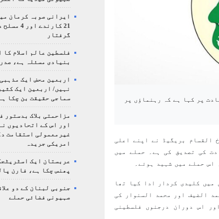
ایرانی صوبہ کرمان میں
21 کارندے اور
گرفتار
فلسطین عالم اسلام کا 
بنیادی مسئلہ ہے، صدر
اربعین محض ایک مذہبی
نہیں/ اربعین ایک کثی
سماجی حقیقت بن چکا ہے
ادت پر کہا ہے کہ رہنماؤں پر
مزاحمتی بلاک بدستور ف
اور اس کے اتحادیوں نے
غیرمعمولی استقامت د
خ القسام بریگیڈ نے اپنے اعلی
امریکی جریدہ
دت کی تصدیق کی ہے۔ حملے میں
عربستان ایک اسٹریٹجک
 اس حملے میں شہید ہوئے۔
پھنس چکا ہے، فارن پال
کتوبر کی کارروائیوں میں کلیدی کردار ادا کیا تھا
جنوبی لبنان کے دو علاق
مد الضیف اور محمد السنوار کی
صہیونی فضائی حملے
ور اس دوران درجنوں فلسطینی