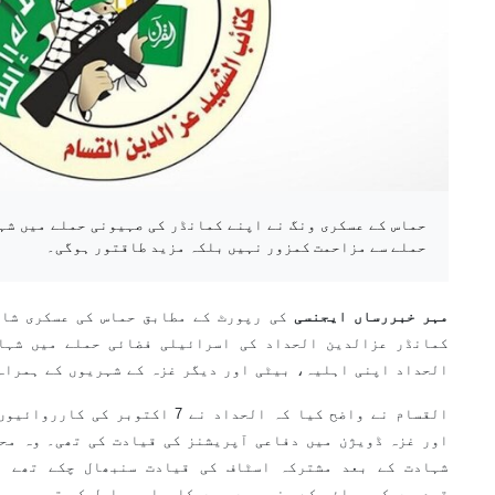
حماس کے عسکری ونگ نے اپنے کمانڈر کی صہیونی حملے میں شہ
حملے سے مزاحمت کمزور نہیں بلکہ مزید طاقتور ہوگی۔
مہر خبررساں ایجنسی
کی رپورٹ کے مطابق حماس کی عسکری شا
کمانڈر عزالدین الحداد کی اسرائیلی فضائی حملے میں شہا
الحداد اپنی اہلیہ، بیٹی اور دیگر غزہ کے شہریوں کے ہمراہ
القسام نے واضح کیا کہ الحداد نے 7 ا
اور غزہ ڈویژن میں دفاعی آپریشنز کی قیادت کی تھی۔ وہ مح
شہادت کے بعد مشترکہ اسٹاف کی قیادت سنبھال چکے تھے ا
قیدیوں کی رہائی کے منصوبوں میں کامیابی حاصل کی تھی۔