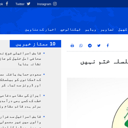
Facebook
Twitter
Instagram
کهيل
تصاوير
ویڈیو
ٹيكنالوجي
اخبار کے عناوین
10 ممتاز خبریں
قابض اسرائیلی فوج نے
صحافی امل خلیل کو جان
لسلہ ختم نہیں
نشانہ بنایا
سعودی حمایت یافتہ مس
کے ٹھکانوں کو بیلسٹک
اور ڈرونز سے تباہ کر 
ایران کی مقامی دفاعی
خطے کے کسی بھی درآمدی
برتر ہے، قائم مقام وز
قابض اسرائیل سے فرار 
والوں میں غیر معمولی
صہیونی میڈیا کا اعتر