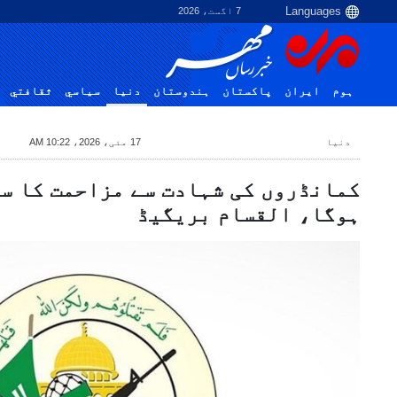
7 اگست، 2026
ہوم
ایران
پاکستان
ہندوستان
دنیا
سياسي
ثقافتي
دنیا
17 مئی، 2026، 10:22 AM
کمانڈروں کی شہادت سے مزاحمت کا س
ہوگا، القسام بریگیڈ