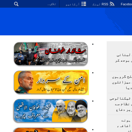
RSS لینک
آرکائیو
 لبنانی
 بوجھ کر
لح گروہوں
 میزائلوں
دیا
 ٹیکنالوجی
 نظام سے
یر دفاع
ہونے
 اضافہ،
اف