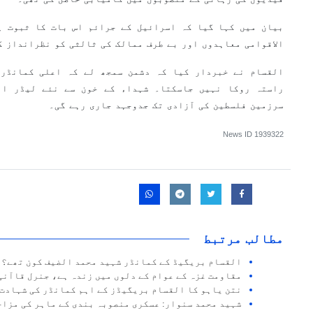
بیان میں کہا گیا کہ اسرائیل کے جرائم اس بات کا ثبوت ہ
الاقوامی معاہدوں اور بے طرف ممالک کی ثالثی کو نظرانداز 
القسام نے خبردار کیا کہ دشمن سمجھ لے کہ اعلی کمانڈرو
راستہ روکا نہیں جاسکتا۔ شہداء کے خون سے نئے لیڈر اب
سرزمین فلسطین کی آزادی تک جدوجہد جاری رہے گی۔
News ID
1939322
مطالب مرتبط
القسام بریگیڈ کے کمانڈر شہید محمد الضیف کون تھے؟
مقاومت غزہ کے عوام کے دلوں میں زندہ ہے، جنرل قاآنی
نتن یاہو کا القسام بریگیڈز کے اہم کمانڈر کی شہادت 
شہید محمد سنوار: عسکری منصوبہ بندی کے ماہر کی مزا