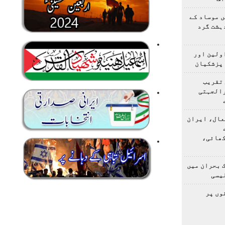
 موساد کے
 4 مسلح دہشت گرد
اولین اور
 پزشکیان
 تقریب
رالجہتی
عال، ایران
کھائی،
 بحران میں
یسی
وں پر