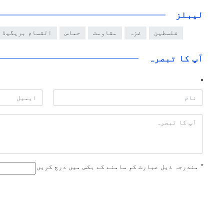
لیبلز
فلسطین
غزہ
مقاومت
حماس
القسام بریگیڈ
آپ کا تبصرہ
*
مندرجہ ذیل عبارت کو سامنے کے بکس میں درج کریں