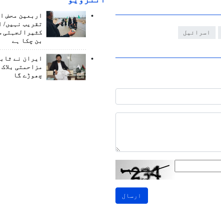
اربعین محض ا
تقریب نہیں/ ا
اسرائیل
کثیرالجہتی س
بن چکا ہے
ایران نے ثابت
مزاحمتی بلاک 
چھوڑے گا
ارسال