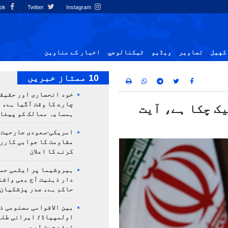
Facebook
Twitter
Instagram
کهيل
تصاوير
ویڈیو
ٹيكنالوجي
اخبار کے عناوین
10 ممتاز خبریں
خود انحصاری اور حقیق
چارے کا وقت آگیا ہے، 
ک چکا ہے، آیت
ہمسایہ ممالک کو پیغا
امریکی-سعودی جارحیت،
مقاومت کا جوابی کارر
کرنے کا اعلان
ہیروشیما پر ایٹمی حمل
دار ذہنیت آج بھی واشن
حاکم ہے، صدر پزشکیان
بین الاقوامی مصنوعی ذ
تمغے جیت لیے