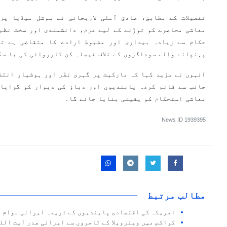
تفصیلات کے مطابق، صادق آملی لاریجانی نے سوشل میڈیا پر
معاشی محاصرے کو توڑنے کے لیے عزم، دانشمندی اور سخت نظم 
حکام سے زیادہ بیداری اور مضبوط ارادے کا متقاضی ہے تا
پہنچانے والے سوداگروں کے خلاف فیصلہ کن کارروائی کی جا سک
انہوں نے مزید کہا کہ مارکیٹ پر گہری نظر اور ہوشیار انتظا
جانب سے قائم کردہ پابندیوں اور دباؤ کی دیوار کو گرایا 
معاشی استحکام کو یقینی بنایا جائے گا۔
News ID
1939395
مطالب مرتبط
امریکہ کی اقتصادی پابندیوں کے ذریعہ ایرانی عوام پ
کراکس میں وینزویلا کے تاجروں سے ایرانی صدر آیت الل