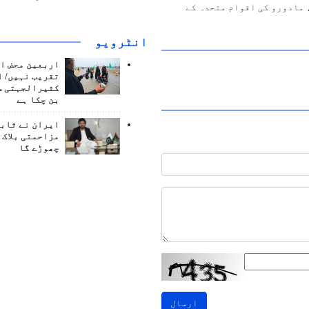
 مادورو کی اقوام متحدہ کے
انٹرويو
اربعین محض ا
تقریب نہیں/ ا
کثیرالجہتی س
بن چکا ہے
ایران نے ثابت
مزاحمتی بلاک 
چھوڑے گا
ارسال