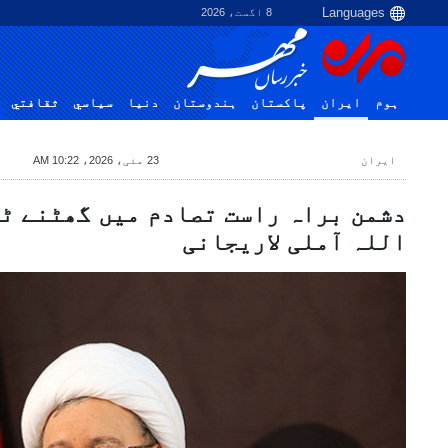
8 اگست، 2026
ہوم
ایران
پاکستان
ہندوستان
دنیا
سياسي
ثقافتي
ایران
23 مئی، 2026، 10:22 AM
دشمن براہ راست تصادم میں گھٹنے ٹی
اللہ آملی لاریجانی