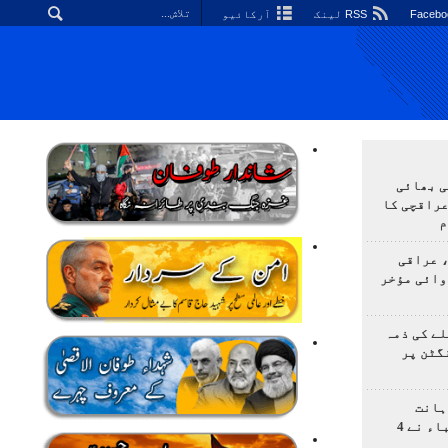
RSS لینک
آرکائیو
ی بھائی
عراقچی کا
م
 عراقی
وائی مؤخر
ے کی ذمہ
گٹن پر
ہانت
اولمپیاڈ؛ ایرانی طلباء نے 4