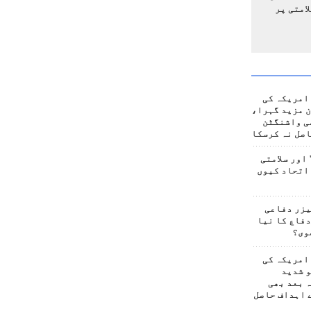
امتی پر
امریکہ کی
 مزید گہرا،
ی واشنگٹن
صل نہ کرسکا
اور سلامتی
اتحاد کیوں
یزر دفاعی
فاع کا نیا
وی؟
امریکہ کی
 شدید
 بعد بھی
 اہداف حاصل