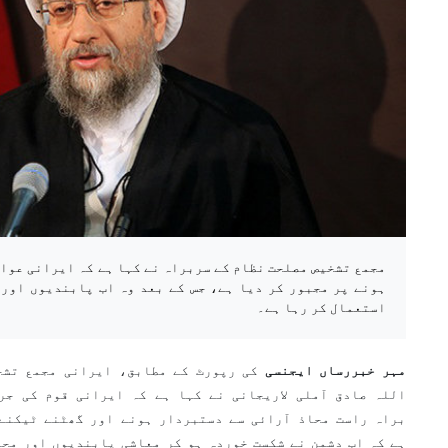
مجمع تشخیص مصلحت نظام کے سربراہ نے کہا ہے کہ ایرانی عوام
ہونے پر مجبور کر دیا ہے، جس کے بعد وہ اب پابندیوں اور
استعمال کر رہا ہے۔
مہر خبررساں ایجنسی
کی رپورٹ کے مطابق، ایرانی مجمع تشخ
اللہ صادق آملی لاریجانی نے کہا ہے کہ ایرانی قوم کی جر
براہ راست محاذ آرائی سے دستبردار ہونے اور گھٹنے ٹیکنے 
ہے کہ اب دشمن نے شکست خوردہ ہو کر معاشی پابندیوں اور محا