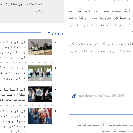
استحکام اور مشترکہ سل
زور
 ایک بیان میں زور دیا کہ اس
و ضبط کی ضرورت ہے۔ آج کا وقت
کہ عوام کے مفادات کو نقصان
رپورٹ
ے۔
ایران جنگ سے 
می صلاحیتوں کے ذریعے دشمن کی
ساکھ کا بحران
جاسکتا ہے، جس سے معاشرے میں
چھ ماہ بعد بھ
اپنے اہداف حا
"معاہدۂ مکہ" 
کا معمہ؛ صرف 
کافی نہیں؟
اسرائیل کا ل
نظام؛ فضائی د
باب یا محض دع
ایران جنگ نے 
عالمی ساکھ کو
دھچکا، چھ ماہ
ر معاشی دباؤ ڈالنے کی کوشش
واشنگٹن اپنے
ہ رئیسی کا خطاب
نہ کرسکا