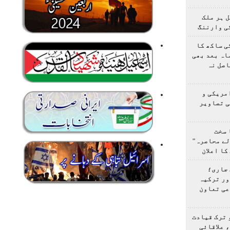
 ہر ملک
ی وارننگ
ی ساکھ کا
اہ بعد بھی
اصل نہ
مریکی و
ی تصاویر
 سخت
لے محاصرہ"
کا اعلان
 جاری؛
ور ترکیہ
عی تعاون
 ترک قیادت
 علاقائی