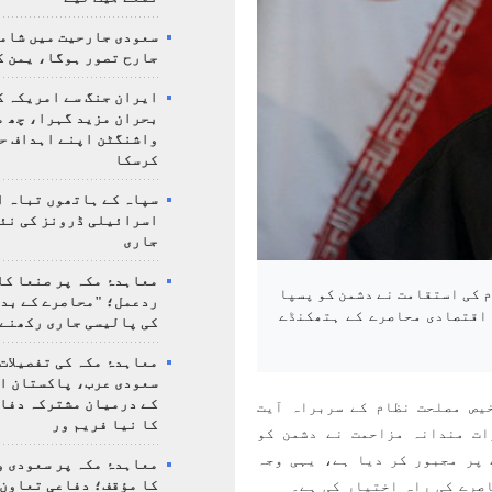
سعودی جارحیت میں شامل
جارح تصور ہوگا، یمن ک
ایران جنگ سے امریکہ ک
بحران مزید گہرا، چھ م
واشنگٹن اپنے اہداف ح
کرسکا
سپاہ کے ہاتھوں تباہ ا
اسرائیلی ڈرونز کی نئ
جاری
معاہدۂ مکہ پر صنعا کا
 کی استقامت نے دشمن کو پسپا
ردعمل؛ "محاصرے کے بد
 اقتصادی محاصرے کے ہتھکنڈے
کی پالیسی جاری رکھنے 
معاہدۂ مکہ کی تفصیلات
سعودی عرب، پاکستان ا
کے درمیان مشترکہ دفا
یص مصلحت نظام کے سربراہ آیت
کا نیا فریم ور
ات مندانہ مزاحمت نے دشمن کو
پر مجبور کر دیا ہے، یہی وجہ
معاہدۂ مکہ پر سعودی و
کا مؤقف؛ دفاعی تعاون،
صرے کی راہ اختیار کی ہے۔