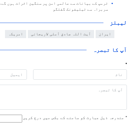
ٹرمپ کے بیانات سے عالمی امن پر سنگین اثرات ہوں گے،
سربراہ سے ٹیلیفونک گفتگو
لیبلز
ایران
آیت اللہ صادق آملی لاریجانی
امریکہ
آپ کا تبصرہ
*
مندرجہ ذیل عبارت کو سامنے کے بکس میں درج کریں