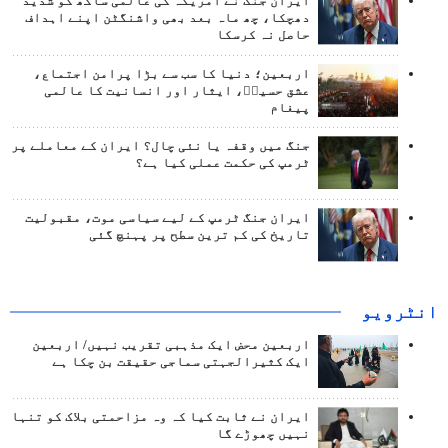
ایران جنگ نے امریکہ کی عالمی ساکھ کو شدید
دھچکا، چھ ماہ بعد بھی واشنگٹن اپنے اہداف
حاصل نہ کرسکا
اربعین؛ دنیا کا سب سے بڑا پرامن اجتماع،
عشق حسینؑ، ایثار اور انسانیت کا عالمی
پیغام
جنگ میں وقفہ یا نئی چال؟ ایران کے معاملے پر
ٹرمپ کی حکمت عملی کیا ہے؟
ایران جنگ ٹرمپ کے لیے سیاسی موت، مقبولیت
تاریخ کی کم ترین سطح پر پہنچ گئی
انٹرويو
اربعین محض ایک مذہبی تقریب نہیں/ اربعین
ایک کثیرالجہتی سماجی حقیقت بن چکا ہے
ایران نے ثابت کیا کہ وہ مزاحمتی بلاک کو تنہا
نہیں چھوڑے گا