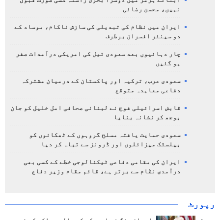
آبنائے ہرمز میں دوسرا بحری راستہ کسی صورت قبول
نہیں، محسن رضائی
ایران میں نظام کی تبدیلی کی سازش ناکام، موساد کے
دو سینئر افسران برطرف
چار دہائیوں بعد سعودی تیل کی امریکی درآمدات صفر
ہو گئیں
سعودی عرب، ترکیہ اور پاکستان کے درمیان مشترکہ
دفاعی معاہدہ متوقع
قابض اسرائیلی فوج نے لبنانی صحافی امل خلیل کو جان
بوجھ کر نشانہ بنایا
سعودی حمایت یافتہ مسلح گروہوں کے ٹھکانوں کو
بیلسٹک میزائلوں اور ڈرونز سے تباہ کر دیا
ایران کی مقامی دفاعی ٹیکنالوجی خطے کے کسی بھی
درآمدی نظام سے برتر ہے، قائم مقام وزیر دفاع
رپورٹ