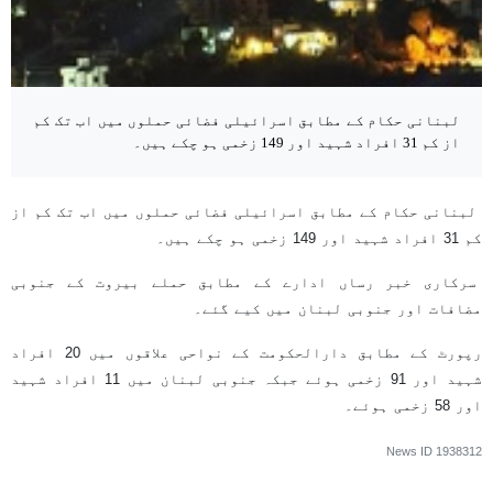
لبنانی حکام کے مطابق اسرائیلی فضائی حملوں میں اب تک کم
از کم 31 افراد شہید اور 149 زخمی ہو چکے ہیں۔
لبنانی حکام کے مطابق اسرائیلی فضائی حملوں میں اب تک کم از
کم 31 افراد شہید اور 149 زخمی ہو چکے ہیں۔
سرکاری خبر رساں ادارے کے مطابق حملے بیروت کے جنوبی
مضافات اور جنوبی لبنان میں کیے گئے۔
رپورٹ کے مطابق دارالحکومت کے نواحی علاقوں میں 20 افراد
شہید اور 91 زخمی ہوئے جبکہ جنوبی لبنان میں 11 افراد شہید
اور 58 زخمی ہوئے۔
News ID
1938312