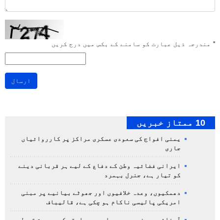
*
مندرجہ ذیل عبارت کو سامنے کے بکس میں درج کریں
ارسال
10 ممتاز خبریں
یمنی افواج کی سعودی عسکری مراکز پر کارروائیاں
جاری
ایرانی فضائیہ وطن کے دفاع کے لیے ہر قربانی دینے
کو تیار ہے، جنرل بہمرد
دھمکیوں، وعدہ خلافیوں اور جھوٹے بیانیے پر مبنی
امریکی پالیسی ناکام ہو چکی ہے، قالیباف