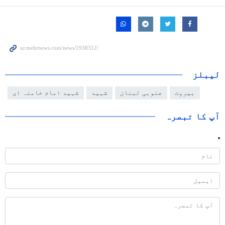
لیبلز
بیروت
جنوبی لبنان
شہید
شہید امام خامنہ ای
آپ کا تبصرہ