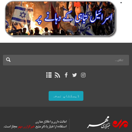
ڈیسکٹاپ نسخہ