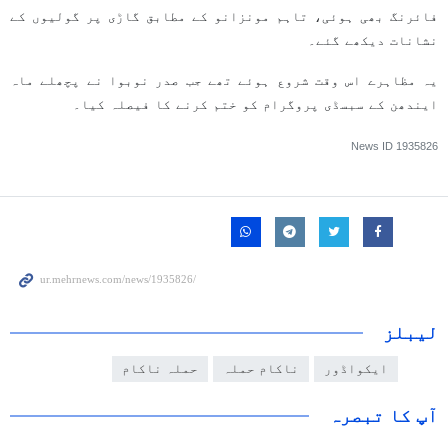
فائرنگ بھی ہوئی، تاہم مونزانو کے مطابق گاڑی پر گولیوں کے
نشانات دیکھے گئے۔
یہ مظاہرے اس وقت شروع ہوئے تھے جب صدر نوبوا نے پچھلے ماہ
ایندھن کے سبسڈی پروگرام کو ختم کرنے کا فیصلہ کیا۔
News ID
1935826
لیبلز
ایکواڈور
ناکام حملہ
حملہ ناکام
آپ کا تبصرہ