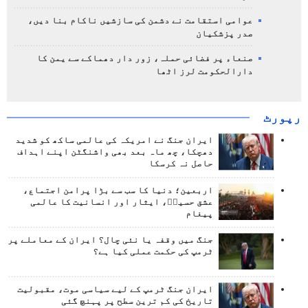
عوامی استقامت نے دشمن کی سازشیں ناکام بنا دیں،
صدر پزشکیان
صنعاء پر فضائی حملہ، زور دار دھماکے سے یمن کا
دارالحکومت لرز اٹھا
رپورٹ
ایران جنگ نے امریکہ کی عالمی ساکھ کو شدید
دھچکا، چھ ماہ بعد بھی واشنگٹن اپنے اہداف
حاصل نہ کرسکا
اربعین؛ دنیا کا سب سے بڑا پرامن اجتماع،
عشق حسینؑ، ایثار اور انسانیت کا عالمی
پیغام
جنگ میں وقفہ یا نئی چال؟ ایران کے معاملے پر
ٹرمپ کی حکمت عملی کیا ہے؟
ایران جنگ ٹرمپ کے لیے سیاسی موت، مقبولیت
تاریخ کی کم ترین سطح پر پہنچ گئی