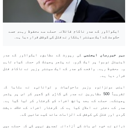
ایکواڈور کے صدر ناکام قاتلانہ حملے سے محفوظ رہے، جسے
حکومت کے ایک سینئر اہلکار نے قتل کی کوشش قرار دیا ہے۔
مہر خبررساں ایجنسی
کی رپورٹ کے مطابق، ایکواڈور کے صدر
ڈینیئل نوبوا پر ایک گروہ نے پتھر پھینک کر حملہ کیا، تاہم
وہ محفوظ رہے۔ واقعے کو صدر کے ایک سینئر وزیر نے ناکام قتل
قرار دیا ہے۔
اینس مونزانو، وزیر ماحولیات و توانائی، نے بتایا کہ
تقریباً 500 مظاہرین نے صدر کی گاڑی کو گھیر کر اس پر پتھر
پھینکے۔ حملے کے بعد پانچ افراد کو گرفتار کر لیا گیا ہے۔
صدر کے دفتر نے اعلان کیا ہے کہ گرفتار افراد کے خلاف دہشت
گردی اور قتل کی کوشش کے الزامات عائد کیے جائیں گے۔
ذرائع نے خود اس بات کی آزادانہ تصدیق نہیں کی کہ حملے میں