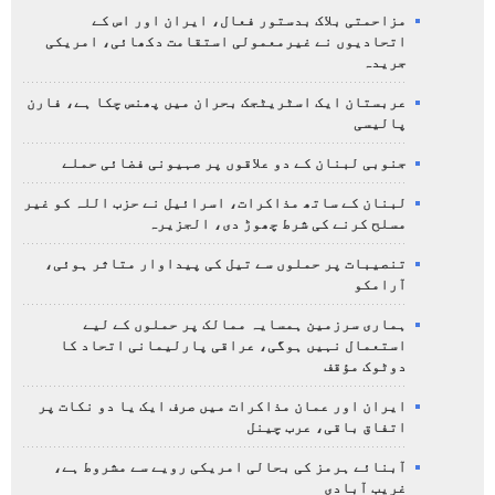
مزاحمتی بلاک بدستور فعال، ایران اور اس کے
اتحادیوں نے غیرمعمولی استقامت دکھائی، امریکی
جریدہ
عربستان ایک اسٹریٹجک بحران میں پھنس چکا ہے، فارن
پالیسی
جنوبی لبنان کے دو علاقوں پر صہیونی فضائی حملے
لبنان کے ساتھ مذاکرات، اسرائیل نے حزب اللہ کو غیر
مسلح کرنے کی شرط چھوڑ دی، الجزیرہ
تنصیبات پر حملوں سے تیل کی پیداوار متاثر ہوئی،
آرامکو
ہماری سرزمین ہمسایہ ممالک پر حملوں کے لیے
استعمال نہیں ہوگی، عراقی پارلیمانی اتحاد کا
دوٹوک مؤقف
ایران اور عمان مذاکرات میں صرف ایک یا دو نکات پر
اتفاق باقی، عرب چینل
آبنائے ہرمز کی بحالی امریکی رویے سے مشروط ہے،
غریب آبادی