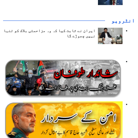
انٹرويو
ایران نے ثابت کیا کہ وہ مزاحمتی بلاک کو تنہا
نہیں چھوڑے گا