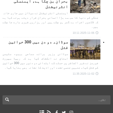
بحران بن چکا ہے، ایمنسٹی
انٹرنیشنل
ایمنسٹی انٹرنیشنل نے سوڈان میں جاری خانہ
جنگی کو دنیا کا سب سے بڑا انسانی بحران قرار دیتے ہوئے کہا ہے
کہ لاکھوں افراد بے گھر ہو چکے ہیں اور ہزاروں شہری مارے جا چکے
ہیں۔
2025-11-06 10:11
سوڈان، دو دن میں 300 خواتین
قتل
سوڈانی وزیر برائے سماجی بہبود سلیمی
اسحاق نے انکشاف کیا ہے کہ ریپڈ سپورٹ
فورسز نے شہر الفاشر پر حملے کے ابتدائی دو دنوں میں 300 خواتین
کو قتل کیا، جنہیں جنسی تشدد اور اذیت کا نشانہ بھی بنایا گیا۔
2025-11-02 11:35