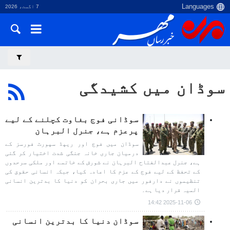
7 اگست، 2026
سوڈان میں کشیدگی
سوڈانی فوج بغاوت کچلنے کے لیے
پرعزم ہے، جنرل البرہان
سوڈان میں فوج اور ریپڈ سپورٹ فورسز کے
درمیان جاری خانہ جنگی شدت اختیار کر گئی
ہے، جنرل عبدالفتاح البرہان نے شورش کے خاتمے اور ملکی سرحدوں
کے تحفظ کے لیے فوج کے عزم کا اعادہ کیا، جبکہ انسانی حقوق کی
تنظیموں نے دارفور میں جاری بحران کو دنیا کا بدترین انسانی
المیہ قرار دیا ہے۔
2025-11-06 14:42
سوڈان دنیا کا بدترین انسانی