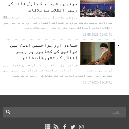
موقع پر شہداء کے اہل خانہ کی
رہبر انقلاب سے ملاقات
یومِ شہادت جنرل قاسم سلیمانی اور حضرت علیؑ
کی ولادت باسعادت کے موقع پر شہدائے اقتدار کے اہلِ خانہ نے رہبر
انقلاب اسلامی آیت اللہ سید علی خامنہ ای سے ملاقات کی۔
2026-01-03 13:55
جہادی اور مزاحمتی ادب؛ تین
خواتین کی کتابوں پر رہبر
انقلاب کے تقریظات شائع
جہادی اور مزاحمتی ادب کو خراج عقیدت پیش
کرتے ہوئے شہداء اور ایرانی خواتین کے کردار پر مبنی تین
کتابوں پر رہبر انقلاب اسلامی کے تقریظات کی رونمائی کی گئی۔
2025-11-19 17:17