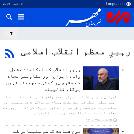
9 اگست، 2026
رہبرِ معظم انقلاب اسلامی
رہبر انقلاب کے احکامات مشعل
راہ، ایران اور مقاومتی محاذ
کے حقوق پر کوئی سمجھوتہ نہیں
ہوگا، قالیباف
ایرانی پارلیمنٹ کے اسپیکر محمد باقر قالیباف نے کہا ہے کہ
رہبر معظم انقلاب کے اسٹریٹجک پیغام نے مذاکرات کے پیچیدہ اور
حساس مرحلے کی سمت واضح کر دی ہے اور امریکہ کی ذمہ داریوں کے
تعاقب کے لیے ایران کا مؤقف مزید مضبوط کردیا ہے۔
2026-06-19 12:30
یوم شہادتِ قاسم سلیمانی کے