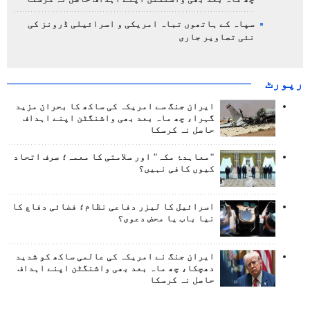
سپاہ کے ہاتھوں تباہ امریکی و اسرائیلی ڈرونز کی
نئی تصاویر جاری
رپورٹ
ایران جنگ سے امریکہ کی ساکھ کا بحران مزید
گہرا، چھ ماہ بعد بھی واشنگٹن اپنے اہداف
حاصل نہ کرسکا
"معاہدۂ مکہ" اور سلامتی کا معمہ؛ صرف اتحاد
کیوں کافی نہیں؟
اسرائیل کا لیزر دفاعی نظام؛ فضائی دفاع کا
نیا باب یا محض دعوی؟
ایران جنگ نے امریکہ کی عالمی ساکھ کو شدید
دھچکا، چھ ماہ بعد بھی واشنگٹن اپنے اہداف
حاصل نہ کرسکا