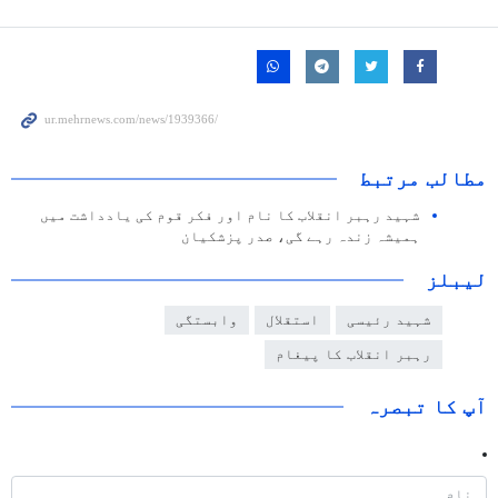
مطالب مرتبط
شہید رہبر انقلاب کا نام اور فکر قوم کی یادداشت میں
ہمیشہ زندہ رہے گی، صدر پزشکیان
لیبلز
شہید رئیسی
استقلال
وابستگی
رہبر انقلاب کا پیغام
آپ کا تبصرہ