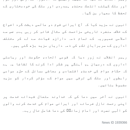
اور ملک کیلئے انتھک محنت، ہمدردی اور ملک کی خودمختاری کے
تحفظ کا معیار بن گیا۔
انہوں نے مزید کہا کہ آج ایرانی قوم دو عالمی دہشت گرد افواج
کے خلاف منفرد تاریخی مزاحمت کی مثال قائم کر رہی ہے، جس سے
اسلامی جمہوریہ کے تمام ذمہ داران، قیادت سے لے کر مختلف
اداروں کے سربراہان تک، کی ذمہ داریاں مزید بڑھ گئی ہیں۔
رہبر انقلاب نے زور دیا کہ قومی اتحاد، حکومت اور ریاستی
اداروں کے درمیان ہم آہنگی پر شکر ادا کرنے کا تقاضا یہ ہے
کہ حکام عوام کی خدمت، اقتصادی و معاشی مسائل کے حل، عوامی
رابطوں اور ملک کی ترقی میں عوام کے مؤثر کردار کو مزید
مضبوط بنائیں۔
انہوں نے آخر میں دعا کی کہ خداوند متعال شہدائے خدمت پر
اپنی رحمت نازل فرمائے اور ایرانی عوام کی خدمت کرنے والوں
کو الٰہی نصرت اور امام زمانہؑ کی دعا شامل حال رہے۔
News ID
1939366