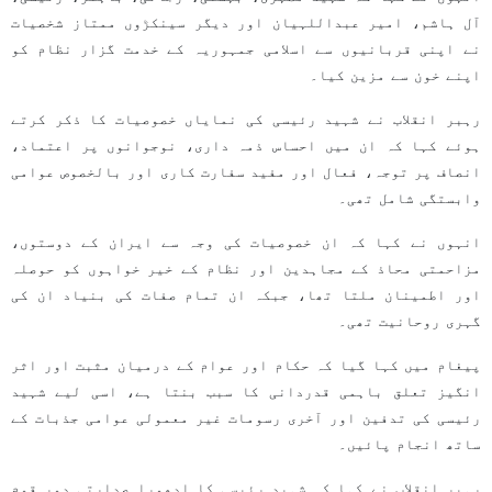
آل ہاشم، امیر عبداللہیان اور دیگر سینکڑوں ممتاز شخصیات
نے اپنی قربانیوں سے اسلامی جمہوریہ کے خدمت گزار نظام کو
اپنے خون سے مزین کیا۔
رہبر انقلاب نے شہید رئیسی کی نمایاں خصوصیات کا ذکر کرتے
ہوئے کہا کہ ان میں احساس ذمہ داری، نوجوانوں پر اعتماد،
انصاف پر توجہ، فعال اور مفید سفارت کاری اور بالخصوص عوامی
وابستگی شامل تھی۔
انہوں نے کہا کہ ان خصوصیات کی وجہ سے ایران کے دوستوں،
مزاحمتی محاذ کے مجاہدین اور نظام کے خیر خواہوں کو حوصلہ
اور اطمینان ملتا تھا، جبکہ ان تمام صفات کی بنیاد ان کی
گہری روحانیت تھی۔
پیغام میں کہا گیا کہ حکام اور عوام کے درمیان مثبت اور اثر
انگیز تعلق باہمی قدردانی کا سبب بنتا ہے، اسی لیے شہید
رئیسی کی تدفین اور آخری رسومات غیر معمولی عوامی جذبات کے
ساتھ انجام پائیں۔
رہبر انقلاب نے کہا کہ شہید رئیسی کا ادھورا صدارتی دور قوم