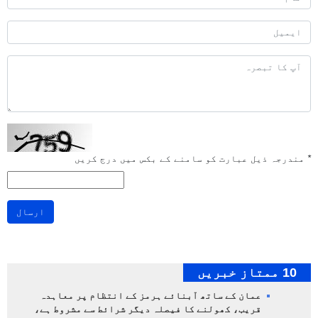
*
مندرجہ ذیل عبارت کو سامنے کے بکس میں درج کریں
ارسال
10 ممتاز خبریں
عمان کے ساتھ آبنائے ہرمز کے انتظام پر معاہدہ
قریب، کھولنے کا فیصلہ دیگر شرائط سے مشروط ہے،