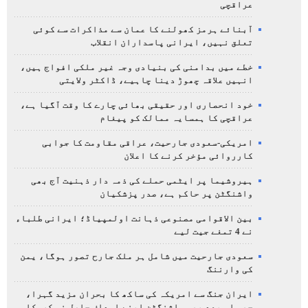
عراقچی
آبنائے ہرمز کھولنے کا عمان سے مذاکرات سے کوئی
تعلق نہیں، ایرانی پاسداران انقلاب
خطے میں بدامنی کی بنیادی وجہ غیر ملکی افواج ہیں،
انہیں علاقہ چھوڑ دینا چاہیے، ڈاکٹر ولایتی
خود انحصاری اور حقیقی بھائی چارے کا وقت آگیا ہے،
عراقچی کا ہمسایہ ممالک کو پیغام
امریکی-سعودی جارحیت، عراقی مقاومت کا جوابی
کارروائی مؤخر کرنے کا اعلان
ہیروشیما پر ایٹمی حملے کی ذمہ دار ذہنیت آج بھی
واشنگٹن پر حاکم ہے، صدر پزشکیان
بین الاقوامی مصنوعی ذہانت اولمپیاڈ؛ ایرانی طلباء
نے 4 تمغے جیت لیے
سعودی جارحیت میں شامل ہر ملک جارح تصور ہوگا، یمن
کی وارننگ
ایران جنگ سے امریکہ کی ساکھ کا بحران مزید گہرا،
چھ ماہ بعد بھی واشنگٹن اپنے اہداف حاصل نہ کرسکا