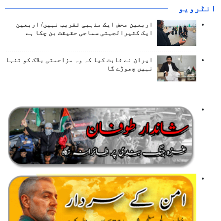
انٹرويو
اربعین محض ایک مذہبی تقریب نہیں/ اربعین
ایک کثیرالجہتی سماجی حقیقت بن چکا ہے
ایران نے ثابت کیا کہ وہ مزاحمتی بلاک کو تنہا
نہیں چھوڑے گا