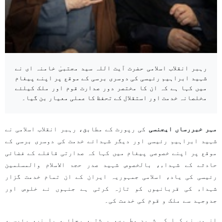
رہبر انقلاب اسلامی حضرت آیت اللہ سید مجتبیٰ خامنہ ای نے
شہید ابراہیم رئیسی کی دوسری برسی کے موقع پر اپنے پیغام
میں کہا ہے کہ ان کا مختصر دور صدارت قوم اور ملک کیلئے
مخلصانہ خدمت اور استقلال کے تحفظ کا عملی معیار بن گیا۔
مہر خبررساں ایجنسی
کی رپورٹ کے مطابق، رہبر انقلاب اسلامی نے
شہید ابراہیم رئیسی اور دیگر شہدائے خدمت کی دوسری برسی کے
موقع پر اپنے خصوصی پیغام میں کہا کہ صدارتی قافلے کے فضائی
حادثے کے شہداء، بالخصوص شہید صدر حجۃ الاسلام والمسلمین
رئیسی کی یاد، اسلامی جمہوریہ ایران کے ان تمام خدمت گزار
شہداء کی قربانیوں کو تازہ کرتی ہے جنہوں نے خلوص اور
جدوجہد سے ملک و قوم کی خدمت کی۔
انہوں نے کہا کہ شہید مطہری، بہشتی، رجائی، باہنر، رئیسی،