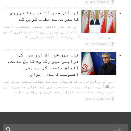
2025-09-02 16:54
ایرانی صدر آئندہ ہفتے پریس
کانفرنس سے خطاب کریں گے
ایرانی صدر ڈاکٹر مسعود پزشکیان آئندہ
ہفتے اپنی دوسری پریس کانفرنس کریں گے جس
میں ملکی اور غیر ملکی میڈیا کے نمائندے شریک ہوں گے۔
2025-08-25 15:07
غزہ میں خوراک اور دوا کی
فراہمی میں رکاوٹ قابل مذمت،
اقوام متحدہ کی بے بسی
افسوسناک ہے، ایران
ایرانی وزارت خارجہ کے ترجمان اسماعیل بقائی نے کہا ہے کہ غزہ
کو 140 دن سے زیادہ عرصے سے محاصرے میں رکھا گیا ہے، امریکہ اور
صہیونی حکومت کے سامنے اقوام متحدہ کی بے بسی افسوسناک ہے۔
2025-07-21 13:47