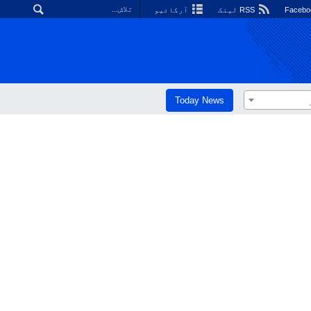
RSS لینک
آرکائیو
Today News