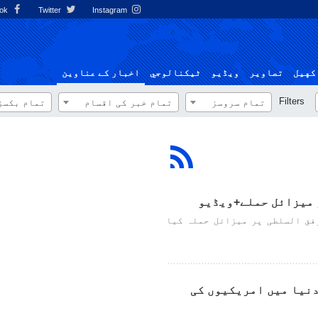
Facebook
Twitter
Instagram
کهيل
تصاوير
ویڈیو
ٹيكنالوجي
اخبار کے عناوین
Filters
تمام سروسز
تمام خبر کی اقسام
تمام بکسز
 میزائل حملے+ویڈیو
فق السلطی پر میزائل حملہ کیا
نیا میں امریکیوں کی