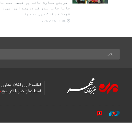
امریکی سفارت خانے پر قبضہ جسے جاس
جانا جاتا ہے، کے ذریعے ایرانیوں ن
شوکت کو خاک میں ملا دیا۔
2025-11-04 17:36