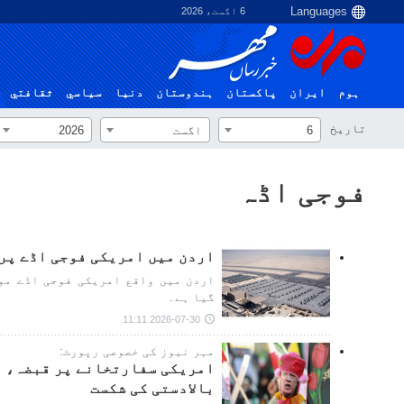
6 اگست، 2026
ہوم
ایران
پاکستان
ہندوستان
دنیا
سياسي
ثقافتي
تاریخ
6
اگست
2026
فوجی اڈہ
اردن میں امریکی فوجی اڈے پر
اردن میں واقع امریکی فوجی اڈے مو
گیا ہے۔
2026-07-30 11:11
مہر نیوز کی خصوصی رپورٹ:
امریکی سفارتخانے پر قبضہ، د
بالادستی کی شکست