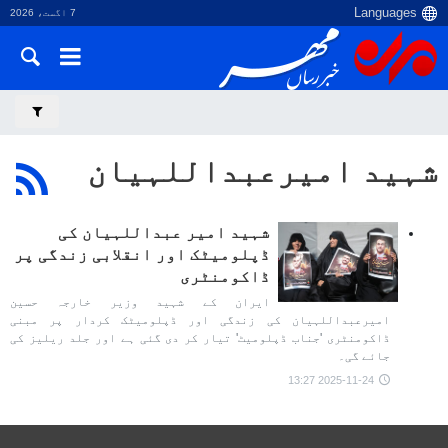
7 اگست، 2026
شہید امیرعبداللہیان
شہید امیر عبداللہیان کی
ڈپلومیٹک اور انقلابی زندگی پر
ڈاکومنٹری
ایران کے شہید وزیر خارجہ حسین
امیرعبداللہیان کی زندگی اور ڈپلومیٹک کردار پر مبنی
ڈاکومنٹری 'جناب ڈپلومیٹ' تیار کر دی گئی ہے اور جلد ریلیز کی
جائے گی۔
2025-11-24 13:27