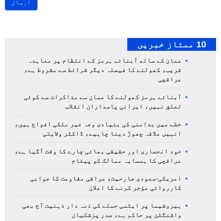
ارسال
10 ممتاز خبریں
عمان کے ساتھ آبنائے ہرمز کے انتظام پر معاہدہ
قریب، کھولنے کا فیصلہ دیگر شرائط سے مشروط ہے،
عراقچی
آبنائے ہرمز کھولنے کا عمان سے مذاکرات سے کوئی
تعلق نہیں، ایرانی پاسداران انقلاب
خطے میں بدامنی کی بنیادی وجہ غیر ملکی افواج ہیں،
انہیں علاقہ چھوڑ دینا چاہیے، ڈاکٹر ولایتی
خود انحصاری اور حقیقی بھائی چارے کا وقت آگیا ہے،
عراقچی کا ہمسایہ ممالک کو پیغام
امریکی-سعودی جارحیت، عراقی مقاومت کا جوابی
کارروائی مؤخر کرنے کا اعلان
ہیروشیما پر ایٹمی حملے کی ذمہ دار ذہنیت آج بھی
واشنگٹن پر حاکم ہے، صدر پزشکیان