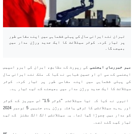
تہران نئے ایرانی سال کی پہلی ششماہی میں اپنے مقامی طور
پر تیار کردہ کوثر سیٹلائٹ کا ایک جدید ورژن مدار میں
بھیجے گا۔
مہر خبررساں ایجنسی
کی رپورٹ کے مطابق، ایران کی ایرو اسپیس
ایجنسی کے سی ای او حسین شہابی نے کہا کہ ملک نئے ایرانی سال
کی پہلی ششماہی میں اپنے مقامی طور پر تیار کردہ کوثر
سیٹلائٹ کا ایک جدید ورژن مدار میں بھیجنے کے لیے تیار ہے۔
انہوں نے کہا کہ نیا سیٹلائٹ، "کوثر 1.5" اس سیریز کے کوثر
اور ہدہد سیٹلائٹس کا ترقی یافتہ ورژن ہے، جنہیں 5 نومبر 2024
کو مدار میں چھوڑا گیا تھا۔ یہ سیٹلائٹس الگ الگ مشنز کے لیے
تیار کیے گئے تھے۔