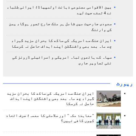
بین الاقوامی مصنوعی ذہانت اولمپیاڈ؛ ایرانی طلباء
نے 4 تمغے جیت لیے
سعودی جارحیت میں شامل ہر ملک جارح تصور ہوگا، یمن
کی وارننگ
ایران جنگ سے امریکہ کی ساکھ کا بحران مزید گہرا،
چھ ماہ بعد بھی واشنگٹن اپنے اہداف حاصل نہ کرسکا
سپاہ کے ہاتھوں تباہ امریکی و اسرائیلی ڈرونز کی
نئی تصاویر جاری
رپورٹ
ایران جنگ سے امریکہ کی ساکھ کا بحران مزید
گہرا، چھ ماہ بعد بھی واشنگٹن اپنے اہداف
حاصل نہ کرسکا
"معاہدۂ مکہ" اور سلامتی کا معمہ؛ صرف اتحاد
کیوں کافی نہیں؟