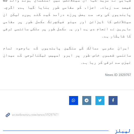
شہابی نے مزید کہا ان سیٹلائٹس میں استعمال ہونے والے 85
فیصد سے زیادہ اجزاء کو مقامی طور بنایا گیا ہے، اگرچہ
پابندیوں کی وجہ سے بعض پرزے درآمد کیے گئے ہوں، لیکن ان
سیٹلائٹس کا ڈیزائن اور مینو فیکچرنگ مکمل طور پر مقامی
ماہرین نے انجام دی ہے اور یہ مکمل طور پر ملکی سائنسی ترقی
کا شاہکار ہے۔
ایران مغربی ممالک کی سنگین پابندیوں کے باوجود تمام
سائنسی شعبوں خاص طور پر ایرو اسپیس ٹیکنالوجی کے میدان
تیزی سے ترقی کر رہا ہے۔
News ID
1929767
لیبلز