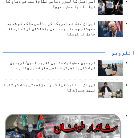
اسرائیل کا لیزر دفاعی نظام؛ فضائی دفاع کا
نیا باب یا محض دعوی؟
ایران جنگ نے امریکہ کی عالمی ساکھ کو شدید
دھچکا، چھ ماہ بعد بھی واشنگٹن اپنے اہداف
حاصل نہ کرسکا
انٹرويو
اربعین محض ایک مذہبی تقریب نہیں/ اربعین
ایک کثیرالجہتی سماجی حقیقت بن چکا ہے
ایران نے ثابت کیا کہ وہ مزاحمتی بلاک کو تنہا
نہیں چھوڑے گا