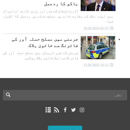
باکو کا ردعمل
آذربائیجان کے صدر اور وزیر خارجہ نے تہران
میں اپنے ملک کے سفارت خانے پر مسلح حملے پر ردعمل کا اظہار
کیا۔
2023-01-27 15:36
جرمنی میں مسلح حملہ آور کی
فائرنگ سے خاتون ہلاک
جرمنی کے شہر ڈریسڈن میں مسلح حملہ آور کی
فائرنگ سے ایک خاتون ہلاک ہوگئی۔
2022-12-11 11:26