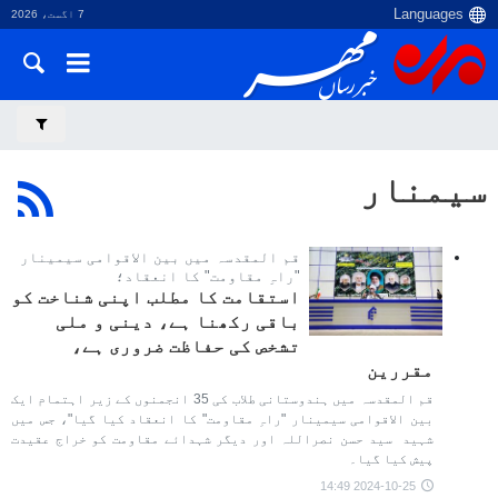
7 اگست، 2026
سیمنار
قم المقدسہ میں بین الاقوامی سیمینار
"راہِ مقاومت" کا انعقاد؛
استقامت کا مطلب اپنی شناخت کو
باقی رکھنا ہے، دینی و ملی
تشخص کی حفاظت ضروری ہے،
مقررین
قم المقدسہ میں ہندوستانی طلاب کی 35 انجمنوں کے زیر اہتمام ایک
بین الاقوامی سیمینار "راہِ مقاومت" کا انعقاد کیا گیا"، جس میں
شہید سید حسن نصراللہ اور دیگر شہدائے مقاومت کو خراج عقیدت
پیش کیا گیا۔
2024-10-25 14:49