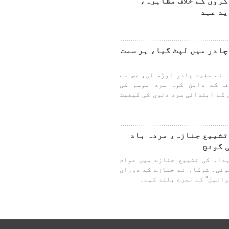
روں کے خلاف مظاہرہ،
ید عہد
چادر میں لپٹ گیا، ہر سمت
 نے سفید چادر اوڑھ لی، جس سے
ف کے دامنِ کوہ سرد موسم کی
 کے ابتدائی سرد دنوں کی کیفیت
تشییع جنازہ، مردہ باد
 گونج
ہداء کی تشییع جنازے میں عوام
وئی۔ شرکاء نے جنازے کے دوران
رائیل" کے نعرے بلند کیے۔