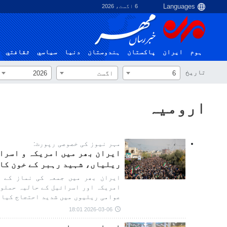
6 اگست، 2026
ہوم
ایران
پاکستان
ہندوستان
دنیا
سياسي
ثقافتي
تاریخ
6
اگست
2026
ارومیہ
مہر نیوز کی خصوصی رپورٹ:
ایران بھر میں امریکہ و اسرائ
ریلیاں، شہید رہبر کے خون کا
ایران بھر میں جمعہ کی نماز کے ش
امریکہ اور اسرائیل کے حالیہ حملوں
عوامی ریلیوں میں شدید احتجاج کیا 
2026-03-06 18:01