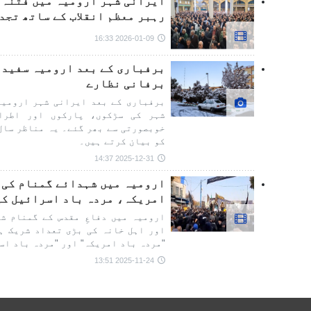
ایرانی شہر ارومیہ میں فتنہ گ
رہبر معظم انقلاب کے ساتھ تجد
2026-01-09 16:33
برفباری کے بعد ارومیہ سفید 
برفانی نظارے
برفباری کے بعد ایرانی شہر ارومیہ
شہر کی سڑکوں، پارکوں اور اطرا
خوبصورتی سے بھر گئے۔ یہ مناظر سال
کو بیان کرتے ہیں۔
2025-12-31 14:37
ارومیہ میں شہدائے گمنام کی 
امریکہ، مردہ باد اسرائیل کی
ارومیہ میں دفاعِ مقدس کے گمنام ش
اور اہل خانہ کی بڑی تعداد شریک ہ
"مردہ باد امریکہ" اور "مردہ باد اس
2025-11-24 13:51