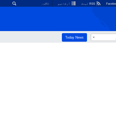
RSS لینک
آرکائیو
Today News