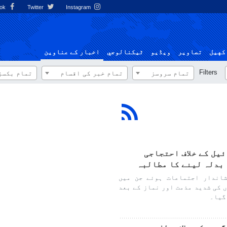
Facebook
Twitter
Instagram
کهيل
تصاوير
ویڈیو
ٹيكنالوجي
اخبار کے عناوین
Filters
تمام سروسز
تمام خبر کی اقسام
تمام بکسز
یل کے خلاف احتجاجی
 بدلہ لینے کا مطالبہ
اندار اجتماعات ہوئے جن میں
 کی شدید مذمت اور نماز کے بعد
گیا۔