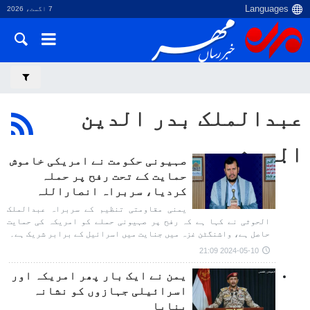
7 اگست، 2026
عبدالملک بدر الدین
الحوثی
صہیونی حکومت نے امریکی خاموش
حمایت کے تحت رفح پر حملہ
کردیا، سربراہ انصاراللہ
یمنی مقاومتی تنظیم کے سربراہ عبدالملک
الحوثی نے کہا ہے کہ رفح پر صہیونی حملے کو امریکہ کی حمایت
حاصل ہے، واشنگٹن غزہ میں جنایت میں اسرائیل کے برابر شریک ہے۔
2024-05-10 21:09
یمن نے ایک بار پھر امریکہ اور
اسرائیلی جہازوں کو نشانہ
بنایا