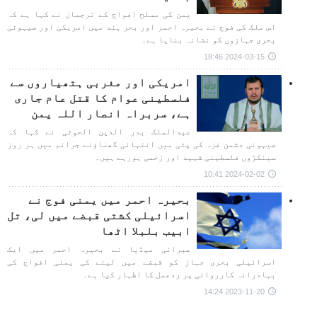
یمن کی مسلح افواج کے ترجمان نے کہا ہے کہ
اس ملک کی فوج نے بحیرہ احمر اور بحر ہند میں امریکی اور صیہونی
بحری جہازوں کو نشانہ بنایا ہے۔
2024-03-15 18:46
امریکی اور مغربی ہتھیاروں سے
فلسطینی عوام کا قتل عام جاری
ہے، سربراہ انصار اللہ یمن
عبدالملک بدر الدین الحوثی نے کہا کہ
صیہونی دشمن غزہ کی پٹی میں انتہائی گھناؤنے جرائم میں ہر روز
سینکڑوں فلسطینی شہید اور زخمی ہورہے ہیں۔
2024-02-02 10:41
بحیرہ احمر میں یمنی فوج نے
اسرائیلی کشتی قبضے میں لی، تل
ابیب بلبلا اٹھا
عبرانی میڈیا نے بحیرہ احمر میں ایک
اسرائیلی بحری جہاز کو قبضے میں لینے کی یمنی افواج کی
بہادرانہ کارروائی پر ردعمل کا اظہار کیا ہے۔
2023-11-20 14:24