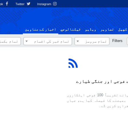
Facebook
Twitter
Instagram
کهيل
تصاوير
ویڈیو
ٹيكنالوجي
اخبار کے عناوین
Filters
تمام سروسز
تمام خبر کی اقسام
تمام بکسز
 فوجی اور جنگی طیارے
اٹلی نے روسی خطرات سے نمٹنے کے بہانے تقریباً 100 فوجی اہلکاروں
بھیجنے کا فیصلہ کیا ہے، جہاں
فراہم کریں گے۔