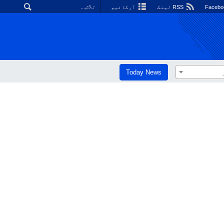
RSS لینک
آرکائیو
Today News