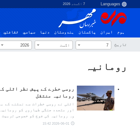
7 اگست، 2026
ہوم
ایران
پاکستان
ہندوستان
دنیا
سياسي
ثقافتي
تاریخ
7
اگست
2026
رومانیہ
روسی خطرے کے پیش نظر اٹلی کے
رومانیہ منتقل
اور متعدد جنگی طیاروں کو رومانیہ 
وہ رومانیہ کی فوج کو خصوصی تربیت 
2026-06-01 15:42