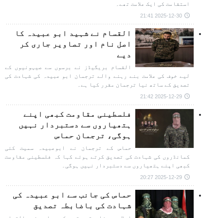
استقامت کی ایک علامت تھے۔
2025-12-30 21:41
القسام نے شہید ابو عبیدہ کا
اصل نام اور تصاویر جاری کر
دیے
القسام بریگیڈز نے برسوں سے صیہونیوں کے
لیے خوف کی علامت بنے رہنے والے ترجمان ابو عبیدہ کی شہادت کی
تصدیق کے ساتھ نیا ترجمان مقرر کیا ہے۔
2025-12-29 21:42
فلسطینی مقاومت کبھی اپنے
ہتھیاروں سے دستبردار نہیں
ہوگی، ترجمان حماس
حماس کے ترجمان نے ابوعبیدہ سمیت کئی
کمانڈروں کی شہادت کی تصدیق کرتے ہوئے کہا کہ فلسطینی مقاومت
کبھی اپنے ہتھیاروں سے دستبردار نہیں ہوگی۔
2025-12-29 20:27
حماس کی جانب سے ابو عبیدہ کی
شہادت کی باضابطہ تصدیق