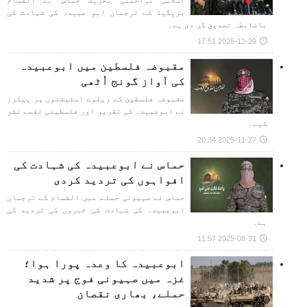
اسلامی مزاحمتی تحریک حماس نے القسام
بریگیڈ کے ترجمان ابو عبیدہ کی شہادت کی
باضابطہ تصدیق کر دی ہے۔
2025-12-29 17:51
مقبوضہ فلسطین میں ابوعبیدہ
کی آواز گونج اُٹھی
مقبوضہ فلسطین کے ریلوے اسٹیشنوں پر ہیکرز
نے ابوعبیدہ کی تقریر اور فلسطینی نغمے نشر
کیے۔
2025-11-27 20:34
حماس نے ابوعبیدہ کی شہادت کی
افواہوں کی تردید کردی
حماس نے صہیونی حملے میں القسام کے ترجمان
ابوعبیدہ کی شہادت کی خبروں کی تردید کی
ہے۔
2025-08-31 11:57
ابوعبیدہ کا وعدہ پورا ہوا؛
غزہ میں صہیونی فوج پر شدید
حملے، بھاری نقصان