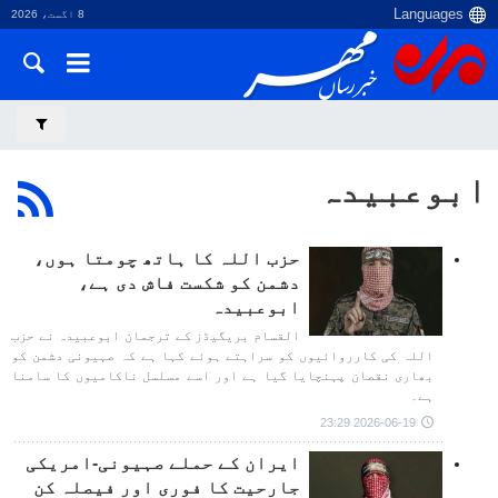
8 اگست، 2026
ابوعبیدہ
حزب اللہ کا ہاتھ چومتا ہوں،
دشمن کو شکست فاش دی ہے،
ابوعبیدہ
القسام بریگیڈز کے ترجمان ابوعبیدہ نے حزب
اللہ کی کارروائیوں کو سراہتے ہوئے کہا ہے کہ صہیونی دشمن کو
بھاری نقصان پہنچایا گیا ہے اور اسے مسلسل ناکامیوں کا سامنا
ہے۔
2026-06-19 23:29
ایران کے حملے صہیونی-امریکی
جارحیت کا فوری اور فیصلہ کن