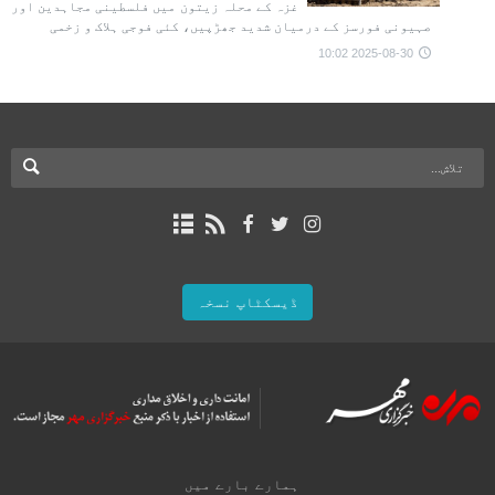
غزہ کے محلہ زیتون میں فلسطینی مجاہدین اور
صہیونی فورسز کے درمیان شدید جھڑپیں، کئی فوجی ہلاک و زخمی
2025-08-30 10:02
ڈیسکٹاپ نسخہ
ہمارے بارے میں