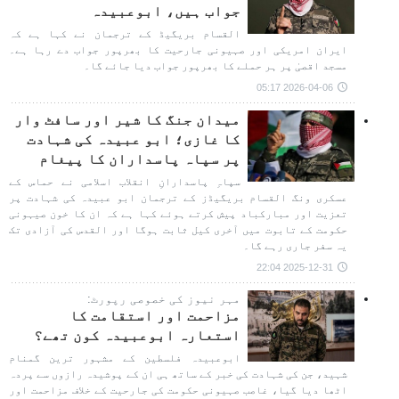
جواب ہیں، ابوعبیدہ
القسام بریگیڈ کے ترجمان نے کہا ہے کہ
ایران امریکی اور صہیونی جارحیت کا بھرپور جواب دے رہا ہے۔
مسجد اقصیٰ پر ہر حملے کا بھرپور جواب دیا جائے گا۔
2026-04-06 05:17
میدان جنگ کا شیر اور سافٹ وار
کا غازی؛ ابو عبیدہ کی شہادت
پر سپاہ پاسداران کا پیغام
سپاہِ پاسدارانِ انقلاب اسلامی نے حماس کے
عسکری ونگ القسام بریگیڈز کے ترجمان ابو عبیدہ کی شہادت پر
تعزیت اور مبارکباد پیش کرتے ہوئے کہا ہے کہ ان کا خون صیہونی
حکومت کے تابوت میں آخری کیل ثابت ہوگا اور القدس کی آزادی تک
یہ سفر جاری رہے گا۔
2025-12-31 22:04
مہر نیوز کی خصوصی رپورٹ:
مزاحمت اور استقامت کا
استعارہ ابوعبیدہ کون تھے؟
ابوعبیدہ فلسطین کے مشہور ترین گمنام
شہید، جن کی شہادت کی خبر کے ساتھ ہی ان کے پوشیدہ رازوں سے پردہ
اٹھا دیا گیا، غاصب صہیونی حکومت کی جارحیت کے خلاف مزاحمت اور