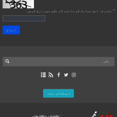
*
مندرجہ ذیل عبارت کو سامنے کے بکس میں درج کریں
ارسال
ڈیسکٹاپ نسخہ