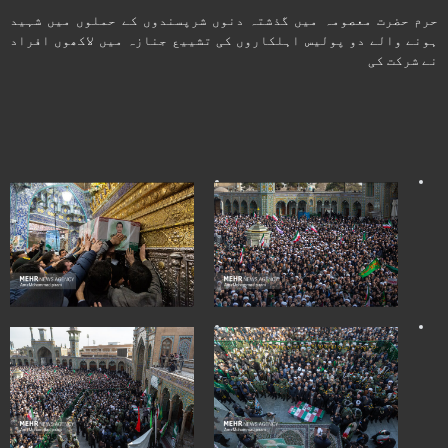
حرم حضرت معصومہ میں گذشتہ دنوں شرپسندوں کے حملوں میں شہید
ہونے والے دو پولیس اہلکاروں کی تشییع جنازہ میں لاکھوں افراد
نے شرکت کی