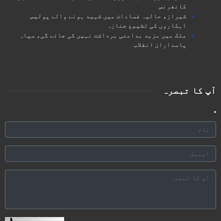
کانفرنس
شیراز، حالیہ فسادات میں شہید ہونے والے پولیس
اہکاروں کی تشییع جنازہ
ملک میں مزید بدامنی برداشت نہیں کی جائے گی، سپاہ
پاسداران انقلاب
آپ کا تبصرہ