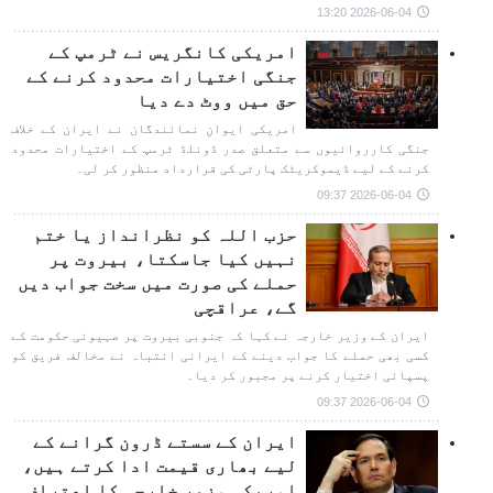
2026-06-04 13:20
امریکی کانگریس نے ٹرمپ کے
جنگی اختیارات محدود کرنے کے
حق میں ووٹ دے دیا
امریکی ایوانِ نمائندگان نے ایران کے خلاف
جنگی کارروائیوں سے متعلق صدر ڈونلڈ ٹرمپ کے اختیارات محدود
کرنے کے لیے ڈیموکریٹک پارٹی کی قرارداد منظور کر لی۔
2026-06-04 09:37
حزب اللہ کو نظرانداز یا ختم
نہیں کیا جاسکتا، بیروت پر
حملے کی صورت میں سخت جواب دیں
گے، عراقچی
ایران کے وزیر خارجہ نے کہا کہ جنوبی بیروت پر صہیونی حکومت کے
کسی بھی حملے کا جواب دینے کے ایرانی انتباہ نے مخالف فریق کو
پسپائی اختیار کرنے پر مجبور کر دیا۔
2026-06-04 09:37
ایران کے سستے ڈرون گرانے کے
لیے بھاری قیمت ادا کرتے ہیں،
امریکی وزیر خارجہ کا اعتراف