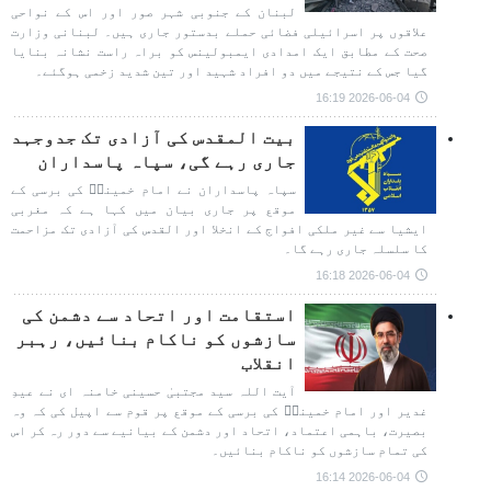
لبنان کے جنوبی شہر صور اور اس کے نواحی
علاقوں پر اسرائیلی فضائی حملے بدستور جاری ہیں۔ لبنانی وزارت
صحت کے مطابق ایک امدادی ایمبولینس کو براہ راست نشانہ بنایا
گیا جس کے نتیجے میں دو افراد شہید اور تین شدید زخمی ہوگئے۔
2026-06-04 16:19
بیت المقدس کی آزادی تک جدوجہد
جاری رہے گی، سپاہ پاسداران
سپاہ پاسداران نے امام خمینیؒ کی برسی کے
موقع پر جاری بیان میں کہا ہے کہ مغربی
ایشیا سے غیر ملکی افواج کے انخلا اور القدس کی آزادی تک مزاحمت
کا سلسلہ جاری رہے گا۔
2026-06-04 16:18
استقامت اور اتحاد سے دشمن کی
سازشوں کو ناکام بنائیں، رہبر
انقلاب
آیت اللہ سید مجتبیٰ حسینی خامنہ ای نے عیدِ
غدیر اور امام خمینیؒ کی برسی کے موقع پر قوم سے اپیل کی کہ وہ
بصیرت، باہمی اعتماد، اتحاد اور دشمن کے بیانیے سے دور رہ کر اس
کی تمام سازشوں کو ناکام بنائیں۔
2026-06-04 16:14