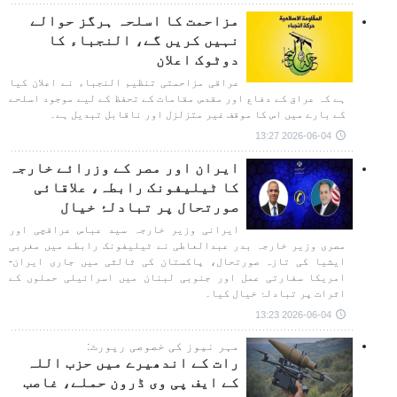
مزاحمت کا اسلحہ ہرگز حوالے
نہیں کریں گے، النجباء کا
دوٹوک اعلان
عراقی مزاحمتی تنظیم النجباء نے اعلان کیا
ہے کہ عراق کے دفاع اور مقدس مقامات کے تحفظ کے لیے موجود اسلحے
کے بارے میں اس کا موقف غیر متزلزل اور ناقابل تبدیل ہے۔
2026-06-04 13:27
ایران اور مصر کے وزرائے خارجہ
کا ٹیلیفونک رابطہ، علاقائی
صورتحال پر تبادلۂ خیال
ایرانی وزیر خارجہ سید عباس عراقچی اور
مصری وزیر خارجہ بدر عبدالعاطی نے ٹیلیفونک رابطے میں مغربی
ایشیا کی تازہ صورتحال، پاکستان کی ثالثی میں جاری ایران-
امریکا سفارتی عمل اور جنوبی لبنان میں اسرائیلی حملوں کے
اثرات پر تبادلۂ خیال کیا۔
2026-06-04 13:23
مہر نیوز کی خصوصی رپورٹ:
رات کے اندھیرے میں حزب اللہ
کے ایف پی وی ڈرون حملے، غاصب