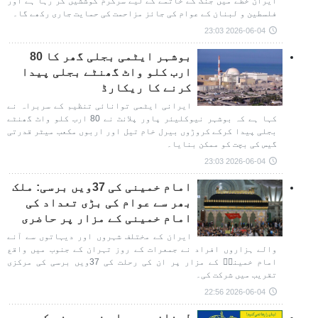
ایران خطے میں جنگ کے خاتمے کے لیے سرگرم کوششیں کر رہا ہے اور
فلسطین و لبنان کے عوام کی جائز مزاحمت کی حمایت جاری رکھے گا۔
2026-06-04 23:03
بوشہر ایٹمی بجلی گھر کا 80
ارب کلو واٹ گھنٹے بجلی پیدا
کرنے کا ریکارڈ
ایرانی ایٹمی توانائی تنظیم کے سربراہ نے
کہا ہے کہ بوشہر نیوکلیئر پاور پلانٹ نے 80 ارب کلو واٹ گھنٹے
بجلی پیدا کرکے کروڑوں بیرل خام تیل اور اربوں مکعب میٹر قدرتی
گیس کی بچت کو ممکن بنایا۔
2026-06-04 23:03
امام خمینی کی 37ویں برسی: ملک
بھر سے عوام کی بڑی تعداد کی
امام خمینی کے مزار پر حاضری
ایران کے مختلف شہروں اور دیہاتوں سے آنے
والے ہزاروں افراد نے جمعرات کے روز تہران کے جنوب میں واقع
امام خمینیؒ کے مزار پر ان کی رحلت کی 37ویں برسی کی مرکزی
تقریب میں شرکت کی۔
2026-06-04 22:56
لبنان پر حملے فوری بند کیے