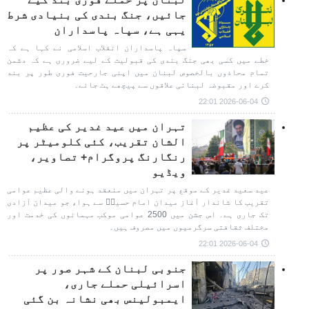
جائیں، جنگ بندی کی بنیادی شرط
یہی ہے، سپاہ پاسداران
سپاہ پاسداران انقلاب اسلامی نے کہا ہے کہ
خطے میں کسی بھی جنگ بندی کی قبولیت کے لیے ضروری ہے کہ دشمن
تمام محاذوں بالخصوص لبنان میں اپنی جارحیت فوری طور پر بند
کرے اور مقبوضہ لبنانی علاقوں سے پیچھے ہٹ جائے۔
2026-06-04 22:01
تہران میں عید غدیر کی عظیم
الشان تقریب، کئی کلومیٹر پر
رنگارنگ پروگرام+ تصاویر،
ویڈیو
عید سعید غدیر کے موقع پر تہران میں منعقد ہونے والی عظیم عوامی
تقریب کا شاندار آغاز میدان امام حسینؑ سے ہوا، جو میدان آزادی
تک جاری ہے۔ اس جشن میں 2500 عوامی موکب مہمانوں کی خدمت اور
مختلف ثقافتی سرگرمیوں میں مصروف ہیں۔
2026-06-04 22:01
جنوبی لبنان کے شہر صور پر
اسرائیلی حملے جاری،
ایمبولینس بھی نشانہ بن گئی