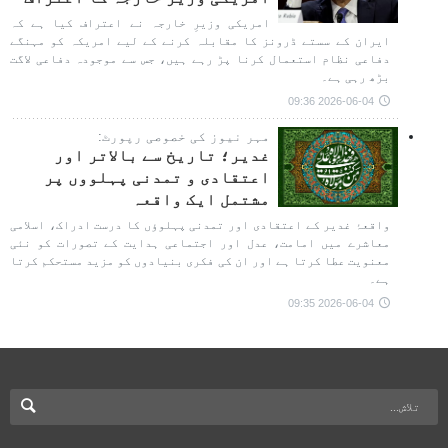
امریکی وزیرِ خارجہ نے اعتراف کیا ہے کہ
ایران کے سستے ڈرونز کا مقابلہ کرنے کے لیے امریکہ کو مہنگے
دفاعی نظام استعمال کرنا پڑ رہے ہیں، جس سے موجودہ دفاعی لاگت
بڑھ رہی ہے۔
2026-06-04 09:36
مہر نیوز کی خصوصی رپورٹ:
غدیر؛ تاریخ سے بالاتر اور
اعتقادی و تمدنی پہلووں پر
مشتمل ایک واقعہ
واقعۂ غدیر کے اعتقادی اور تمدنی پہلوؤں کا درست ادراک، اسلامی
معاشرے میں امامت، عدل اور اجتماعی ہدایت کے تصورات کو نئی
معنویت عطا کرتا ہے اور ان کی فکری بنیادوں کو مزید مستحکم کرتا
ہے۔
2026-06-04 09:35