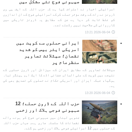
صیہونی فوج نئی مشکل میں
اسرائیلی اخبار نے اعتراف کیا ہے کہ حزب اللہ کے ایف پی وی
ڈرونز نے رات کے وقت مؤثر حملے کرکے اسرائیلی فوج کے ان اندازوں
کو غلط ثابت کر دیا ہے جن کے مطابق یہ ڈرونز تاریکی میں
کارروائی کی صلاحیت نہیں رکھتے تھے۔
2026-06-04 13:21
ایرانی حملوں سے کویت میں
امریکی ایئر بیس کو شدید
نقصان؛ سیٹلائٹ تصاویر
منظرعام پر
سیٹلائٹ تصاویر کے مطابق ایران کے میزائل اور ڈرون حملوں کے
نتیجے میں کویت کے علی السالم فضائی اڈے کا ایک اہم ہینگر تباہ
ہوگیا، جبکہ ایران اور امریکی حکام نے حملوں کی تصدیق بھی کی
ہے۔
2026-06-04 13:20
حزب اللہ کے ڈرون حملے؛ 12
صہیونی فوجی ہلاک اور زخمی
جنوبی لبنان میں صہیونی فوج کو ہونے والے
نقصانات کا سلسلہ جاری ہے، جہاں حزب اللہ
کے حملوں میں 12 اسرائیلی فوجی ہلاک اور زخمی ہو گئے۔