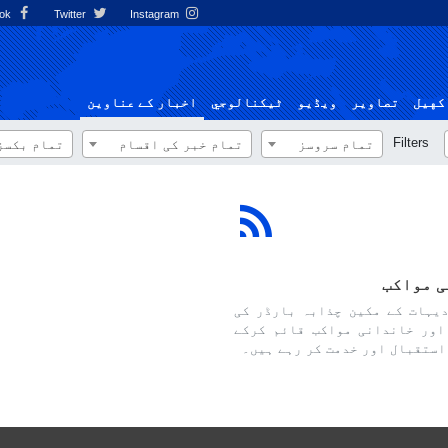
Facebook
Twitter
Instagram
کهيل
تصاوير
ویڈیو
ٹيكنالوجي
اخبار کے عناوین
Filters
تمام سروسز
تمام خبر کی اقسام
تمام بکسز
ی مواکب
دیہات کے مکین چذابہ بارڈر کی
اور خاندانی مواکب قائم کرکے
استقبال اور خدمت کر رہے ہیں۔