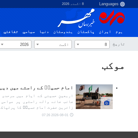
8 اگست، 2026
ہوم
ایران
پاکستان
ہندوستان
دنیا
سياسي
ثقافتي
تاریخ
8
اگست
2026
موکب
امام حسینؑ کے راستے میں دیہ
اربعینِ حسینی کے ایام میں سرحدی 
جانب جانے والے راستوں پر عوامی 
زائرین حضرت امام حسینؑ کا پرتپاک 
2026-08-01 07:26