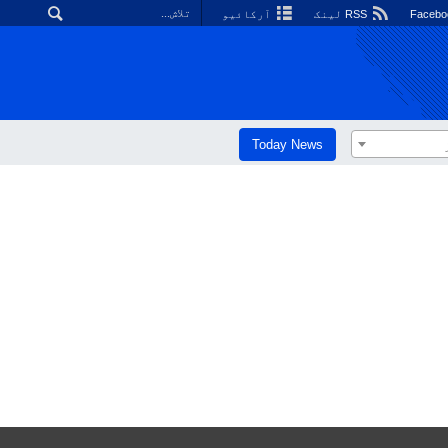
RSS لینک
آرکائیو
Today News