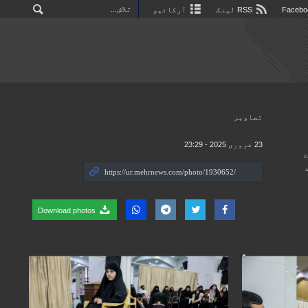
RSS لینک
آرکائیو
تصاوير
23 فروری 2025 - 23:29
زے
Download photos