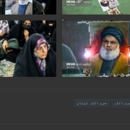
زب اللہ
حزب اللہ لبنان