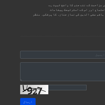
 مزاحمت کے نئے جنم کا واضح ثبوت ہے
اجتماع اور اس کے اسٹرٹیجک پیغامات
ہاشم صفی الدین کی نماز جنازہ کا پرشکوہ منظر
ارسال