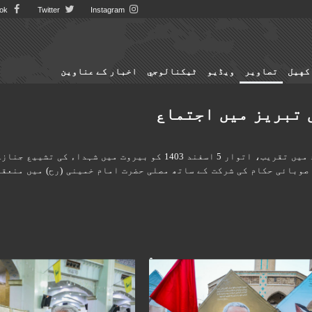
Facebook
Twitter
Instagram
کهيل
تصاوير
ویڈیو
ٹيكنالوجي
اخبار کے عناوین
 تبریز میں اجتماع
شہید مقاومت سید حسن نصراللہ اور سید ہاشم صفی الدین کی یاد میں تقریب، اتوار 5 اسفند 1403 کو بیروت میں شہداء کی تشییع جنا
صوبائی حکام کی شرکت کے ساتھ مصلی حضرت امام خمینی (رح) میں منعقد