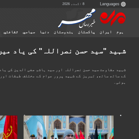
8 اگست، 2026
ہوم
ایران
پاکستان
ہندوستان
دنیا
سياسي
ثقافتي
شہید "سید حسن نصراللہ" کی یاد میں
کے ساتھ ساتھ، تبریز کے شہید پرور عوام کے مختلف طبقات اور 
ہوئی۔