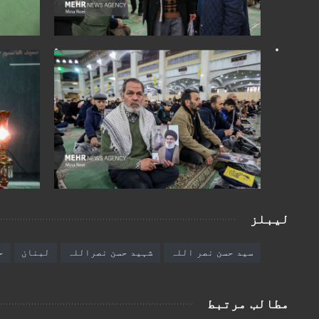
لیبلز
سید حسن نصر اللہ
شہید حسن نصراللہ
لبنان
ح
مطالب مرتبط