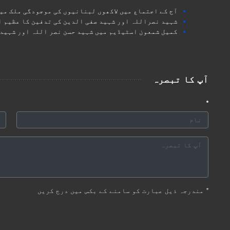
آج کے اجتماع میں لاکھوں لبنانیوں کی موجودگی ملک میں
شہید نصراللہ اور شہید صفی الدین کی تدفین کا عظیم 
کمیل شمعون اسٹیڈیم میں شہید حسن نصر اللہ اور شہید 
آپ کا تبصرہ
*
مندرجہ ذیل عبارت کو سامنے کے بکس میں درج کریں