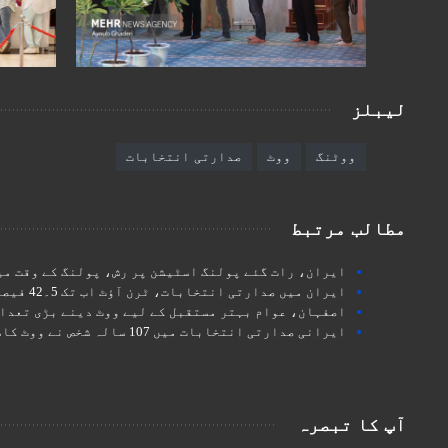
لیبلز
ووٹنگ
ووٹ
صدارتی انتخابات
مطالب مرتبط
ایران، رات گئے پولنگ اسٹیشن پر رش، پولنگ کے وقت میں رات 12 بجے ت
ایران میں صدارتی انتخابات، ٹرن آؤٹ اب تک 5۔42 فیصد سے تجاوز کرگیا
اصفہان، عوام بہتر مستقبل کے لیے ووٹ دینے بڑی تعداد
ایرانی صدارتی انتخابات میں 107 سالہ شخص نے ووٹ کاسٹ کیا
آپ کا تبصرہ