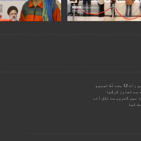
ک توسیع
 میں گھروں سے نکل آئے