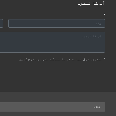
آپ کا تبصرہ
*
مندرجہ ذیل عبارت کو سامنے کے بکس میں درج کریں