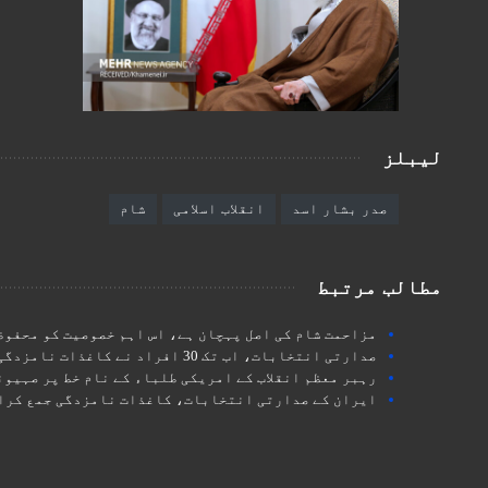
لیبلز
صدر بشار اسد
انقلاب اسلامی
شام
مطالب مرتبط
مزاحمت شام کی اصل پہچان ہے، اس اہم خصوصیت کو محفوظ
صدارتی انتخابات، اب تک 30 افراد نے کاغذات نامزدگی کے لئے رابطہ کیا ہے، ترجمان الیکشن کمیشن
رہبر معظم انقلاب کے امریکی طلباء کے نام خط پر صہیون
ایران کے صدارتی انتخابات، کاغذات نامزدگی جمع کرا