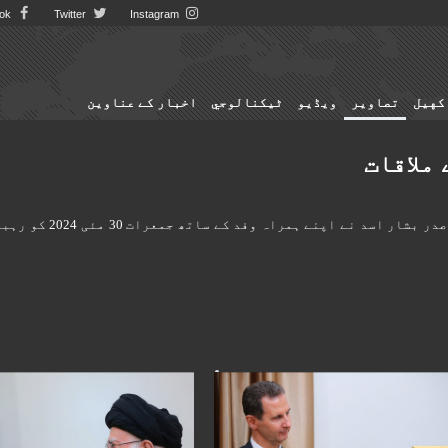
Facebook
Twitter
Instagram
کهيل
تصاوير
ویڈیو
ٹيكنالوجي
اخبار کے عناوین
 ملاقات
ایرانی قوم کو تعزیت پیش کرنے کے لیے تہران آنے والے شام کے صدر بشار اسد نے اپنے ہمراہ وفد کے ساتھ جمعرات 30 مئی