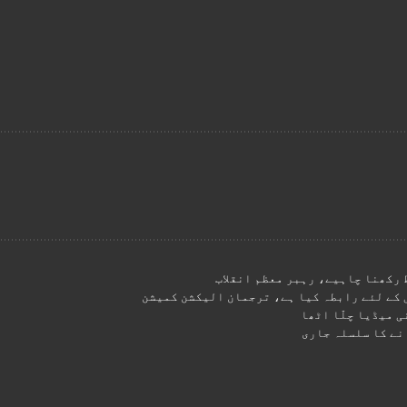
 رکھنا چاہیے، رہبر معظم انقلاب
ی میڈیا چلّا اٹھا
نے کا سلسلہ جاری