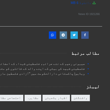
دانلوڈ
6 MB
News ID
1921266
مطالب مرتبط
صیہونی رجیم کے نئے جرائم، فلسطینی شہداء کے اعضائے
فلسطینی شہید کی بیٹی کے اپنے والد کے قاتلوں کو مخ
ویڈیو| پاکستانی دارالحکومت میں "آزادی فلسطین مارچ
لیبلز
واشنگٹن
اظہار یکجہتی
مظاہرہ
احتجاجی مظاہ