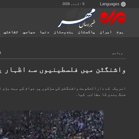
6 اگست، 2026
ہوم
ایران
پاکستان
ہندوستان
دنیا
سياسي
ثقافتي
ویڈیو
14 جنو
واشنگٹن میں فلسطینیوں سے اظہار ی
امریکہ کے دارالحکومت واشنگٹن کی سڑکوں پر عوام کی بہت بڑی تع
جنگ بندی کا مطالبہ کیا۔