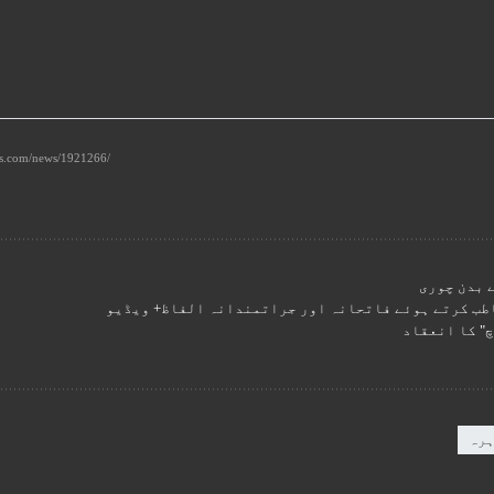
 بدن چوری
اطب کرتے ہوئے فاتحانہ اور جراتمندانہ الفاظ+ ویڈیو
" کا انعقاد
رہ