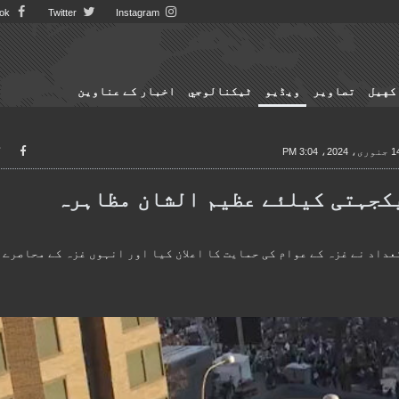
Facebook
Twitter
Instagram
کهيل
تصاوير
ویڈیو
ٹيكنالوجي
اخبار کے عناوین
ری، 2024، 3:04 PM
کجہتی کیلئے عظیم الشان مظاہرہ
داد نے غزہ کے عوام کی حمایت کا اعلان کیا اور انہوں غزہ کے محاصرے 