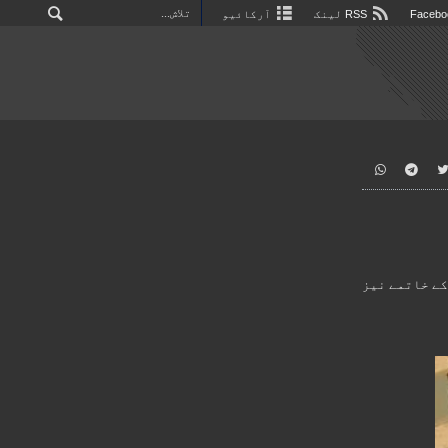
RSS لینک
آرکائیو
کے خاتمے نیز