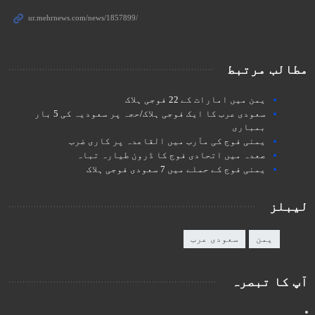
مطالب مرتبط
یمن میں امارات کے 22 فوجی ہلاک
سعودی عرب کا ایک فوجی ہلاک/حجہ پر سعودیہ کی 5 بار
بمباری
یمنی فوج کی مآرب میں القاعدہ پر کاری ضرب
صعدہ میں اتحادی فوج کا ڈرون طیارہ تباہ
یمنی فوج کے حملے میں 7 سعودی فوجی ہلاک
لیبلز
یمن
سعودی عرب
آپ کا تبصرہ