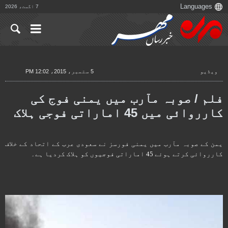
7 اگست، 2026
ویڈیو
5 ستمبر، 2015، 12:02 PM
فلم / صوبہ مآرب میں یمنی فوج کی
کارروائی میں 45 اماراتی فوجی ہلاک
یمن کے صوبہ مآرب میں یمنی فورسز نے سعودی عرب کے اتحاد کے خلاف
کارروائی کرتے ہوئے 45 اماراتی فوجیوں کو ہلاک کردیا ہے۔