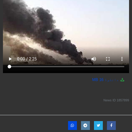
دانلوڈ
16 MB
News ID
1857899