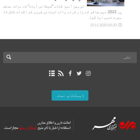
توہین آمیز کتاب "شیطانی آیات" کے مرتد مصنف
پر 2022 میں چاقو کے وار کرنے والے لبنانی شہری کو اقدام قتل کا
مجرم ٹھہرایا گیا۔
2025-02-22 15:11
ڈیسکٹاپ نسخہ