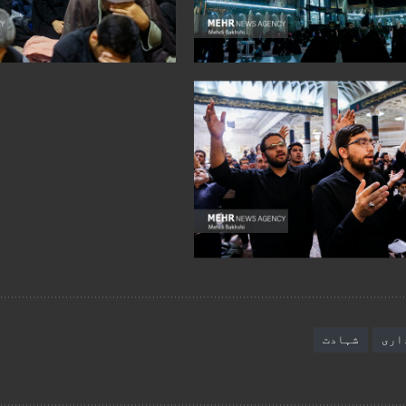
اری
شہادت