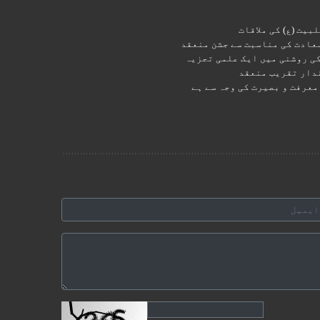
بیت (ع) کی ملاقات
سعادت کی مناسبت سے جشن منعقد
کی روشنی میں ایک علمی تجزیہ
ندار تقریب منعقد
معرفت و بصیرت کی وجہ سے ہے