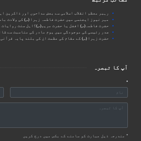
رہبر معظم انقلاب اسلامی سے بعض مداحوں اور ذاکرین اہل
مہر نیوز ایجنسی میں حضرت فاطمہ زہرا (س) کی ولادت با
حضرت فاطمہ(س) افضل یا حضرت مریم(س)؟اہل سنت روایات 
صدر رئیسی کی موجودگی میں یوم مادر کی مناسبت سے شا
حضرت زہرا (س) کے مقام کی عظمت ان کی بلند پایہ قرآنی 
آپ کا تبصرہ
*
مندرجہ ذیل عبارت کو سامنے کے بکس میں درج کریں