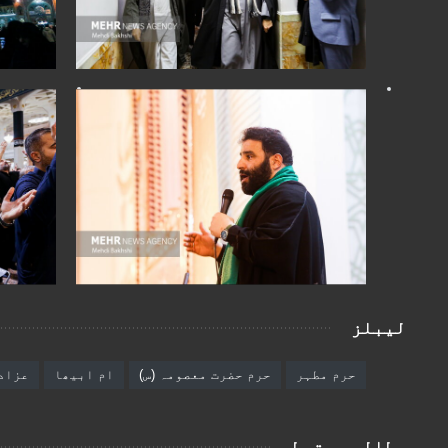
لیبلز
حرم مطہر
حرم حضرت معصومہ (س)
ام ابیھا
عزاد
مطالب مرتبط