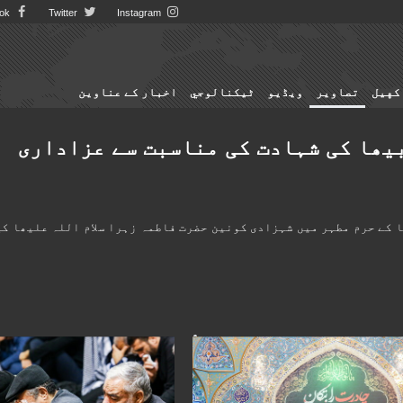
Facebook
Twitter
Instagram
کهيل
تصاوير
ویڈیو
ٹيكنالوجي
اخبار کے عناوین
بیھا کی شہادت کی مناسبت سے عزاداری
 کے حرم مطہر میں شہزادی کونین حضرت فاطمہ زہرا سلام اللہ علیھا کی