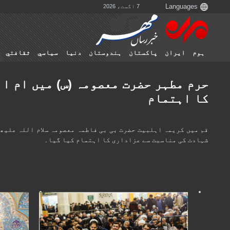
7 اگست، 2026
ہوم
ایران
پاکستان
ہندوستان
دنیا
سياسي
ثقافتي
حرم مطہر حضرت معصومہ (س) میں ام ا
کا اہتمام
قم میں کریمہ اہلبیت حضرت بی بی فاطمہ معصومہ سلام اللہ علیھا
شہادت کی مناسبت سے عزاداری کا اہتمام کیا گیا۔