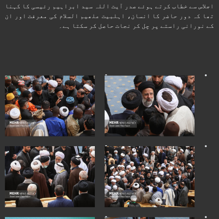
اجلاس سے خطاب کرتے ہوئے صدر آیت اللہ سید ابراہیم رئیسی کا کہنا
تھا کہ دور حاضر کا انسان، اہلبیت علھیم السلام کی معرفت اور ان
کے نورانی راستے پر چل کر نجات حاصل کر سکتا ہے۔