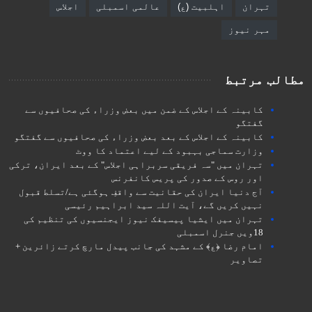
تہران
اہلبیت (ع)
عالمی اسمبلی
اجلاس
مہر نیوز
مطالب مرتبط
کابینہ کے اجلاس کے ضمن میں بعض وزراء کی صحافیوں سے
گفتگو
کابینہ کے اجلاس کے بعد بعض وزراء کی صحافیوں سے گفتگو
وزارت سماجی بہبود کے لیے اعتماد کا ووٹ
تہران میں "سہ فریقی سربراہی اجلاس" کے بعد ایران، ترکی
اور روس کے صدور کی پریس کانفرنس
آج دنیا ایران کی حقانیت سے واقفِ ہوگئی ہے/تسلط قبول
نہیں کریں گے، آیت اللہ سید ابراہیم رئیسی
تہران میں ایشیا پیسیفک نیوز ایجنسیوں کی تنظیم کی
18ویں جنرل اسمبلی
امام رضا ﴿ع﴾ کے مشہد کی جانب پیدل مارچ کرتے زائرین +
تصاویر