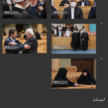
لیبلز