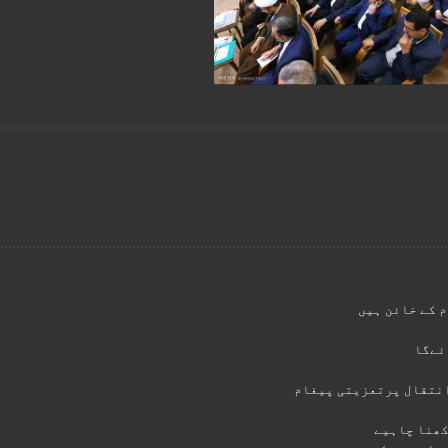
 کے خائن ہیں
ئےگا
انتقال پرتعزیتی پیغام
کھنا چاہیے