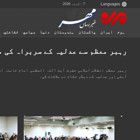
7 اگست، 2026
ہوم
ایران
پاکستان
ہندوستان
دنیا
سياسي
ثقافتي
رہبر معظم سے عدلیہ کے سربراہ کی م
رہبر معظم انقلاب اسلامی حضرت آیت اللہ العظمی امام خامنہ ا
آملی اور عدلیہ کے دیگر حکام نے ملاقات کی۔