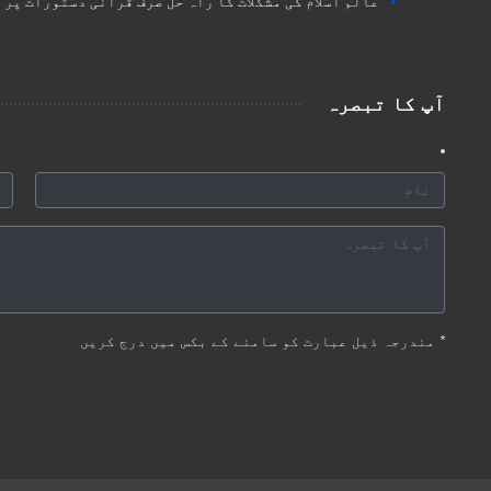
عالم اسلام کی مشکلات کا راہ حل صرف قرآنی دستورات پر 
آپ کا تبصرہ
*
مندرجہ ذیل عبارت کو سامنے کے بکس میں درج کریں