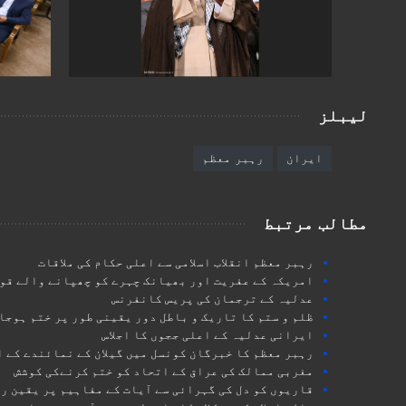
لیبلز
ایران
رہبر معظم
مطالب مرتبط
رہبر معظم انقلاب اسلامی سے اعلی حکام کی ملاقات
امریکہ کے عفریت اور بھیانک چہرے کو چھپانے والے قوم
عدلیہ کے ترجمان کی پریس کانفرنس
ظلم و ستم کا تاریک و باطل دور یقینی طور پر ختم ہوجا
ایرانی عدلیہ کے اعلی ججوں کا اجلاس
رہبر معظم کا خبرگان کونسل میں گیلان کے نمائندے کے 
مغربی ممالک کی عراق کے اتحاد کو ختم کرنےکی کوشش
قاریوں کو دل کی گہرائی سے آیات کے مفاہیم پر یقین ر