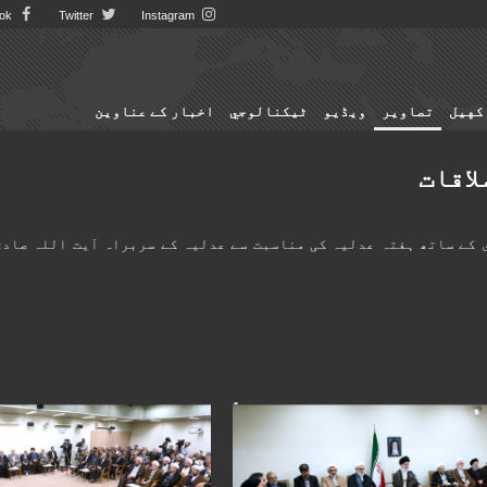
Facebook
Twitter
Instagram
کهيل
تصاوير
ویڈیو
ٹيكنالوجي
اخبار کے عناوین
لاقات
ی کے ساتھ ہفتہ عدلیہ کی مناسبت سے عدلیہ کے سربراہ آیت اللہ صادق