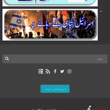
ڈیسکٹاپ نسخہ