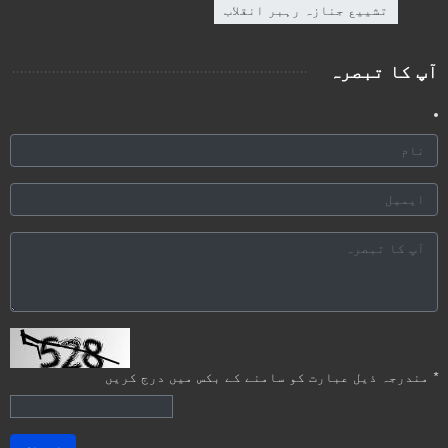
تشييع جنازہ رہبر انقلاب
آپ کا تبصرہ
*
مندرجہ ذیل عبارت کو سامنے کے بکس میں درج کریں