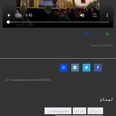
دانلوڈ
5 MB
News ID
1940201
لیبلز
ایران
عراق
تشییع جنازہ