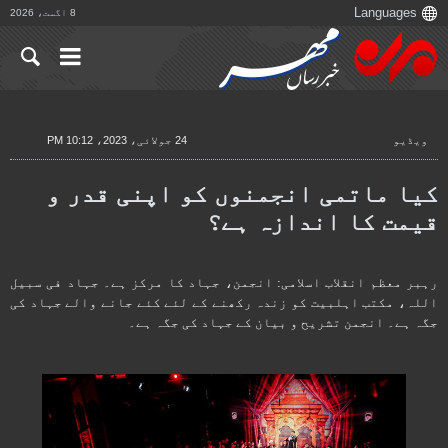
8 اگست، 2026
ویڈیو
24 جولائی، 2023، 10:12 PM
کیا ماتمی انجمنوں کو اپنی قدر و
قیمت کا اندازہ ہے؟
رہبر معظم انقلاب اسلامی: انجمن، جہاد کا مرکز ہے۔ جہاد فی سبیل
اللہ، مکتب اہلبیت کو زندہ رکھنے کے لئے کئے جانے والے جہاد کی
جگہ ہے۔ انجمن تشریح و بیان کے جہاد کی جگہ ہے۔