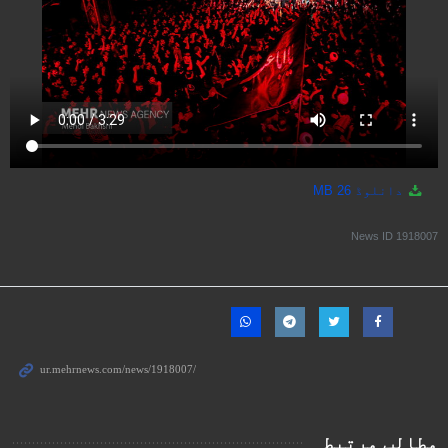
دانلوڈ
26 MB
News ID
1918007
مطالب مرتبط