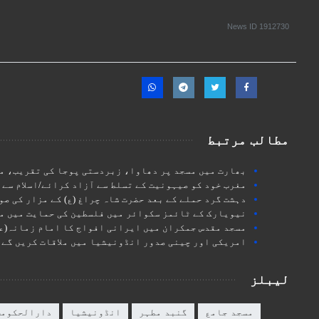
News ID
1912730
مطالب مرتبط
بھارت میں مسجد پر دھاوا، زبردستی پوجا کی تقریب، م
مغرب خود کو صیہونیت کے تسلط سے آزاد کرائے/اسلام سے
دہشت گرد حملے کے بعد حضرت شاہ چراغ (ع) کے مزار کی ص
نیویارک کے ٹائمز سکوائر میں فلسطین کی حمایت میں م
مسجد مقدس جمکران میں ایرانی افواج کا امام زمانہ(عج
امریکی اور چینی صدور انڈونیشیا میں ملاقات کریں گے
لیبلز
مسجد جامع
گنبد مطہر
انڈونیشیا
دارالحکومت