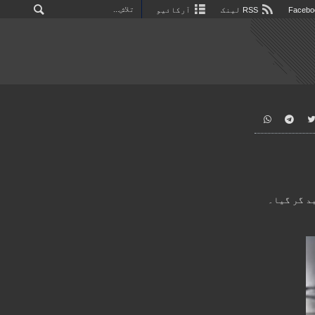
RSS لینک
آرکائیو
د گر گیا۔