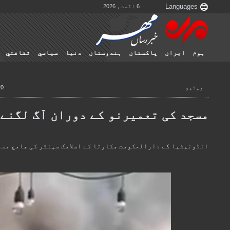
6 اگست، 2026
ہوم
ایران
پاکستان
ہندوستان
دنیا
سياسي
ثقافتي
ویڈیو
20 اکتوبر، 22
مسجد کی تعمیرنو کے دوران آگ لگنے
انڈونیشیا کے دارالحکومت جکارتا کے اسلامک سینٹر کی جامع مسجد 