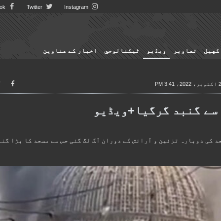
Facebook
Twitter
Instagram
کهيل
تصاوير
ویڈیو
ٹيكنالوجي
اخبار کے عناوین
20، 3:41 PM
 سے گنبد گرگیا+ویڈیو
کی دوبارہ تزئین و آرائش کے دوران آگ لگ گئی جس سے مسجد کا بڑا گنب