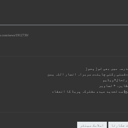
درسہ میں بھی توڑ پھوڑ
 دشمنی رکنی چاہئے، سربراہ انصار اللہ یمن
ورتحال+ویڈیو
ظاہرہ + تصاویر
) سے تجدید عہد، مشترکہ پریڈ کا انعقاد
 جکارتا
اسلامک سینٹر