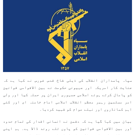
سپاہ پاسداران انقلاب کی ذیلی شاخ قدس فورس نے کہا ہے کہ
جنایت کار امریکہ اور صہیونی حکومت نے بین الاقوامی قوانین
کو پامال کرتے ہوئے اسلامی جمہوری ایران پر حملہ کیا اور ولی
امر مسلمین رہبر معظم انقلاب اسلامی امام خامنہ ای اور کئی
اہم کمانڈروں اور نہتے عوام کو شہید کردیا۔
بیان میں کہا گیا ہے کہ دشمن نے انسانی اقدار کی تمام حدود
اور بین الاقوامی قوانین کو پاوں تلے روند ڈالا ہے۔ ہم اپنی