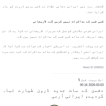
گذشتہ روز بھی ایرانی دفاعی نظام نے کئی ہرمس ڈرونز کو مار
گرایا تھا۔
کسی قسم کے مذاکرات نہیں کریں گے، لاریجانی
ایرانی قومی سلامتی کونسل کے سربراہ لاریجانی نے کہا ہے کہ اس
وقت امریکہ کے ساتھ کسی قسم کے مذاکرات نہیں ہوں گے۔
اس سے پہلے الجزیرہ نے امریکی اخبار کے حوالے سے کہا تھا کہ
ایرانی اعلی اہلکار واشنگٹن کے ساتھ مذاکرات کے لئے نئے سرے
سے کوشش کررہے ہیں۔
News ID
1938322
ایک مہینہ قبل 5
2026-03-03 00:16
دشمن کے سات جدید ڈرون طیارے تباہ
کردیے، ایرانی آرمی