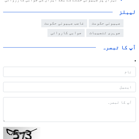
تہران پر صہیونی حملے کے بعد ایران کی جوابی کارروائی
لیبلز
صہیونی حکومت
غاصب صہیونی حکومت
جوہری تنصیبات
جوابی کاروائی
آپ کا تبصرہ