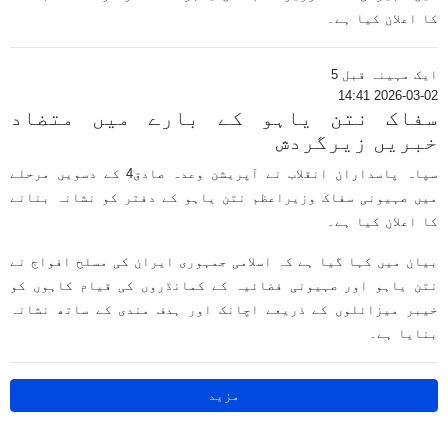
کا اعلان کیا ہے۔
ایک مہینہ قبل 5
2026-03-02 14:41
سفاک نتن یاہو کے بارے میں متضاد
خبریں زیرگردش
سپاہ پاسداران انقلاب نے آپریشن وعدہ صادق4 کے دسویں مرحلے
میں صہیونی سفاک وزیراعظم نتن یاہو کے دفتر کو نشانہ بنانے
کا اعلان کیا ہے۔
بیان میں کہا گیا ہے کہ اسلامی جمہوری ایران کی مسلح افواج نے
نتن یاہو اور صہیونی فضائیہ کے کمانڈروں کی قیام کاہوں کو
خیبر میزائلوں کے ذریعے اچانک اور ہدف مندی کے ساتھ نشانہ
بنایا ہے۔
مزید