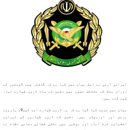
ایرانی آرمی نے ایک بیان میں کہا ہے کہ گذشتہ چند گھنٹوں کے
دوران ملک کے مختلف حصوں میں دشمن کے سات ڈرون طیارے تباہ
کیے گئے ہیں۔
بیان میں مزید کہا گیا ہے کہ یہ ڈرون طیارے ایم کیو9، ہارون،
ہرمس اور اوربیٹر ہیں۔ دشمن کے ڈرون طیاروں کو تہران،
اصفہان، خرم آباد اور بوشہر میں ملکی فضائی دفاعی نظام نے