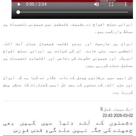
ایرانی مسلح افواج نے مقبوضہ فلسطین میں صہیونی تنصیبات پر
مہلک وار کیے ہیں۔
ایران پر جارحیت اور مرجع تقلید شیعیان جہان آیت اللہ
العظمی سید علی خامنہ ای کی شہادت پر ایرانی مسلح افواج
امریکہ اور صہیونی حکومت کی دفاعی اور اقتصادی تنصیبات پر
مسلسل حملے کررہی ہیں۔
تل ابیب میں برطانوی چینل کے نامہ نگار نے کہا ہے کہ ایران
اور حزب اللہ کے حملوں کے بعد تل ابیب کھنڈرات کا منظر پیش
کررہا ہے۔
ایک مہینہ قبل 5
2026-03-02 22:43
دشمنوں کے لئے دنیا میں کہیں بھی
چھپنے کی جگہ نہیں ملے گی، قدس فورس