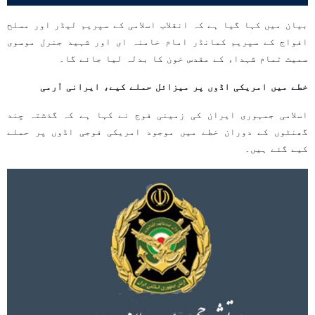
بیان میں کہا گیا ہے کہ انقلاب اسلامی کے سپریم لیڈر اور مسلح
افواج کے سپریم کمانڈر امام خامنہ ای اور شہید جنرل موسوی
سمیت تمام شہداء کے مقدس خون کا بدلہ لیا جائے گا۔
خطے میں امریکی اڈوں پر میزائل حملے کیے، ایرانی آرمی
اسلامی جمہوری ایران کی زمینی فوج نے کہا ہے کہ گذشتہ چند
گھنٹوں کے دوران خطے میں موجود امریکی فوجی اڈوں پر حملے
کیے گئے ہیں۔