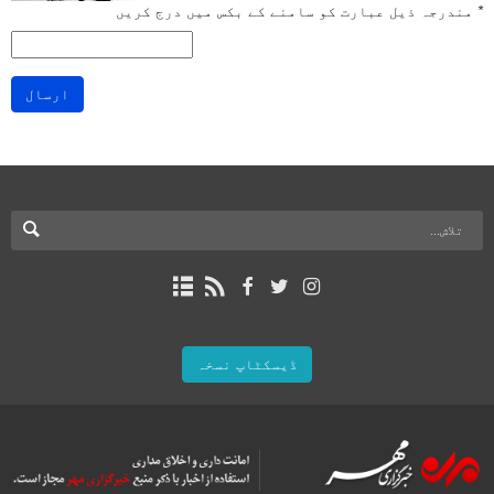
*
مندرجہ ذیل عبارت کو سامنے کے بکس میں درج کریں
ارسال
ڈیسکٹاپ نسخہ