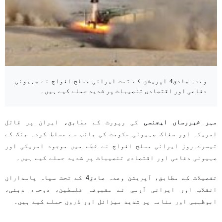
وعدہ صادق4 آپریشن کے تحت ایرانی مسلح افواج نے صہیونی
دفاعی اور اقتصادی تنصیبات پر شدید حملے کیے ہیں۔
مہر خبررساں ایجنسی
کی رپورٹ کے مطابق، ایران پر قاتل
امریکہ اور سفاک صہیونی حکومت کی جانب سے مسلط کردہ جنگ کے
تیسرے روز ایرانی مسلح افواج نے خطے میں موجود امریکی اور
صہیونی دفاعی اور اقتصادی تنصیبات پر شدید حملے کیے ہیں۔
تفصیلات کے مطابق، آپریشن وعدہ صادق4 کے تحت سپاہ پاسداران
انقلاب اور ایرانی آرمی نے مقبوضہ فلسطین، دوحہ، دبئی،
ابوظہبی اور منامہ پر شدید میزائل اور ڈرون حملے کیے ہیں۔