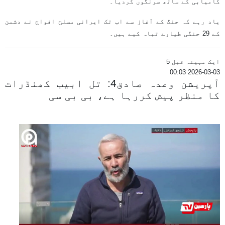
کامیابی کے ساتھ سرنگوں کردیا۔
یاد رہے کہ جنگ کے آغاز سے اب تک ایرانی مسلح افواج نے دشمن
کے 29 جنگی طیارے تباہ کیے ہیں۔
ایک مہینہ قبل 5
2026-03-03 00:03
آپریشن وعدہ صادق4: تل ابیب کھنڈرات
کا منظر پیش کررہا ہے، بی بی سی