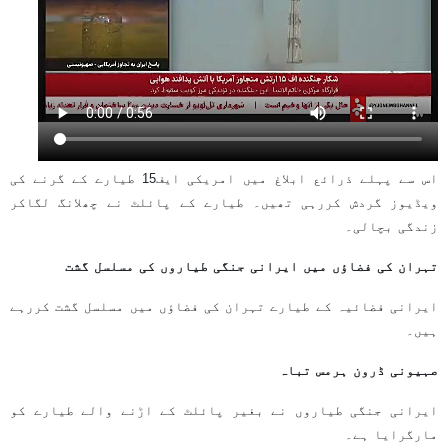
اس سے پہلے ذرائع ابلاغ میں امریکی ایف15 طیارے کے گرنے کی
ویڈیوز گردش کررہی تھیں۔ طیارے کے پائلٹ نے چھلانگ لگاکر
زندگی بچالی۔
تہران کی فضاؤں میں ایرانی جنگی طیاروں کی مسلسل گشت
ایرانی فضائیہ کے طیارے تہران کی فضاؤں میں مسلسل گشت کررہے
ہیں۔
صہیونی ڈرون ہرمس تباہ
ایرانی جنگی طیاروں نے بغیر پائلٹ کے اڑنے والے طیارے کو
مارگرایا ہے۔