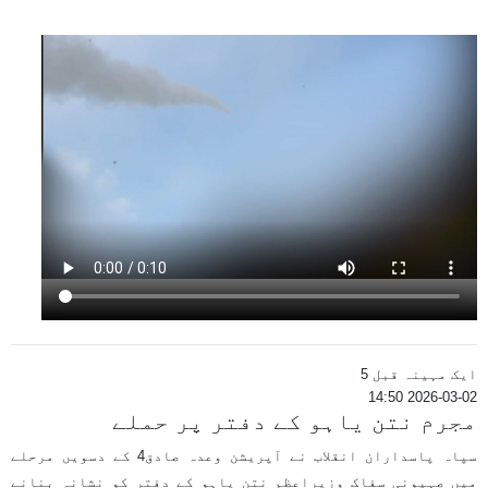
ایک مہینہ قبل 5
2026-03-02 14:50
مجرم نتن یاہو کے دفتر پر حملے
سپاہ پاسداران انقلاب نے آپریشن وعدہ صادق4 کے دسویں مرحلے
میں صہیونی سفاک وزیراعظم نتن یاہو کے دفتر کو نشانہ بنانے