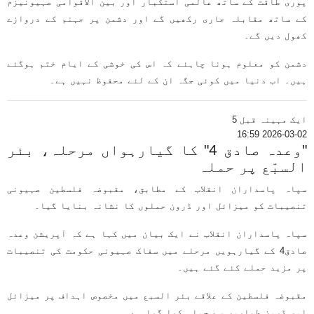
پوری طاقت کے ساتھ عالمی استکبار اور بین الاقوامی صہیونیزم
کے ساتھ مقابلہ جاری رکھیں گے اور دشمن پر جہنم کے دروازے
کھول دیں گے۔
دشمن کو معلوم ہونا چاہئے کہ اس کی خوشی کے ایام ختم ہوگئے
ہیں۔ اب دنیا میں کوئی جگہ ان کے لئے محفوظ نہیں ہے۔
ایک مہینہ قبل 5
2026-03-02 16:59
"وعدہ صادق 4" کا گیارہواں مرحلہ، بئر
السبّع پر حملہ
سپاہ پاسداران انقلاب کے مطابق، مقبوضہ فلسطین صہیونی
تنصیبات کو میزائل اور ڈرون حملوں کا نشانہ بنایا گیا۔
سپاہ پاسداران انقلاب نے ایک بیان میں کہا ہے کہ آپریشن وعدہ
صادق4 کے گیارہویں مرحلے میں سفاک صہیونی حکومت کی تنصیبات
پر مزید حملے کئے گئے ہیں۔
مقبوضہ فلسطین کے علاقے بئر السبع میں مخصوص اہداف پر میزائل
اور ڈرون طیاروں سے حملہ کیا گیا ہے۔