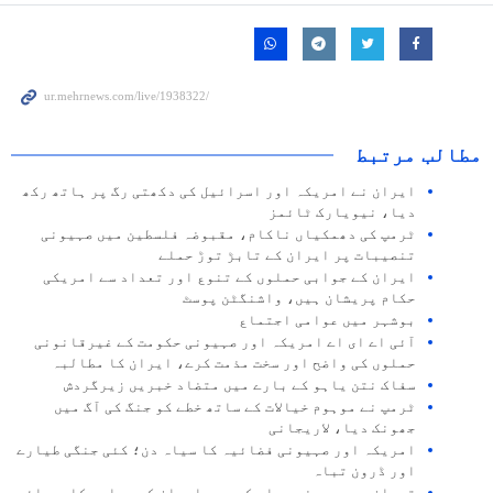
مطالب مرتبط
ایران نے امریکہ اور اسرائیل کی دکھتی رگ پر ہاتھ رکھ
دیا، نیویارک ٹائمز
ٹرمپ کی دھمکیاں ناکام، مقبوضہ فلسطین میں صہیونی
تنصیبات پر ایران کے تابڑ توڑ حملے
ایران کے جوابی حملوں کے تنوع اور تعداد سے امریکی
حکام پریشان ہیں، واشنگٹن پوسٹ
بوشہر میں عوامی اجتماع
آئی اے ای اے امریکہ اور صہیونی حکومت کے غیرقانونی
حملوں کی واضح اور سخت مذمت کرے، ایران کا مطالبہ
سفاک نتن یاہو کے بارے میں متضاد خبریں زیرگردش
ٹرمپ نے موہوم خیالات کے ساتھ خطے کو جنگ کی آگ میں
جھونک دیا، لاریجانی
امریکہ اور صہیونی فضائیہ کا سیاہ دن؛ کئی جنگی طیارے
اور ڈرون تباہ