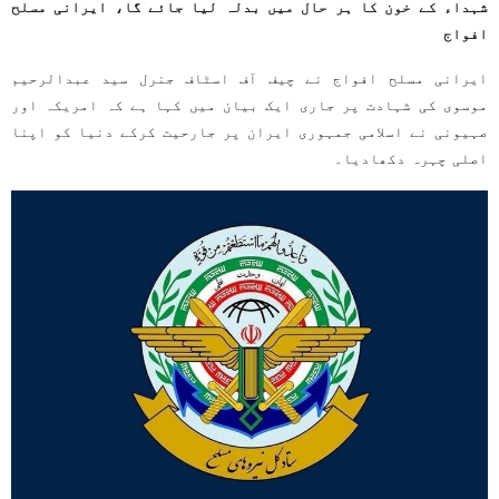
شہداء کے خون کا ہر حال میں بدلہ لیا جائے گا، ایرانی مسلح
افواج
ایرانی مسلح افواج نے چیف آف اسٹاف جنرل سید عبدالرحیم
موسوی کی شہادت پر جاری ایک بیان میں کہا ہے کہ امریکہ اور
صہیونی نے اسلامی جمہوری ایران پر جارحیت کرکے دنیا کو اپنا
اصلی چہرہ دکھادیا۔