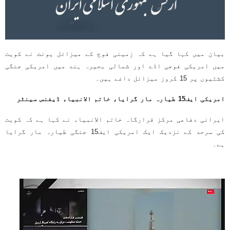
بیان میں کہا گیا ہے کہ زمینی فوج کے میزائل یونٹ نے کویت
میں امریکی فوجی اڈے اور شمالی بحیرہ ہند میں امریکی جنگی
کشتیوں پر 15 کروز میزائل داغے ہیں۔
امریکی ایف15 طیارہ مار گرایا، خاتم الانبیاء ڈیفنس سینٹر
ایرانی دفاعی مرکز قرارگاہ خاتم الانبیاء نے کہا ہے کہ کویت
کی سرحد کے نزدیک ایک امریکی ایف15 جنگی طیارہ مار گرایا
ہے۔