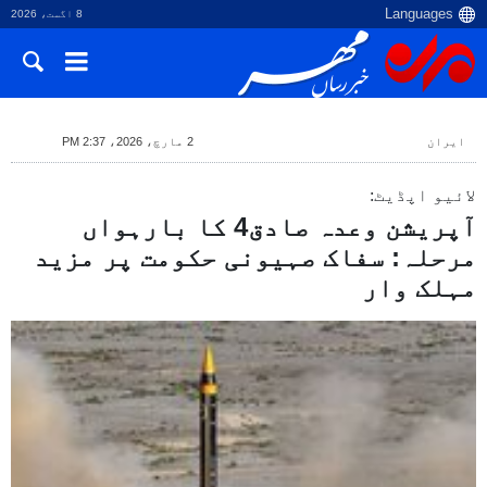
8 اگست، 2026
ایران
2 مارچ، 2026، 2:37 PM
لائیو اپڈیٹ:
آپریشن وعدہ صادق4 کا بارہواں
مرحلہ: سفاک صہیونی حکومت پر مزید
مہلک وار