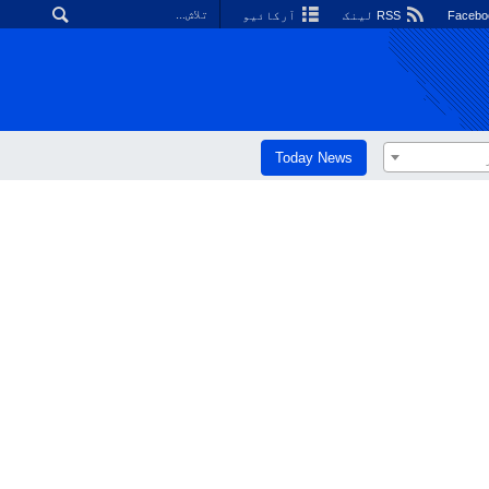
RSS لینک
آرکائیو
Today News