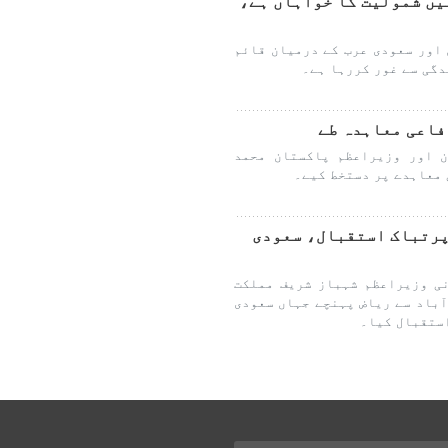
یں شمولیت کا خواہاں ہے،
اور سعودی عرب کے درمیان قائم
دگی سے غور کررہا ہے۔
فاعی معاہدہ طے
 اور وزیراعظم پاکستان محمد
 معاہدے پر دستخط کیے۔
پرتباک استقبال، سعودی
ی وزیراعظم شہباز شریف مملکت
آباد سے ریاض پہنچے جہاں سعودی