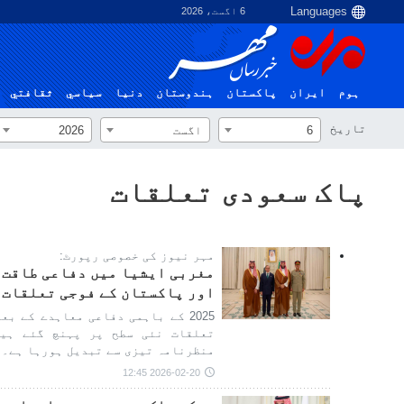
6 اگست، 2026
ہوم
ایران
پاکستان
ہندوستان
دنیا
سياسي
ثقافتي
تاریخ
6
اگست
2026
پاک سعودی تعلقات
مہر نیوز کی خصوصی رپورٹ:
مغربی ایشیا میں دفاعی طاقت 
اور پاکستان کے فوجی تعلقات 
2025 کے باہمی دفاعی معاہدے کے ب
تعلقات نئی سطح پر پہنچ گئے ہی
منظرنامہ تیزی سے تبدیل ہورہا ہے۔
2026-02-20 12:45