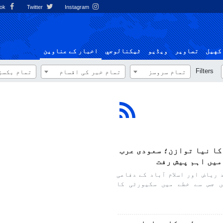
Facebook
Twitter
Instagram
کهيل
تصاوير
ویڈیو
ٹيكنالوجي
اخبار کے عناوین
Filters
تمام سروسز
تمام خبر کی اقسام
تمام بکسز
کا نیا توازن؛ سعودی عرب
میں اہم پیش رفت
عد ریاض اور اسلام آباد کے دفاعی
ں جس سے خطے میں سکیورٹی کا