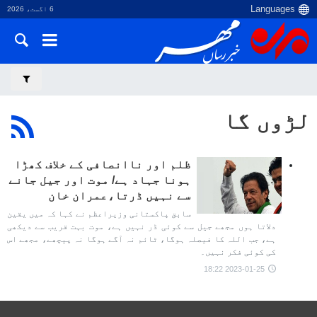
6 اگست، 2026
لڑوں گا
ظلم اور ناانصافی کے خلاف کھڑا
ہونا جہاد ہے/ موت اور جیل جانے
سے نہیں ڈرتا،عمران خان
سابق پاکستانی وزیراعظم نے کہا کہ میں یقین
دلاتا ہوں مجھے جیل سے کوئی ڈر نہیں ہے، موت بہت قریب سے دیکھی
ہے، جب اللہ کا فیصلہ ہوگا، ٹائم نہ آگے ہوگا نہ پیچھے، مجھے اس
کی کوئی فکر نہیں۔
2023-01-25 18:22