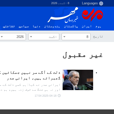
8 اگست، 2026
ہوم
ایران
پاکستان
ہندوستان
دنیا
سياسي
ثقافتي
تاریخ
8
اگست
2026
غیر مقبول
ذلت کے آگے سر نہیں جھکائیں گ
گھبراتے ہیں، ایرانی صدر
ایرانی صدر نے کہا: ہم کسی ذلت کے س
اور نہ ہی جنگ سے خوف زدہ ہیں، ہم د
2025-04-18 17:54