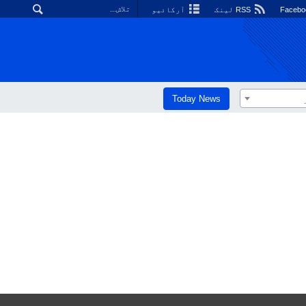
RSS لینک
آرکائیو
Today News