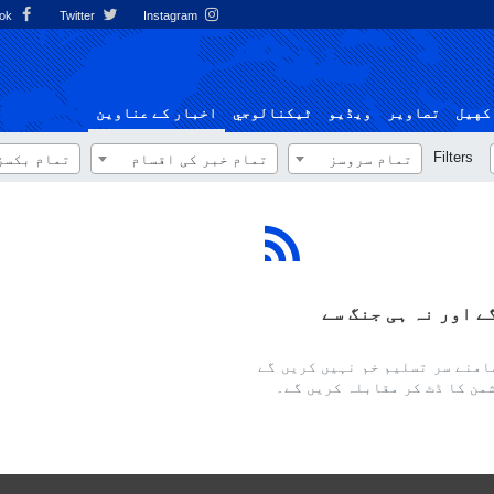
Facebook
Twitter
Instagram
کهيل
تصاوير
ویڈیو
ٹيكنالوجي
اخبار کے عناوین
Filters
تمام سروسز
تمام خبر کی اقسام
تمام بکسز
ے اور نہ ہی جنگ سے
امنے سر تسلیم خم نہیں کریں گے
شمن کا ڈٹ کر مقابلہ کریں گے۔