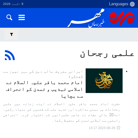
8 اگست، 2026
علمی رجحان
ایرانی معروف عالم دین کی مہر نیوز سے
گفتگو؛
امام محمد باقر علیہ السلام نے
اسلامی تہذیب و تمدن کو انحراف
سے بچایا
حضرت امام محمد باقر علیہ السلام نے اپنے زمانے میں علمی
رجحانات پر مبنی مذاکرے اور جدید علم کے شعبوں کی بنیاد رکھی۔
امامؑ عالی مقام نے غاصب حکمرانوں کے اختیار کردہ انحرافی
راستوں سے اسلامی تمدن کو محفوظ رکھا۔
2023-06-26 14:17