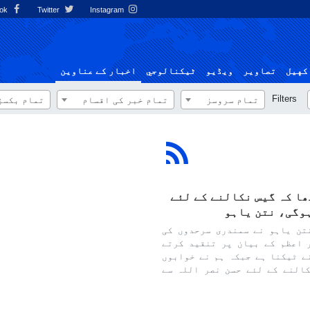
Facebook
Twitter
Instagram
کهيل
تصاوير
ویڈیو
ٹيكنالوجي
اخبار کے عناوین
Filters
تمام سروسز
تمام خبر کی اقسام
تمام بکسز
ا کہ گیس نکالنے کے لئے
ہوگی، نتن یاہو
تن یاہو نے سمندری سرحدوں کی
 اعظم کے بیان پر تنقید کرتے
ے ٹیکنا ہے جبکہ ہم نے خوابوں
النے کے لئے حسن نصر اللہ سے