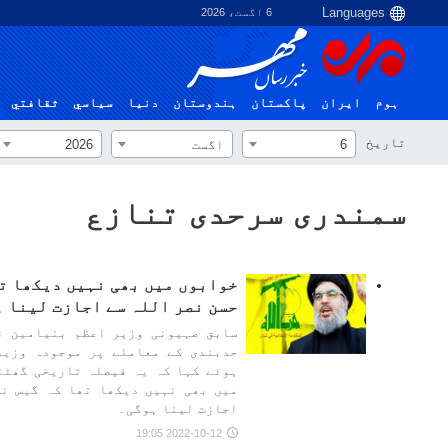
6 اگست، 2026
ہوم
ایران
پاکستان
ہندوستان
دنیا
سياسي
ثقافتي
تاریخ
6
اگست
2026
سمندری سرحدی تنازع
خوابوں میں بھی نہیں دیکھا تھ
حسن نصر اللہ سے اجازت لینا 
سابق صہیونی وزیر اعظم بنیامین ن
حدبندی کے معاملے پر موجودہ وزیر
ہوئے کہا کہ یہ فیصلہ تاریخی گھٹن
میں بھی نہیں دیکھا تھا کہ گیس نک
اجازت لینا ہوگی۔
2022-10-12 19:05