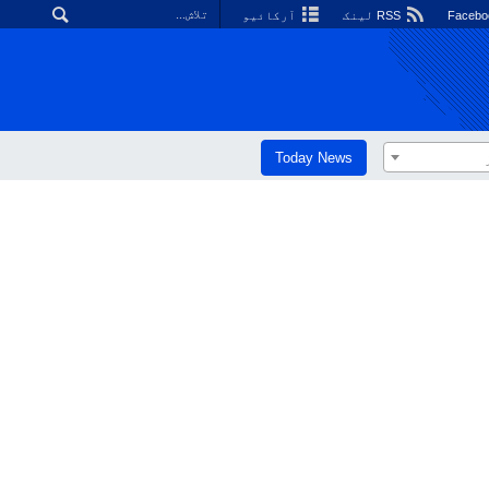
RSS لینک
آرکائیو
Today News